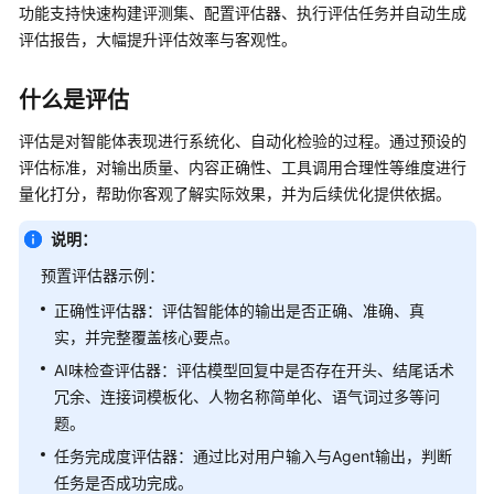
使
功能支持快速构建评测集、配置评估器、执行评估任务并自动生成
用
评估报告，大幅提升评估效率与客观性。
计
什么是评估
费
说
评估是对智能体表现进行系统化、自动化检验的过程。通过预设的
明
评估标准，对输出质量、内容正确性、工具调用合理性等维度进行
量化打分，帮助你客观了解实际效果，并为后续优化提供依据。
低
代
说明：
码
开
预置评估器示例：
发
正确性评估器：评估智能体的输出是否正确、准确、真
实，并完整覆盖核心要点。
高
AI味检查评估器：评估模型回复中是否存在开头
、
结尾话术
代
码
冗余、连接词模板化、人物名称简单化、语气词过多等问
开
题。
发
任务完成度评估器：通过比对用户输入与Agent输出，判断
任务是否成功完成。