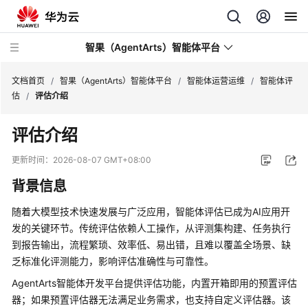
智果（AgentArts）智能体平台
文档首页
/
智果（AgentArts）智能体平台
/
智能体运营运维
/
智能体评
估
/
评估介绍
最
评估介绍
新
动
更新时间：
2026-08-07 GMT+08:00
态
背景信息
产
随着大模型技术快速发展与广泛应用，智能体评估已成为AI应用开
品
发的关键环节。传统评估依赖人工操作，从评测集构建、任务执行
介
到报告输出，流程繁琐、效率低、易出错，且难以覆盖全场景、缺
绍
乏标准化评测能力，影响评估准确性与可靠性。
开
AgentArts智能体开发平台提供评估功能，内置开箱即用的预置评估
始
器；如果预置评估器无法满足业务需求，也支持自定义评估器。该