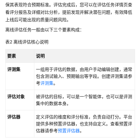
保其表现符合预期标准。评估完成后，您可以在评估任务详情页查
行
评
看评分报告及详细对比分析，提前发现并解决潜在问题，有效降低
估
上线后可能出现的质量问题风险。
任
离线评估任务一般由以下三个要素构成：
务
表2
离线评估核心说明
OfficeAce
(PC
要素
说明
版)
评测集
一组用于评估的数据，由用户手动编辑创建，通常
最
包含测试输入、预期输出等字段。创建评测集请参
佳
考
评测集
。
实
践
评估对象
被评估的目标，可以是一个智能体，也可以是评测
集中的数据本身。
API
参
评估器
定义评估的维度和评分标准，负责自动打分。平台
考
提供多种预置评估器，也支持自定义。查看预置评
估器请参考
预置评估器
。
SDK