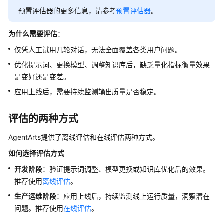
智
预置评估器的更多信息，请参考
预置评估器
。
能
体
运
为什么需要评估
：
营
仅凭人工试用几轮对话，无法全面覆盖各类用户问题。
运
优化提示词、更换模型、调整知识库后，缺乏量化指标衡量效果
维
是变好还是变差。
智
应用上线后，需要持续监测输出质量是否稳定。
能
体
评估的两种方式
观
测
AgentArts提供了离线评估和在线评估两种方式。
如何选择评估方式
智
能
开发阶段
：验证提示词调整、模型更换或知识库优化后的效果。
体
推荐使用
离线评估
。
评
生产运维阶段
：应用上线后，持续监测线上运行质量，洞察潜在
估
问题。推荐使用
在线评估
。
评