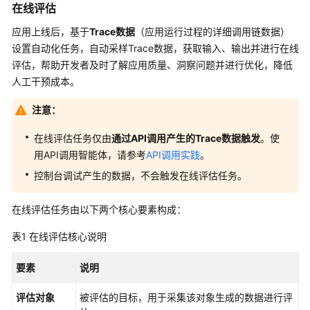
在线评估
估
介
应用上线后，基于
Trace数据
（应用运行过程的详细调用链数据）
绍
设置自动化任务，自动采样Trace数据，获取输入、输出并进行在线
评估，帮助开发者及时了解应用质量、洞察问题并进行优化，降低
示
人工干预成本。
例：
快
注意：
速
在线评估任务仅由
完
通过API调用产生的Trace数据触发
。使
成
用API调用智能体，请参考
API调用实践
。
一
控制台调试产生的数据，不会触发在线评估任务。
次
智
在线评估任务由以下两个
核心
要素构成：
能
体
表1
在线评估核心说明
评
估
要素
说明
示
评估对象
被评估的目标，用于采集该对象生成的数据进行评
例：