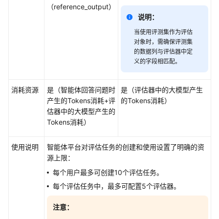
用
（reference_output）
参
说明：
考
当使用评测集作为评估
对象时，需
确保
评测集
产
的数据列与评估器中定
品
义的字段相匹配。
术
语
消耗资源
是（智能体回答问题时
是（评估器中的大模型产生
产生的Tokens消耗+评
的Tokens消耗）
责
估器中的大模型产生的
任
Tokens消耗）
共
担
使用说明
智能体平台对评估任务的创建和使用设置了明确的资
源上限：
云
服
每个用户最多可创建10个评估任务。
务
每个评估任务中，最多可配置5个评估器。
等
级
注意：
协