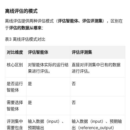
参
离线评估的模式
考
离线评估提供两种评估模式（
评估智能体、评估评测集
），区别在
常
于
评估的数据从哪来
：
见
问
表3
离线评估模式对比
题
对比维度
评估智能体
评估评测集
视
频
核心区别
对智能体实际的运行结
直接对评测集中已有的数据
帮
果进行评估。
进行评估。
助
是否运行
是
否
文
智能体
档
下
需要选择
是
否
载
智能体
评测集中
输入数据（input）、
输入数据（input）、预期输
通
需要包含
预期输出
出（reference_output）