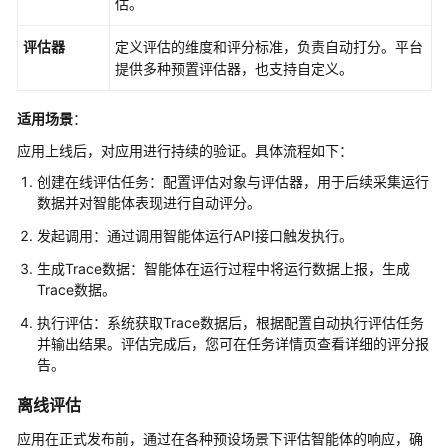
估。
基
于
评估器
定义评估的维度和评分标准，负责自动打分。平台
离
提供多种预置评估器，也支持自定义。
线
任
适用场景
：
务
进
应用上线后，对应用进行持续的验证。具体流程如下：
行
创建在线评估任务：配置评估对象与评估器，用于后续采集运行
评
数据并对智能体表现进行自动评分。
估
发起调用：通过调用智能体运行API接口触发执行。
评
生成Trace数据：智能体在运行过程中将运行数据上报，生成
测
Trace数据。
集
执行评估：系统获取Trace数据后，根据配置自动执行评估任务
并输出结果。
评估完成后，您可在任务详情页查看详细的评分报
评
告。
估
器
离线评估
应用在正式发布前，通过在各种预设场景下评估智能体的响应，确
执