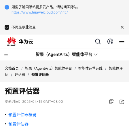
如需了解国际站更多云产品，请访问国际站。
https://www.huaweicloud.com/intl/
不再显示此消息
智果（AgentArts）智能体平台
文档首页
/
智果（AgentArts）智能体平台
/
智能体运营运维
/
智能体评
估
/
评估器
/
预置评估器
最
预置评估器
新
动
更新时间：
2026-04-15 GMT+08:00
态
预置评估器概览
产
预置评估器
品