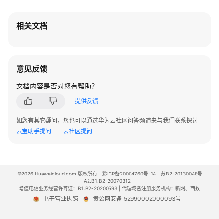
速
构
相关文档
建
Java
web
环
意见反馈
境
文档内容是否对您有帮助？
基
提供反馈
于
WordPress
如您有其它疑问，您也可以通过华为云社区问答频道来与我们联系探讨
搭
云宝助手提问
云社区提问
建
个
人
网
©2026 Huaweicloud.com 版权所有
黔ICP备20004760号-14
苏B2-20130048号
A2.B1.B2-20070312
站
增值电信业务经营许可证：B1.B2-20200593 | 代理域名注册服务机构：新网、西数
电子营业执照
贵公网安备 52990002000093号
快
速