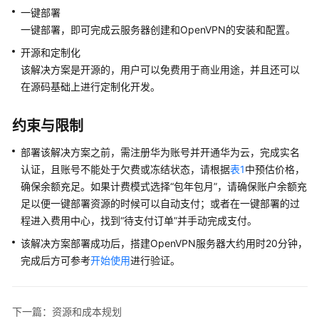
务
一键部署
器
一键部署，即可完成云服务器创建和OpenVPN的安装和配置。
迁
移
开源和定制化
上
该解决方案是开源的，用户可以免费用于商业用途，并且还可以
云
在源码基础上进行定制化开发。
基
约束与限制
于
Discuz
部署该解决方案之前，需注册华为账号并开通华为云，完成实名
快
认证，且账号不能处于欠费或冻结状态，请根据
表1
中预估价格，
速
确保余额充足。如果计费模式选择“包年包月”，请确保账户余额充
搭
足以便一键部署资源的时候可以自动支付；或者在一键部署的过
建
程进入费用中心，找到“待支付订单”并手动完成支付。
论
坛
该解决方案部署成功后，搭建OpenVPN服务器大约用时20分钟，
完成后方可参考
开始使用
进行验证。
基
于
Tomcat
下一篇：资源和成本规划
快