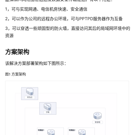
加
1，可与实现网通、电信机房快速、安全通信
速
2，可以作为公司的远程办公环境，可与PPTPD服务器作为互备
全
3，可以穿透一些顽固型的防火墙，直接访问其后的局域网环境中的
球
资源
数
据
传
方案架构
输
加
该解决方案部署架构如下图所示：
速
图1
方案架构
高
可
用
网
站
架
构
云