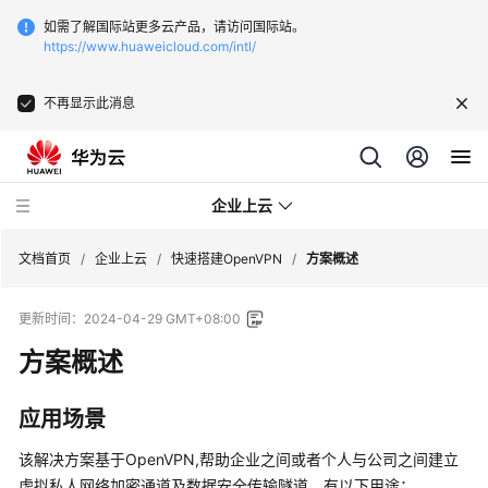
如需了解国际站更多云产品，请访问国际站。
https://www.huaweicloud.com/intl/
不再显示此消息
企业上云
文档首页
/
企业上云
/
快速搭建OpenVPN
/
方案概述
更新时间：
2024-04-29 GMT+08:00
SAP
监
方案概述
控
应用场景
CDN
下
该解决方案基于OpenVPN,帮助企业之间或者个人与公司之间建立
载
虚拟私人网络加密通道及数据安全传输隧道。有以下用途：