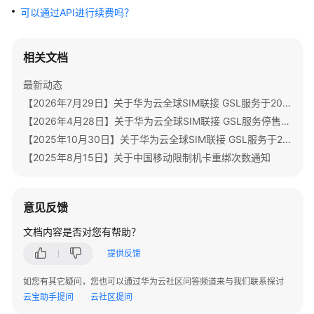
公
可以通过API进行续费吗？
告
产
相关文档
品
最新动态
介
绍
【2026年7月29日】关于华为云全球SIM联接 GSL服务于2026年07月31日00:00（北京时间）停售通知
【2026年4月28日】关于华为云全球SIM联接 GSL服务停售时间调整通知
快
【2025年10月30日】关于华为云全球SIM联接 GSL服务于2026年04月30日00:00（北京时间）停售通知
速
【2025年8月15日】关于中国移动限制机卡重绑次数通知
入
门
意见反馈
用
户
文档内容是否对您有帮助？
指
提供反馈
南
如您有其它疑问，您也可以通过华为云社区问答频道来与我们联系探讨
API
云宝助手提问
云社区提问
参