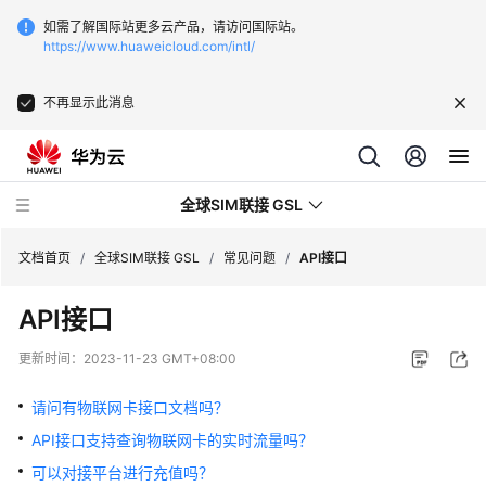
如需了解国际站更多云产品，请访问国际站。
https://www.huaweicloud.com/intl/
不再显示此消息
全球SIM联接 GSL
文档首页
/
全球SIM联接 GSL
/
常见问题
/
API接口
API接口
最
新
更新时间：
2023-11-23 GMT+08:00
动
态
请问有物联网卡接口文档吗？
API接口支持查询物联网卡的实时流量吗？
服
务
可以对接平台进行充值吗？