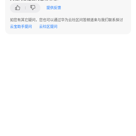
指
提供反馈
南
如您有其它疑问，您也可以通过华为云社区问答频道来与我们联系探讨
开
云宝助手提问
云社区提问
发
指
南
API
参
考
SDK
参
考
场
©2026 Huaweicloud.com 版权所有
黔ICP备20004760号-14
苏B2-20130048号
景
A2.B1.B2-20070312
代
增值电信业务经营许可证：B1.B2-20200593 | 代理域名注册服务机构：新网、西数
码
电子营业执照
贵公网安备 52990002000093号