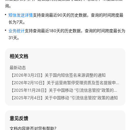
公
询。
告
短信发送详情
支持查询最近90天的历史数据，查询的时间跨度最
长为7天。
产
品
业务统计
支持查询最近180天的历史数据，查询的时间跨度最长为
介
31天。
绍
价
相关文档
格
最新动态
说
明
【2026年3月2日】关于国内短信签名来源调整的通知
【2026年2月10日】关于运营商暂停受理资质及签名提报申请的通知
快
【2025年11月28日】关于中国移动 “引流信息管控”政策的再次通知
速
【2025年7月4日】关于中国移动 “引流信息管控”政策的通知
入
门
意见反馈
用
户
文档内容是否对您有帮助？