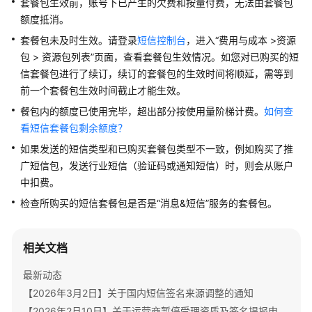
套餐包生效前，账号下已产生的欠费和按量付费，无法由套餐包
公
额度抵消。
告
套餐包未及时生效。请登录
短信控制台
，进入“费用与成本 >资源
产
包 > 资源包列表”页面，查看套餐包生效情况。如您对已购买的短
品
信套餐包进行了续订，续订的套餐包的生效时间将顺延，需等到
介
前一个套餐包生效时间截止才能生效。
绍
餐包内的额度已使用完毕，超出部分按使用量阶梯计费。
如何查
看短信套餐包剩余额度？
价
格
如果发送的短信类型和已购买套餐包类型不一致，例如购买了推
说
广短信包，发送行业短信（验证码或通知短信）时，则会从账户
明
中扣费。
检查所购买的短信套餐包是否是“消息&短信”服务的套餐包。
快
速
入
相关文档
门
最新动态
用
【2026年3月2日】关于国内短信签名来源调整的通知
户
【2026年2月10日】关于运营商暂停受理资质及签名提报申请的通知