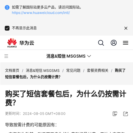
如需了解国际站更多云产品，请访问国际站。
https://www.huaweicloud.com/intl/
不再显示此消息
消息&短信 MSGSMS
文档首页
/
消息&短信 MSGSMS
/
常见问题
/
套餐资费相关
/
购买了
短信套餐包后，为什么仍按需计费？
最
购买了短信套餐包后，为什么仍按需计
新
费？
动
态
更新时间：
2024-08-05 GMT+08:00
服
导致按需计费的可能原因有：
务