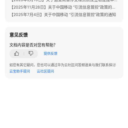
指
【2025年11月28日】关于中国移动 “引流信息管控”政策的再次通知
南
【2025年7月4日】关于中国移动 “引流信息管控”政策的通知
开
发
意见反馈
指
南
文档内容是否对您有帮助？
API
提供反馈
参
如您有其它疑问，您也可以通过华为云社区问答频道来与我们联系探讨
考
云宝助手提问
云社区提问
SDK
参
考
场
景
代
码