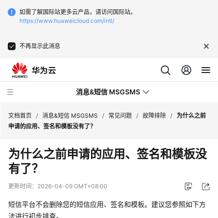
如需了解国际站更多云产品，请访问国际站。
https://www.huaweicloud.com/intl/
不再显示此消息
消息&短信 MSGSMS
文档首页
/
消息&短信 MSGSMS
/
常见问题
/
故障排除
/
为什么之前
申请的应用、签名和模板没有了？
最
为什么之前申请的应用、签名和模板没
新
有了？
动
态
更新时间：
2026-04-09 GMT+08:00
服
短信平台不会删除您的短信应用、签名和模板。建议您参照如下方
务
法进行初步排查。