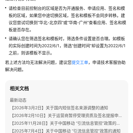
公
请检查目前控制台的区域是否为开通服务、申请应用、签名和模
告
板的区域，如果您中途切换区域，签名和模板不会同步转移。建
议您尝试切换到“华北-北京四”或“华南-广州”查看应用、签名和模
产
品
板是否存在。
介
请确认您在筛选签名和模板时，筛选条件设置是否合理。如模板
绍
的实际创建时间为2022/6/1，筛选“创建时间”却设置为2022/6/1
之前，则该模板不显示。
价
若上述方法均无法解决问题，建议您
提交工单
，申请技术客服协助
格
说
解决问题。
明
相关文档
快
速
最新动态
入
【2026年3月2日】关于国内短信签名来源调整的通知
门
【2026年2月10日】关于运营商暂停受理资质及签名提报申请的通知
用
【2025年11月28日】关于中国移动 “引流信息管控”政策的再次通知
户
【2025年7月4日】关于中国移动 “引流信息管控”政策的通知