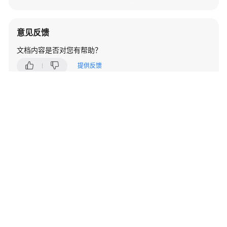
指
南
意见反馈
开
文档内容是否对您有帮助？
发
指
提供反馈
南
如您有其它疑问，您也可以通过华为云社区问答频道来与我们联系探讨
API
云宝助手提问
云社区提问
参
考
SDK
参
考
场
©2026 Huaweicloud.com 版权所有
黔ICP备20004760号-14
苏B2-20130048号
A2.B1.B2-20070312
景
增值电信业务经营许可证：B1.B2-20200593 | 代理域名注册服务机构：新网、西数
代
电子营业执照
贵公网安备 52990002000093号
码