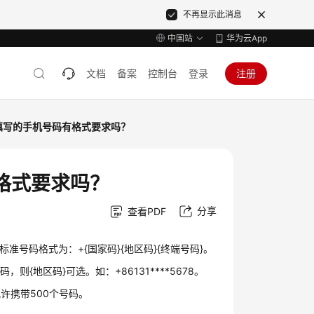
不再显示此消息
中国站
华为云App
文档
备案
控制台
登录
注册
填写的手机号码有格式要求吗？
格式要求吗？
分享
查看PDF
标准号码格式为：+{国家码}{地区码}{终端号码}。
{地区码}可选。如：+86131****5678。
许携带500个号码。