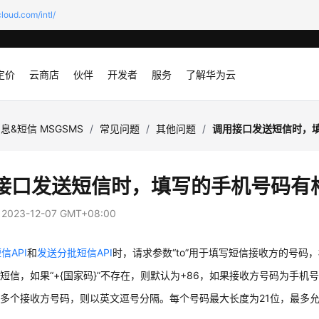
loud.com/intl/
定价
云商店
伙伴
开发者
服务
了解华为云
息&短信 MSGSMS
/
常见问题
/
其他问题
/
调用接口发送短信时，
接口发送短信时，填写的手机号码有
：
2023-12-07 GMT+08:00
信API
和
发送分批短信API
时，请求参数“to”用于填写短信接收方的号码，
短信，如果“+{国家码}”不存在，则默认为+86，如果接收方号码为手机号码，则
多个接收方号码，则以英文逗号分隔。每个号码最大长度为21位，最多允