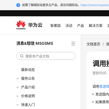
如需了解国际站更多云产品，请访问国际站。
https://www.huaweic
智果园
活动
产品
解决方案
消息&短信 MSGSMS
文档首页
/
消
调用
最新动态
更新时间
服务公告
调用
发送短
产品介绍
发送国内
价格说明
如果携带
快速入门