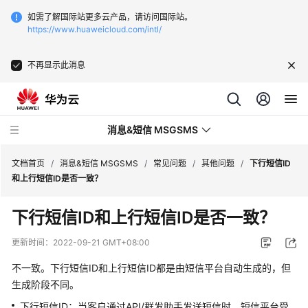
如需了解国际站更多云产品，请访问国际站。
https://www.huaweicloud.com/intl/
不再显示此消息
消息&短信 MSGSMS
文档首页
/
消息&短信 MSGSMS
/
常见问题
/
其他问题
/
下行短信ID
和上行短信ID是否一致？
最
下行短信ID和上行短信ID是否一致？
新
动
更新时间：
2022-09-21 GMT+08:00
态
不一致。下行短信ID和上行短信ID都是由短信平台自动生成的，但
服
生成阶段不同。
务
下行短信ID：当客户通过API/群发助手发送短信时，短信平台受