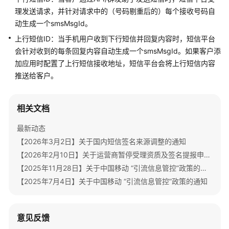
公
理发送请求，并针对请求中的（号码剔重后的）每个接收号码自
告
动生成一个smsMsgId。
上行短信ID：当手机用户收到下行短信并回复内容时，短信平台
产
品
会针对收到的每条回复内容自动生成一个smsMsgId。如果客户添
介
加应用时配置了上行短信接收地址，短信平台会将上行短信内容
绍
推送给客户。
价
相关文档
格
说
最新动态
明
【2026年3月2日】关于国内短信签名来源调整的通知
快
【2026年2月10日】关于运营商暂停受理资质及签名提报申请的通知
速
【2025年11月28日】关于中国移动 “引流信息管控”政策的再次通知
入
【2025年7月4日】关于中国移动 “引流信息管控”政策的通知
门
用
意见反馈
户