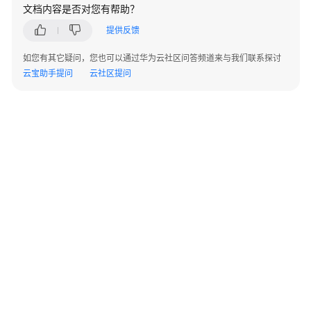
指
文档内容是否对您有帮助？
南
提供反馈
开
如您有其它疑问，您也可以通过华为云社区问答频道来与我们联系探讨
发
云宝助手提问
云社区提问
指
南
API
参
考
SDK
参
考
场
景
©2026 Huaweicloud.com 版权所有
黔ICP备20004760号-14
苏B2-20130048号
代
A2.B1.B2-20070312
码
增值电信业务经营许可证：B1.B2-20200593 | 代理域名注册服务机构：新网、西数