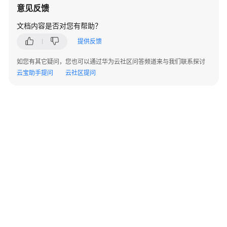
指
意见反馈
南
文档内容是否对您有帮助？
开
提供反馈
发
指
如您有其它疑问，您也可以通过华为云社区问答频道来与我们联系探讨
南
云宝助手提问
云社区提问
API
参
考
SDK
参
考
场
景
代
码
©2026 Huaweicloud.com 版权所有
黔ICP备20004760号-14
苏B2-20130048号