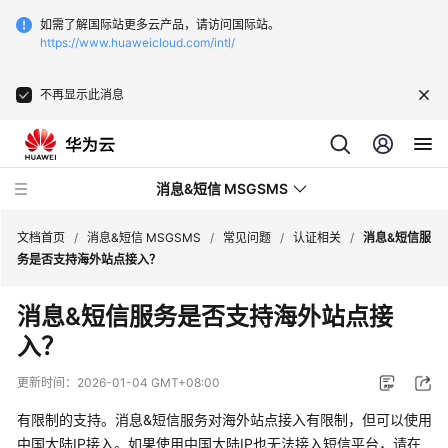
如需了解国际站更多云产品，请访问国际站。
https://www.huaweicloud.com/intl/
不再显示此消息
消息&短信 MSGSMS
文档首页
/
消息&短信 MSGSMS
/
常见问题
/
认证相关
/
消息&短信服
务是否支持海外站点接入？
最
消息&短信服务是否支持海外站点接
新
入？
动
态
更新时间：
2026-01-04 GMT+08:00
服
有限制的支持。消息&短信服务对海外站点接入有限制，但可以使用
务
中国大陆IP接入。如果使用中国大陆IP也无法接入短信平台，请在