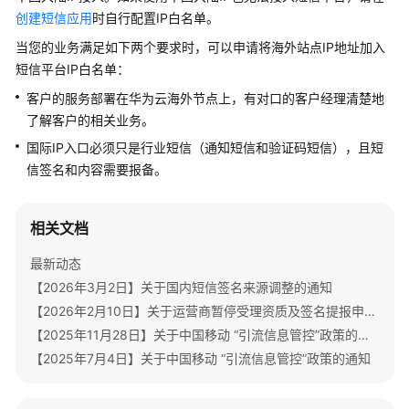
公
创建短信应用
时自行配置IP白名单。
告
当您的业务满足如下两个要求时，可以申请将海外站点IP地址加入
短信平台IP白名单：
产
品
客户的服务部署在华为云海外节点上，有对口的客户经理清楚地
介
了解客户的相关业务。
绍
国际IP入口必须只是行业短信（通知短信和验证码短信），且短
信签名和内容需要报备。
价
格
说
相关文档
明
最新动态
快
【2026年3月2日】关于国内短信签名来源调整的通知
速
【2026年2月10日】关于运营商暂停受理资质及签名提报申请的通知
入
门
【2025年11月28日】关于中国移动 “引流信息管控”政策的再次通知
【2025年7月4日】关于中国移动 “引流信息管控”政策的通知
用
户