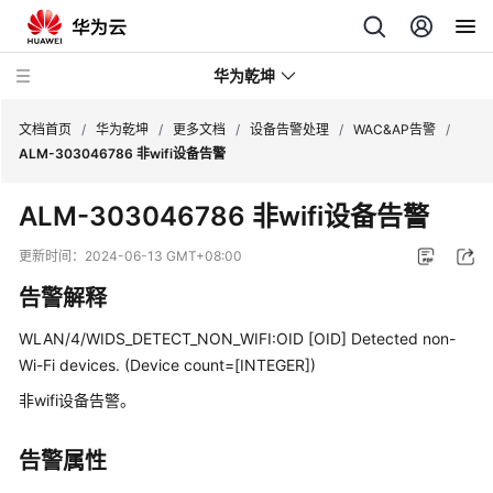
华为乾坤
文档首页
/
华为乾坤
/
更多文档
/
设备告警处理
/
WAC&AP告警
/
ALM-303046786 非wifi设备告警
安
ALM-303046786 非wifi设备告警
全
云
更新时间：
2024-06-13 GMT+08:00
服
告警解释
务
WLAN/4/WIDS_DETECT_NON_WIFI:OID [OID] Detected non-
云
Wi-Fi devices. (Device count=[INTEGER])
管
理
非wifi设备告警。
网
络
告警属性