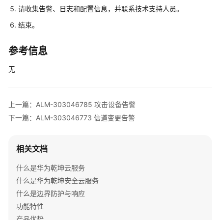
请收集告警、日志和配置信息，并联系技术支持人员。
清
单
结束。
License
参考信息
介
绍
无
设
备
上一篇：ALM-303046785 攻击设备告警
告
下一篇：ALM-303046773 信道变更告警
警
处
理
相关文档
V300
什么是华为乾坤云服务
版
什么是华为乾坤安全云服务
本
什么是边界防护与响应
AR
功能特性
设
备
产品优势