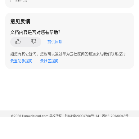
告
警
意见反馈
V500
文档内容是否对您有帮助？
版
本
提供反馈
FW
告
如您有其它疑问，您也可以通过华为云社区问答频道来与我们联系探讨
警
云宝助手提问
云社区提问
V200
版
本
LSW
设
备
告
©2026 Huaweicloud.com 版权所有
黔ICP备20004760号-14
苏B2-20130048号
A2.B1.B2-20070312
警
增值电信业务经营许可证：B1.B2-20200593 | 代理域名注册服务机构：新网、西数
电子营业执照
贵公网安备 52990002000093号
WAC&AP