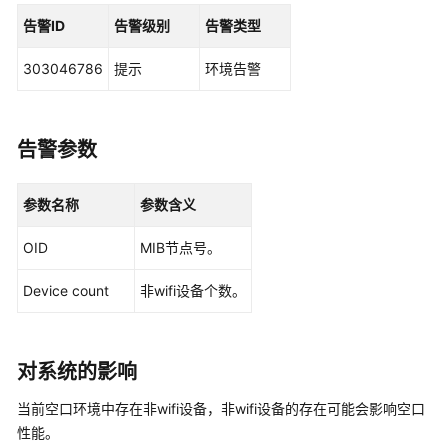
华
为
告警ID
告警级别
告警类型
乾
坤
303046786
提示
环境告警
解
决
方
告警参数
案
华
参数名称
参数含义
为
乾
OID
MIB节点号。
坤
APP
Device count
非wifi设备个数。
华
为
对系统的影响
乾
坤-
当前空口环境中存在非wifi设备，非wifi设备的存在可能会影响空口
租
性能。
户