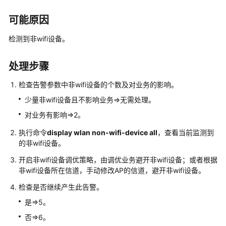
公
可能原因
共
操
检测到非wifi设备。
作
处理步骤
华
为
检查告警参数中非wifi设备的个数及对业务的影响。
乾
坤-
少量非wifi设备且不影响业务=>无需处理。
MSP
对业务有影响=>2。
操
作
执行命令
display wlan non-wifi-device all
，查看当前监测到
的非wifi设备。
更
开启非wifi设备调优策略，由调优业务避开非wifi设备；或者根据
多
非wifi设备所在信道，手动修改AP的信道，避开非wifi设备。
文
检查是否继续产生此告警。
档
是=>5。
规
否=>6。
格