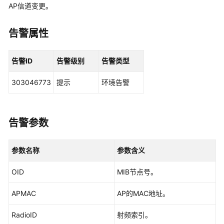
华
AP信道变更。
为
乾
告警属性
坤
解
决
告警ID
告警级别
告警类型
方
案
303046773
提示
环境告警
华
为
告警参数
乾
坤
APP
参数名称
参数含义
华
OID
MIB节点号。
为
乾
APMAC
AP的MAC地址。
坤-
租
RadioID
射频索引。
户