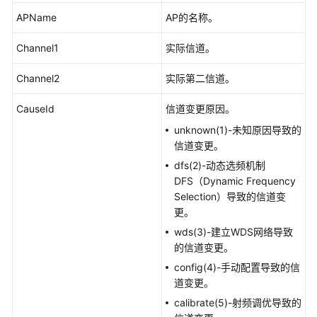
公
APName
AP的名称。
共
操
Channel1
实际信道。
作
Channel2
实际第二信道。
华
为
CauseId
信道变更原因。
乾
unknown(1)-未知原因导致的
坤-
信道变更。
MSP
dfs(2)-动态选频机制
操
DFS（Dynamic Frequency
作
Selection）导致的信道变
更。
更
wds(3)-建立WDS网络导致
多
的信道变更。
文
档
config(4)-手动配置导致的信
道变更。
规
calibrate(5)-射频调优导致的
格