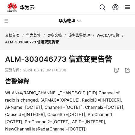
华为乾坤
文档首页
/
华为乾坤
/
更多文档
/
设备告警处理
/
WAC&AP告警
/
ALM-303046773 信道变更告警
安
ALM-303046773 信道变更告警
全
云
更新时间：
2024-06-13 GMT+08:00
服
告警解释
务
WLAN/4/RADIO_CHANNEL_CHANGE:OID [OID] Channel of
云
radio is changed. (APMAC=[OPAQUE], RadioID=[INTEGER],
管
APName=[OCTET], Channel1=[OCTET], Channel2=[OCTET],
理
CauseId=[INTEGER], CauseStr=[OCTET], PreChannel1=
网
络
[OCTET], PreChannel2=[OCTET], APID=[INTEGER],
NewChannelHasRadarChannel=[OCTET])