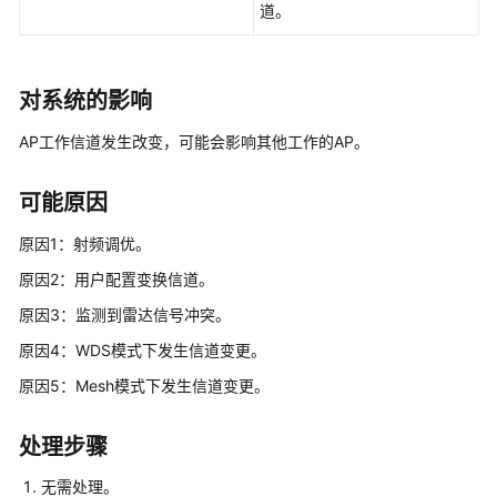
道。
告
警
V500
对系统的影响
版
AP工作信道发生改变，可能会影响其他工作的AP。
本
FW
告
可能原因
警
原因1：射频调优。
V200
原因2：用户配置变换信道。
版
原因3：监测到雷达信号冲突。
本
LSW
原因4：WDS模式下发生信道变更。
设
原因5：Mesh模式下发生信道变更。
备
告
警
处理步骤
无需处理。
WAC&AP