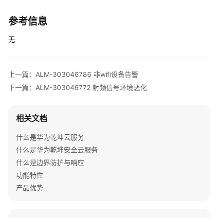
告
警
参考信息
无
ALM-
303046722
RADIUS
认
上一篇：ALM-303046786 非wifi设备告警
证
下一篇：ALM-303046772 射频信号环境恶化
服
务
器
相关文档
通
讯
什么是华为乾坤云服务
恢
什么是华为乾坤安全云服务
复
什么是边界防护与响应
功能特性
ALM-
产品优势
303046723
RADIUS
认