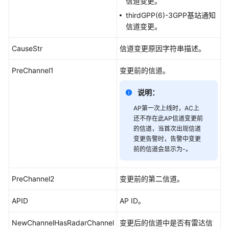
信道变更。
清
thirdGPP(6)-3GPP基站通知
单
信道变更。
License
CauseStr
信道变更原因字符串描述。
介
绍
PreChannel1
变更前的信道。
设
说明：
备
AP第一次上线时，AC上
告
还不存在此AP信道变更前
警
的信道，当首次出现信道
处
变更告警时，告警中变更
理
前的信道会显示为-。
V300
PreChannel2
变更前的第二信道。
版
本
APID
AP ID。
AR
设
NewChannelHasRadarChannel
变更后的信道中是否有雷达信
备