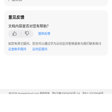
告
警
意见反馈
V500
文档内容是否对您有帮助？
版
本
提供反馈
FW
告
如您有其它疑问，您也可以通过华为云社区问答频道来与我们联系探讨
警
云宝助手提问
云社区提问
V200
版
本
LSW
设
备
告
©2026 Huaweicloud.com 版权所有
黔ICP备20004760号-14
苏B2-20130048号
A2.B1.B2-20070312
警
增值电信业务经营许可证：B1.B2-20200593 | 代理域名注册服务机构：新网、西数
电子营业执照
贵公网安备 52990002000093号
WAC&AP