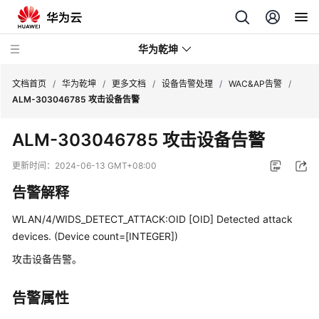
华为乾坤
文档首页
/
华为乾坤
/
更多文档
/
设备告警处理
/
WAC&AP告警
/
ALM-303046785 攻击设备告警
安
ALM-303046785 攻击设备告警
全
云
更新时间：
2024-06-13 GMT+08:00
服
告警解释
务
WLAN/4/WIDS_DETECT_ATTACK:OID [OID] Detected attack
云
devices. (Device count=[INTEGER])
管
理
攻击设备告警。
网
络
告警属性