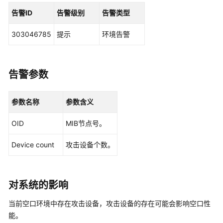
华
为
告警ID
告警级别
告警类型
乾
坤
303046785
提示
环境告警
解
决
方
告警参数
案
华
参数名称
参数含义
为
乾
OID
MIB节点号。
坤
APP
Device count
攻击设备个数。
华
为
对系统的影响
乾
坤-
当前空口环境中存在攻击设备，攻击设备的存在可能会影响空口性
租
能。
户