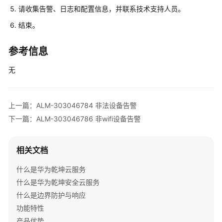
请收集告警、日志和配置信息，并联系技术支持人员。
清
单
结束。
License
参考信息
介
绍
无
设
备
上一篇：ALM-303046784 非法设备告警
告
下一篇：ALM-303046786 非wifi设备告警
警
处
理
相关文档
V300
什么是华为乾坤云服务
版
什么是华为乾坤安全云服务
本
什么是边界防护与响应
AR
功能特性
设
备
产品优势