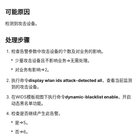
公
可能原因
共
操
检测到攻击设备。
作
处理步骤
华
为
检查告警参数中攻击设备的个数及对业务的影响。
乾
坤-
少量攻击设备且不影响业务=>无需处理。
MSP
对业务有影响=>2。
操
作
执行命令
display wlan ids attack-detected all
，查看当前监测
到的攻击设备。
更
在WIDS模板视图下执行命令
dynamic-blacklist enable
，开启
多
动态黑名单功能。
文
检查是否继续产生此告警。
档
是=>5。
规
否=>6。
格