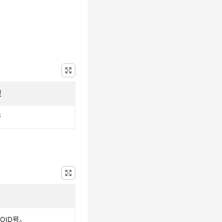
型
警
OID号。