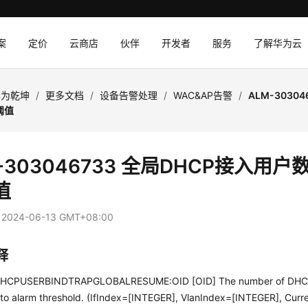
案
定价
云商店
伙伴
开发者
服务
了解华为云
华为乾坤
/
更多文档
/
设备告警处理
/
WAC&AP告警
/
ALM-3030
阈值
-303046733 全局DHCP接入用
值
：
2024-06-13 GMT+08:00
释
HCPUSERBINDTRAPGLOBALRESUME:OID [OID] The number of DHCP 
to alarm threshold. (IfIndex=[INTEGER], VlanIndex=[INTEGER], Cur