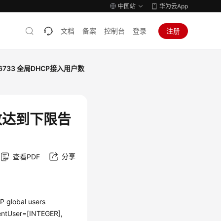
中国站
华为云App
文档
备案
控制台
登录
注册
46733 全局DHCP接入用户数
户数达到下限告
分享
查看PDF
global users
rentUser=[INTEGER],