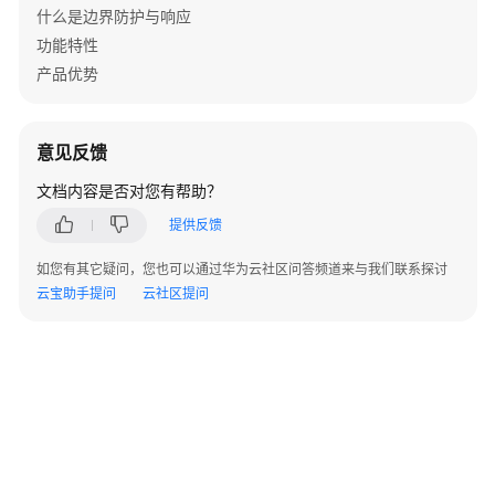
V300
什么是边界防护与响应
版
功能特性
本
产品优势
AR
设
备
告
意见反馈
警
文档内容是否对您有帮助？
V500
提供反馈
版
如您有其它疑问，您也可以通过华为云社区问答频道来与我们联系探讨
本
云宝助手提问
云社区提问
FW
告
警
V200
版
本
LSW
©2026 Huaweicloud.com 版权所有
黔ICP备20004760号-14
苏B2-20130048号
设