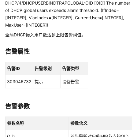
管
DHCP/4/DHCPUSERBINDTRAPGLOBAL:OID [OID] The number
理
of DHCP global users exceeds alarm threshold. (IfIndex=
网
[INTEGER], VlanIndex=[INTEGER], CurrentUser=[INTEGER],
络
MaxUser=[INTEGER])
全局DHCP接入用户数达到上限告警阈值。
华
为
乾
告警属性
坤
解
告警ID
告警级别
告警类型
决
方
303046732
提示
设备告警
案
华
为
告警参数
乾
坤
参数名称
参数含义
APP
OID
该告警所对应的MIB节点的OID