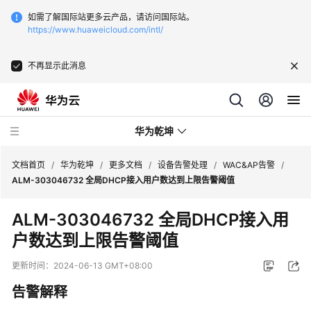
如需了解国际站更多云产品，请访问国际站。
https://www.huaweicloud.com/intl/
不再显示此消息
华为乾坤
文档首页
/
华为乾坤
/
更多文档
/
设备告警处理
/
WAC&AP告警
/
ALM-303046732 全局DHCP接入用户数达到上限告警阈值
安
ALM-303046732 全局DHCP接入用
全
户数达到上限告警阈值
云
服
更新时间：
2024-06-13 GMT+08:00
务
告警解释
云