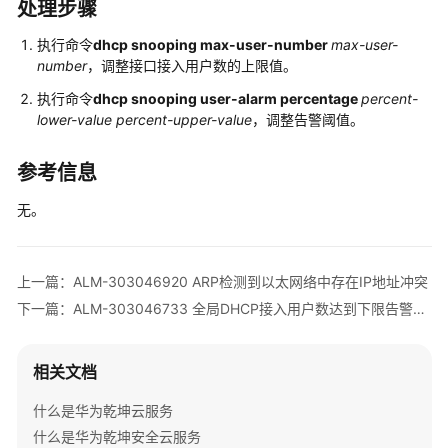
多
处理步骤
文
执行命令
dhcp snooping max-user-number
max-user-
档
number
，调整接口接入用户数的上限值。
规
执行命令
dhcp snooping user-alarm percentage
percent-
格
lower-value percent-upper-value
，调整告警阈值。
清
单
参考信息
License
无。
介
绍
上一篇：ALM-303046920 ARP检测到以太网络中存在IP地址冲突
设
下一篇：ALM-303046733 全局DHCP接入用户数达到下限告警阈值
备
告
警
相关文档
处
理
什么是华为乾坤云服务
什么是华为乾坤安全云服务