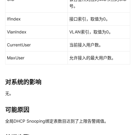
华
号。
为
乾
IfIndex
接口索引，取值为0。
坤-
租
VlanIndex
VLAN索引，取值为0。
户
公
CurrentUser
当前接入用户数。
共
操
MaxUser
允许接入的最大用户数。
作
华
对系统的影响
为
乾
无。
坤-
MSP
操
可能原因
作
全局DHCP Snooping绑定表数目达到了上限告警阈值。
更