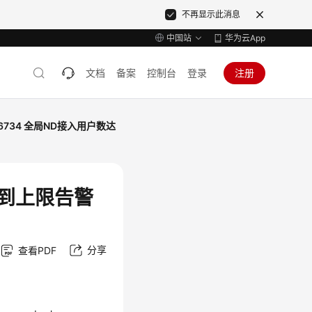
不再显示此消息
中国站
华为云App
文档
备案
控制台
登录
注册
46734 全局ND接入用户数达
达到上限告警
分享
查看PDF