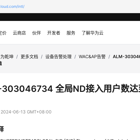
loud.com/intl/
定价
云商店
伙伴
开发者
服务
了解华为云
华为乾坤
/
更多文档
/
设备告警处理
/
WAC&AP告警
/
ALM-3030
值
-303046734 全局ND接入用户数
：
2024-06-13 GMT+08:00
释