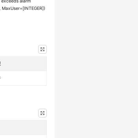
 exceeds alarm
], MaxUser=[INTEGER])
型
警