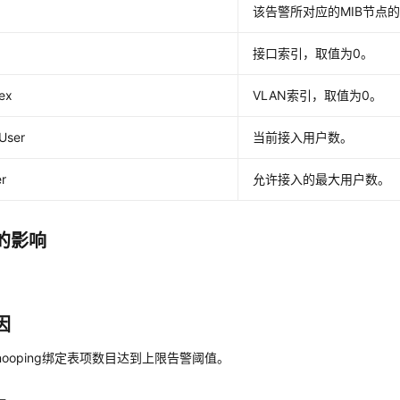
该告警所对应的MIB节点的
接口索引，取值为0。
ex
VLAN索引，取值为0。
User
当前接入用户数。
r
允许接入的最大用户数。
的影响
因
Snooping绑定表项数目达到上限告警阈值。