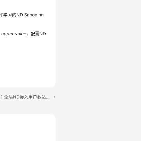
习的ND Snooping
-upper-value
，配置ND
下一篇：ALM-303046981 全局ND接入用户数达到下限告警阈值