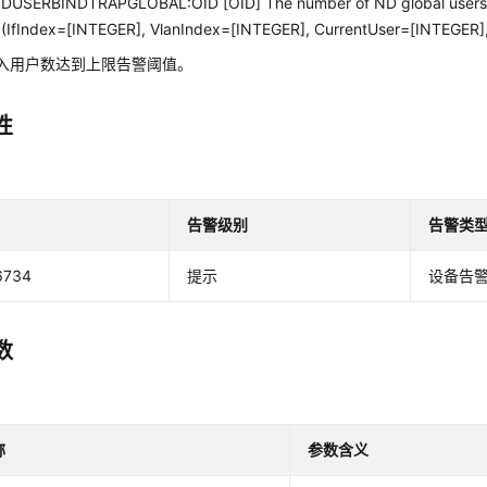
DUSERBINDTRAPGLOBAL:OID [OID] The number of ND global users
. (IfIndex=[INTEGER], VlanIndex=[INTEGER], CurrentUser=[INTEGER
接入用户数达到上限告警阈值。
性
告警级别
告警类
6734
提示
设备告
数
称
参数含义