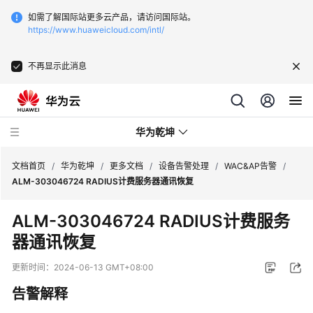
如需了解国际站更多云产品，请访问国际站。
https://www.huaweicloud.com/intl/
不再显示此消息
华为乾坤
文档首页
/
华为乾坤
/
更多文档
/
设备告警处理
/
WAC&AP告警
/
ALM-303046724 RADIUS计费服务器通讯恢复
安
ALM-303046724 RADIUS计费服务
全
器通讯恢复
云
服
更新时间：
2024-06-13 GMT+08:00
务
告警解释
云