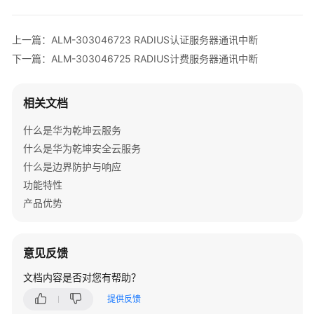
多
文
档
上一篇：ALM-303046723 RADIUS认证服务器通讯中断
下一篇：ALM-303046725 RADIUS计费服务器通讯中断
规
格
清
相关文档
单
什么是华为乾坤云服务
License
什么是华为乾坤安全云服务
介
什么是边界防护与响应
绍
功能特性
产品优势
设
备
告
意见反馈
警
处
文档内容是否对您有帮助？
理
提供反馈