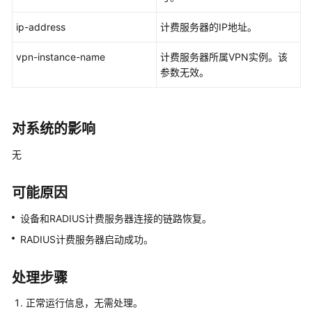
华
为
ip-address
计费服务器的IP地址。
乾
坤-
vpn-instance-name
计费服务器所属VPN实例。该
租
参数无效。
户
公
共
对系统的影响
操
作
无
华
为
可能原因
乾
设备和RADIUS计费服务器连接的链路恢复。
坤-
MSP
RADIUS计费服务器启动成功。
操
作
处理步骤
更
正常运行信息，无需处理。