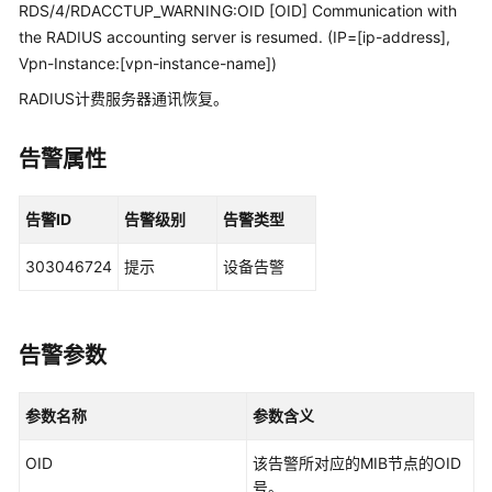
管
RDS/4/RDACCTUP_WARNING:OID [OID] Communication with
理
the RADIUS accounting server is resumed. (IP=[ip-address],
网
Vpn-Instance:[vpn-instance-name])
络
RADIUS计费服务器通讯恢复。
华
告警属性
为
乾
坤
告警ID
告警级别
告警类型
解
决
303046724
提示
设备告警
方
案
告警参数
华
为
乾
参数名称
参数含义
坤
APP
OID
该告警所对应的MIB节点的OID
号。