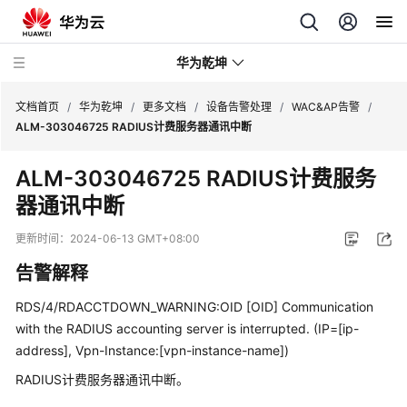
华为乾坤
文档首页
/
华为乾坤
/
更多文档
/
设备告警处理
/
WAC&AP告警
/
ALM-303046725 RADIUS计费服务器通讯中断
安
ALM-303046725 RADIUS计费服务
全
器通讯中断
云
服
更新时间：
2024-06-13 GMT+08:00
务
告警解释
云
管
RDS/4/RDACCTDOWN_WARNING:OID [OID] Communication
理
with the RADIUS accounting server is interrupted. (IP=[ip-
网
address], Vpn-Instance:[vpn-instance-name])
络
RADIUS计费服务器通讯中断。