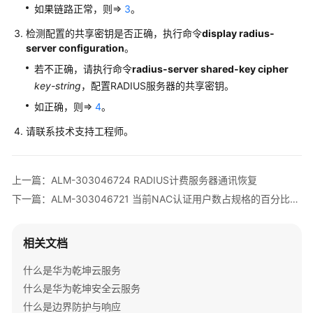
如果链路正常，则=>
3
。
清
单
检测配置的共享密钥是否正确，执行命令
display radius-
server configuration
。
License
若不正确，请执行命令
radius-server shared-key cipher
介
key-string
，配置RADIUS服务器的共享密钥。
绍
如正确，则=>
4
。
设
请联系技术支持工程师。
备
告
警
上一篇：ALM-303046724 RADIUS计费服务器通讯恢复
处
下一篇：ALM-303046721 当前NAC认证用户数占规格的百分比降到设定的下限阈值
理
V300
相关文档
版
本
什么是华为乾坤云服务
AR
什么是华为乾坤安全云服务
设
什么是边界防护与响应
备