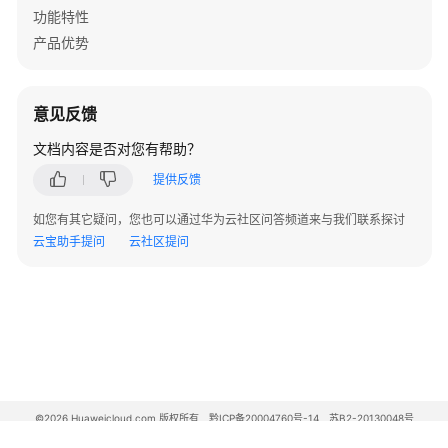
告
功能特性
警
产品优势
V500
版
意见反馈
本
文档内容是否对您有帮助？
FW
告
提供反馈
警
如您有其它疑问，您也可以通过华为云社区问答频道来与我们联系探讨
V200
云宝助手提问
云社区提问
版
本
LSW
设
备
告
警
©2026 Huaweicloud.com 版权所有
黔ICP备20004760号-14
苏B2-20130048号
A2.B1.B2-20070312
WAC&AP