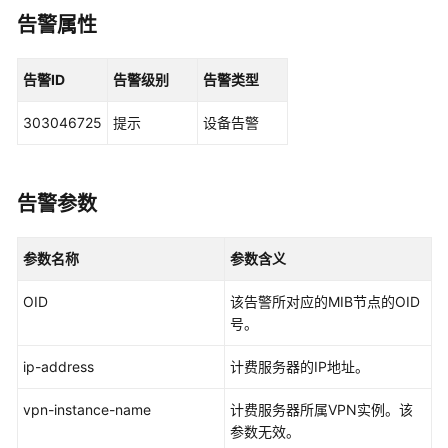
华
告警属性
为
乾
坤
告警ID
告警级别
告警类型
解
决
303046725
提示
设备告警
方
案
告警参数
华
为
乾
参数名称
参数含义
坤
APP
OID
该告警所对应的MIB节点的OID
号。
华
为
ip-address
计费服务器的IP地址。
乾
坤-
vpn-instance-name
计费服务器所属VPN实例。该
租
参数无效。
户