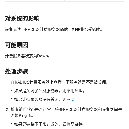
公
共
对系统的影响
操
作
设备无法与RADIUS计费服务器通信，相关业务受影响。
华
为
可能原因
乾
计费服务器状态为Down。
坤-
MSP
操
处理步骤
作
在RADIUS计费服务器上查看一下服务器是不是被关闭。
更
如果是关闭了计费服务器，则不用处理。
多
如果计费服务器没有关闭，则=>
2
。
文
档
检查链路状态是否正常，检查RADIUS计费服务器和设备之间是
否能Ping通。
规
如果是链路不正常造成的，请恢复链路。
格