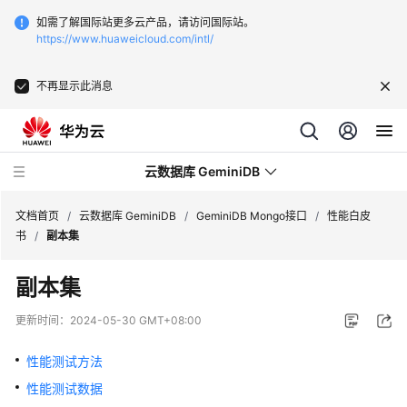
如需了解国际站更多云产品，请访问国际站。
https://www.huaweicloud.com/intl/
不再显示此消息
云数据库 GeminiDB
文档首页
/
云数据库 GeminiDB
/
GeminiDB Mongo接口
/
性能白皮
书
/
副本集
最
副本集
新
动
更新时间：
2024-05-30 GMT+08:00
态
性能测试方法
服
性能测试数据
务