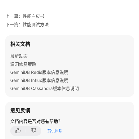
公
告
上一篇：性能白皮书
产
下一篇：性能测试方法
品
介
相关文档
绍
最新动态
GeminiDB
漏洞修复策略
Redis
GeminiDB Redis版本信息说明
接
口
GeminiDB Influx版本信息说明
GeminiDB Cassandra版本信息说明
GeminiDB
Influx
接
意见反馈
口
文档内容是否对您有帮助？
GeminiDB
提供反馈
Cassandra