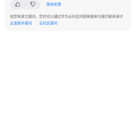
接
提供反馈
口
如您有其它疑问，您也可以通过华为云社区问答频道来与我们联系探讨
GeminiDB
云宝助手提问
云社区提问
兼
容
DynamoDB
接
口
GeminiDB
HBase
接
口
GeminiDB
Mongo
©2026 Huaweicloud.com 版权所有
黔ICP备20004760号-14
苏B2-20130048号
接
A2.B1.B2-20070312
增值电信业务经营许可证：B1.B2-20200593 | 代理域名注册服务机构：新网、西数
口
电子营业执照
贵公网安备 52990002000093号