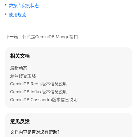
公
数据库实例状态
告
使用规范
产
品
下一篇：什么是GeminiDB Mongo接口
介
绍
相关文档
GeminiDB
Redis
最新动态
接
漏洞修复策略
口
GeminiDB Redis版本信息说明
GeminiDB Influx版本信息说明
GeminiDB
Influx
GeminiDB Cassandra版本信息说明
接
口
意见反馈
GeminiDB
文档内容是否对您有帮助？
Cassandra