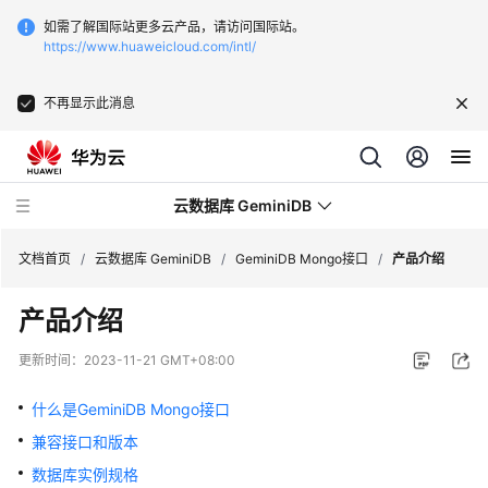
如需了解国际站更多云产品，请访问国际站。
https://www.huaweicloud.com/intl/
不再显示此消息
云数据库 GeminiDB
文档首页
/
云数据库 GeminiDB
/
GeminiDB Mongo接口
/
产品介绍
产品介绍
最
新
更新时间：
2023-11-21 GMT+08:00
动
态
什么是GeminiDB Mongo接口
兼容接口和版本
服
务
数据库实例规格