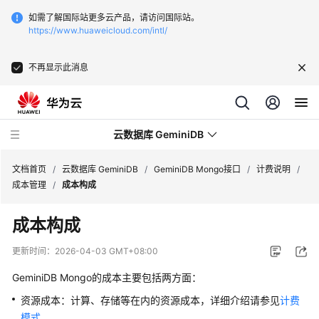
如需了解国际站更多云产品，请访问国际站。
https://www.huaweicloud.com/intl/
不再显示此消息
云数据库 GeminiDB
文档首页
/
云数据库 GeminiDB
/
GeminiDB Mongo接口
/
计费说明
/
成本管理
/
成本构成
最
成本构成
新
动
更新时间：
2026-04-03 GMT+08:00
态
GeminiDB Mongo
的成本主要包括两方面：
服
资源成本：计算、存储等在内的资源成本，详细介绍请参见
计费
务
模式
。