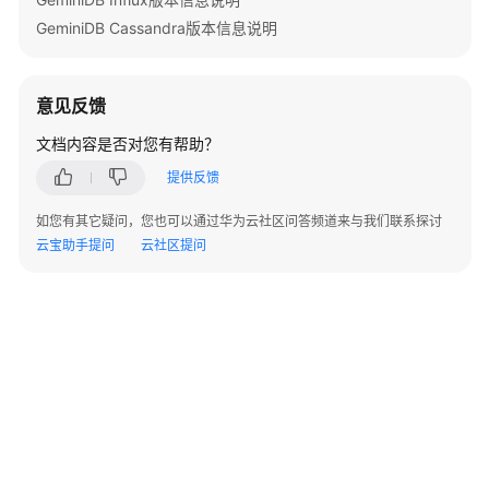
接
GeminiDB Cassandra版本信息说明
口
GeminiDB
意见反馈
兼
容
文档内容是否对您有帮助？
DynamoDB
提供反馈
接
口
如您有其它疑问，您也可以通过华为云社区问答频道来与我们联系探讨
云宝助手提问
云社区提问
GeminiDB
HBase
接
口
GeminiDB
Mongo
接
口