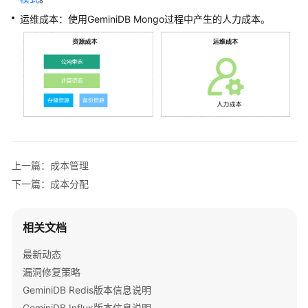
公
运维成本：使用
GeminiDB Mongo
过程中产生的人力成本。
告
产
品
介
绍
GeminiDB
Redis
接
上一篇：成本管理
口
下一篇：成本分配
GeminiDB
Influx
相关文档
接
口
最新动态
漏洞修复策略
GeminiDB
GeminiDB Redis版本信息说明
Cassandra
GeminiDB Influx版本信息说明