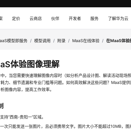
案
定价
云商店
伙伴
开发者
服务
了解华为云
aaS模型即服务
/
模型调用
/
附录
/
MaaS在线体验
/
在MaaS体
aaS体验图像理解
作中，当您需要快速理解图像内容时（如分析产品设计图、解读活动现场
时耗力、细节遗漏和专业门槛等问题。如何高效解决这些问题？MaaS提
分析图像内容，提高工作效率。
制
支持“西南-贵阳一”区域。
一次只能发送一张图片，且必须携带文字。图片大小不能超过10MB，图片格