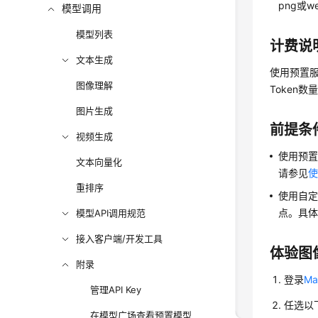
png或w
模型调用
模型列表
计费说
文本生成
使用预置服
图像理解
Token
图片生成
前提条
视频生成
使用预
文本向量化
请参见
重排序
使用自
点。具
模型API调用规范
接入客户端/开发工具
体验图
附录
登录
M
管理API Key
任选以
在模型广场查看预置模型