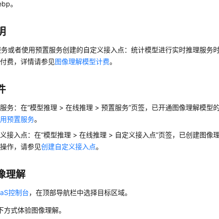
ebp。
明
务或者使用预置服务创建的自定义接入点：统计模型进行实时推理服务时消
数量付费，详情请参见
图像理解模型计费
。
件
置服务：在
“
模型推理 > 在线推理 > 预置服务
”
页签，已开通图像理解模型
使用预置服务
。
定义接入点：在
“
模型推理 > 在线推理 > 自定义接入点
”
页签，已创建图像
体操作，请参见
创建自定义接入点
。
像理解
aaS控制台
，在顶部导航栏中选择目标区域。
下方式体验图像理解。