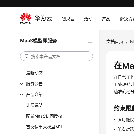
智果园
活动
产品
解决方
MaaS模型即服务
文档首页
/
M
在M
最新动态
在日常工
服务公告
工处理耗
速准确地
产品介绍
计费说明
约束限
配置MaaS访问授权
该功能仅
首次调用大模型API
单次对话