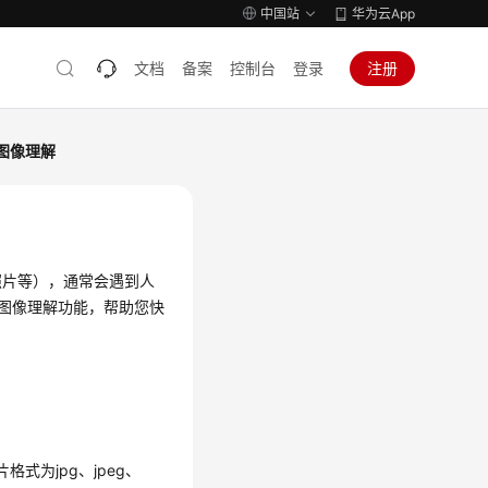
中国站
华为云App
文档
备案
控制台
登录
注册
验图像理解
照片等），通常会遇到人
供图像理解功能，帮助您快
式为jpg、jpeg、