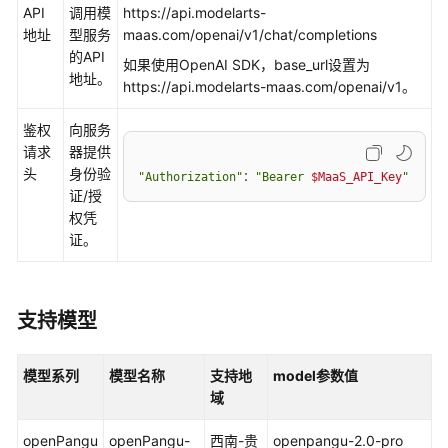
介
API
调用模
https://api.modelarts-
绍
地址
型服务
maas.com/openai/v1/chat/completions
的API
如果使用OpenAI SDK，base_url设置为
计
地址。
https://api.modelarts-maas.com/openai/v1。
费
说
鉴权
向服务
明
请求
器提供
头
身份验
"Authorization"
：
"Bearer 
$MaaS_API_Key
"
配
证/授
置
权凭
MaaS
证。
访
问
授
权
支持模型
首
模型系列
模型名称
支持地
model
参数值
次
域
调
用
openPangu
openPangu-
西南-贵
openpangu-2.0-pro
大