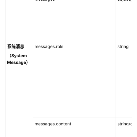
V2
MaaS
标
准
API
系统消息
messages.role
string
V1
（System
OpenAI
Message）
兼
容
接
口
Anthropic
兼
容
接
messages.content
string/obj
口