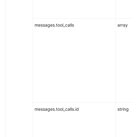
文
档
下
messages.tool_calls
array
载
通
用
参
考
产
品
术
语
messages.tool_calls.id
string
责
任
共