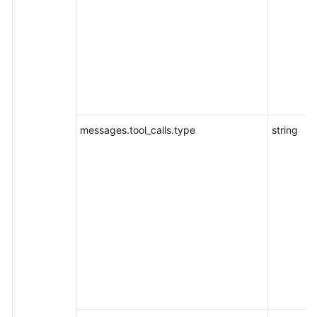
担
云
服
务
等
级
协
messages.tool_calls.type
string
议
（SLA）
白
皮
书
资
源
支
持
区