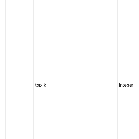
top_k
integer