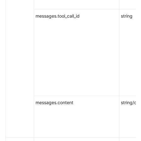
messages.tool_call_id
string
messages.content
string/obj