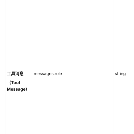
工具消息
messages.role
string
（Tool
Message）