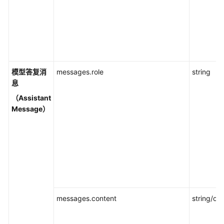
控
最
佳
实
践
模型答复消
messages.role
string
息
API
参
（Assistant
考
Message）
常
见
问
题
视
频
messages.content
string/obj
帮
助