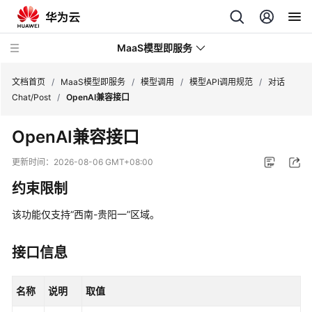
MaaS模型即服务
文档首页
/
MaaS模型即服务
/
模型调用
/
模型API调用规范
/
对话
Chat/Post
/
OpenAI兼容接口
最
OpenAI兼容接口
新
动
更新时间：
2026-08-06 GMT+08:00
态
约束限制
服
该功能仅支持“西南-贵阳一”区域。
务
公
告
接口信息
产
名称
说明
取值
品