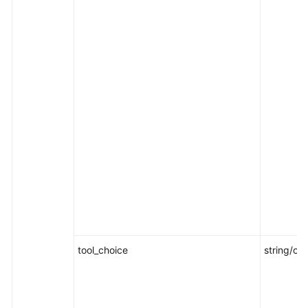
tool_choice
string/obj