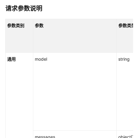
重
请求参数说明
排
序
参数类别
参数
参数类型
模
型
API
调
通用
model
string
用
规
范
对
话
Chat/Post
MaaS
标
准
messages
object[]
API