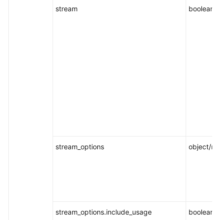
stream
boolean/n
stream_options
object/nul
stream_options.include_usage
boolean