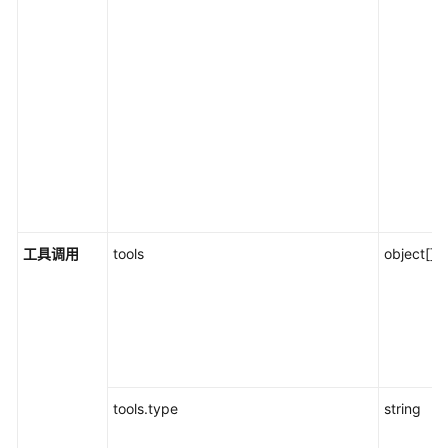
工具调用
tools
object[]/n
tools.type
string