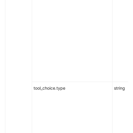
tool_choice.type
string