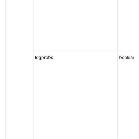
logprobs
boolean/n