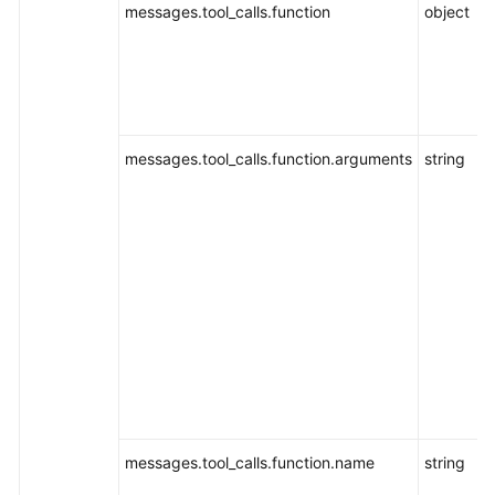
域
messages.tool_calls.function
object
系
统
权
限
messages.tool_calls.function.arguments
string
messages.tool_calls.function.name
string