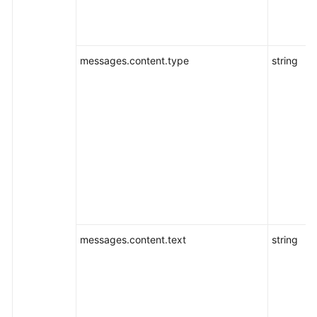
端/
开
发
工
messages.content.type
string
具
附
录
Token
plan
用
量
统
messages.content.text
string
计
与
性
能
监