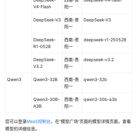
像
V4-Flash
阳一
理
DeepSeek-V3
西南-贵
DeepSeek-V3
解
阳一
图
DeepSeek-
西南-贵
deepseek-r1-250528
片
R1-0528
阳一
生
成
DeepSeek-
西南-贵
deepseek-v3.2
V3.2
阳一
视
频
Qwen3
Qwen3-32B
西南-贵
qwen3-32b
生
阳一
成
Qwen3-30B-
西南-贵
qwen3-30b-a3b
文
A3B
阳一
本
向
您可以登录
MaaS控制台
，在
“模型广场”
页面的模型详情页面，查看
量
模型的详细信息。
化