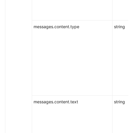
图
片
生
成
messages.content.type
string
视
频
生
成
创
建
文
本
向
messages.content.text
string
量
化
创
建