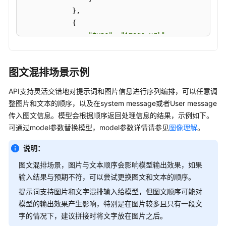
            },

            {

"type"
: 
"image_url"
,

"image_url"
: {

"url"
: 
"data:image/png;base64,
图文混排场景示例
                }

             },

API支持灵活交错地对提示词和图片信息进行序列编排，可以任意调
            {

整图片和文本的顺序，以及在system message或者User message
"type"
: 
"text"
,

传入图文信息。模型会根据顺序返回处理信息的结果，示例如下。
"text"
: 
"描述下图片里的内容"
可通过model参数替换模型，model参数详情请参见
图像理解
。
             }]

         }

说明：
     ]

图文混排场景，图片与文本顺序会影响模型输出效果，如果
)

输入结果与预期不符，可以尝试更换图文和文本的顺序。
提示词支持图片和文字混排输入给模型，但图文顺序可能对
print
(response.choices[
0
].message.content)
模型的输出效果产生影响，特别是在图片较多且只有一段文
字的情况下，建议拼接时将文字放在图片之后。