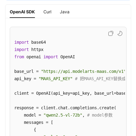
OpenAI SDK
Curl
Java
import
import
from
 openai 
import
 OpenAI

base_url = 
"https://api.modelarts-maas.com/v1"
# 
api_key = 
"MAAS_API_KEY"
# 把MAAS_API_KEY替换成已获
client = OpenAI(api_key=api_key, base_url=base_url
response = client.chat.completions.create(

    model = 
"qwen2.5-vl-72b"
, 
# model参数
    messages = [

        {
