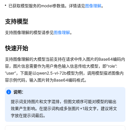
已获取模型服务的model参数值。详情请见
图像理解
。
模
型
API
支持模型
模
支持图像理解的模型请参见
图像理解
。
型
调
快速开始
用
支持图像理解的大模型当前支持在请求中传入图片的Base64编码内
模
容，图片信息需要作为用户角色输入信息传给大模型，即“role”:
型
“user”，下面是以qwen2.5-vl-72b模型为例，调用模型描述图像内
列
容示例代码，输入图片转为Base64编码格式。
表
说明：
文
提示词支持图片和文字混排，但图文顺序可能对模型的输出
本
效果产生影响。在提示词构成多张图片+1段文字，建议将文
生
字放在提示词最后。
成
图