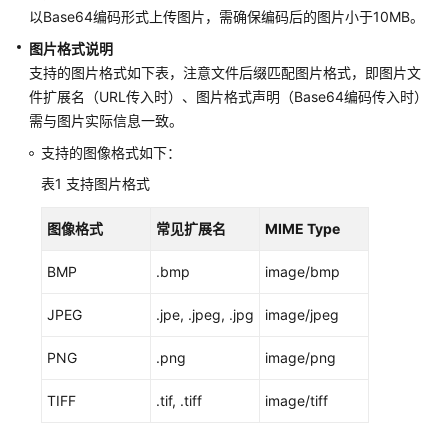
载
以Base64编码形式上传图片，需确保编码后的图片小于10MB。
图片格式说明
支持的图片格式如下表，注意文件后缀匹配图片格式，即图片文
通
件扩展名（URL传入时）、图片格式声明（Base64编码传入时）
用
需与图片实际信息一致。
参
考
支持的图像格式如下：
表1
支持图片格式
产
品
图像格式
常见扩展名
MIME Type
术
语
BMP
.bmp
image/bmp
责
JPEG
.jpe, .jpeg, .jpg
image/jpeg
任
共
PNG
.png
image/png
担
TIFF
.tif, .tiff
image/tiff
云
服