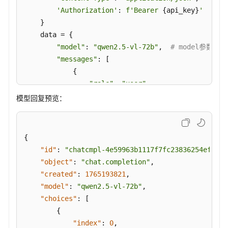
'Authorization'
: 
f'Bearer 
{api_key}
'
重
排
    }

序
    data = {

"model"
: 
"qwen2.5-vl-72b"
,  
# model参数
模
"messages"
: [

型
            {

API
"role"
: 
"user"
,

调
"content"
: [

模型回复预览：
用
                    {

规
"type"
: 
"text"
,

范
"text"
: 
"描述下图片里的内容"
{
                    },

接
"id"
:
"chatcmpl-4e59963b1117f7fc23836254ef6cf2
                    {

入
"object"
:
"chat.completion"
,
"type"
: 
"image_url"
,

客
"created"
:
1765193821
,
户
# 需要注意，Base64，图像格式
"model"
:
"qwen2.5-vl-72b"
,
端/
# PNG图像：  f"data:image/p
"choices"
:
[
开
# JPEG图像： f"data:image/jp
{
发
# WEBP图像： f"data:image/we
"index"
:
0
,
工