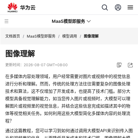
MaaS模型即服务
文档首页
/
MaaS模型即服务
/
模型调用
/
图像理解
图像理解
最
新
更新时间：
2026-08-07 GMT+08:00
动
态
在多媒体内容处理领域，用户经常需要对图片或视频中的视觉信息
进行分析和理解。然而，传统的处理方法往往需要复杂的图像处理
服
技术和算法，这不仅增加了开发成本，也提高了技术门槛。部分大
务
模型具备视觉理解能力，如当您传入图片或视频时，大模型可以理
公
解图片或视频里的视觉信息，并结合这些信息完成如描述其中的物
告
体等视觉相关任务。如何利用这些大模型简化多媒体内容的处理流
程？
产
通过这篇教程，您可以学习到如何通过调用大模型API来识别传入图
品
片和视频里的信息，从而降低开发成本和技术门槛。图像理解大模