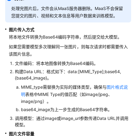
实
}
处理完图片后，文件会从MaaS服务器删除。MaaS不会保留
践
您提交的图片、视频和文本信息等用户数据来训练模型。
API
图片传入方式
参
将本地文件转换为Base64编码字符串，然后提交给大模型。
考
如果您需要模型多次理解同一张图片，则每次请求时都需要传入
常
该图片信息。
见
文件编码：将本地图像转换为Base64编码。
问
构建Data URL：格式如下：data:[MIME_Type];base64,
题
{base64_image}。
视
MIME_type需替换为实际的媒体类型，确保与
图片格式说
频
明
表格中MIME Type的值匹配（如image/jpeg、
帮
image/png）。
助
base64_image为上一步生成的Base64字符串。
调用模型：通过image或image_url参数传递Data URL并调用
文
模型。
档
图片文件容量
下