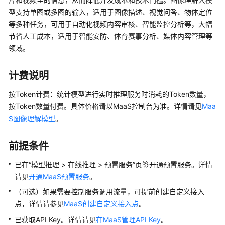
介
绍
型支持单图或多图的输入，适用于图像描述、视觉问答、物体定位
等多种任务，可用于自动化视频内容审核、智能监控分析等，大幅
计
节省人工成本，适用于智能安防、体育赛事分析、媒体内容管理等
费
领域。
说
明
计费说明
配
按Token计费：统计模型进行实时推理服务时消耗的Token数量，
置
按Token数量付费。具体价格请以MaaS控制台为准。详情请见
Maa
MaaS
S图像理解模型
。
访
问
前提条件
授
权
已在
“
模型推理 > 在线推理 > 预置服务
”
页签开通预置服务。详情
请见
开通MaaS预置服务
。
首
次
（可选）如果需要控制服务调用流量，可提前创建自定义接入
调
点，详情请参见
MaaS创建自定义接入点
。
用
已获取API Key。详情请见
在MaaS管理API Key
。
大