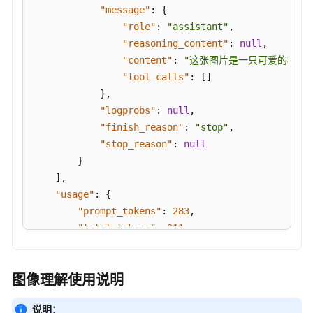
"image_url"
: {

"message"
:
{
具
"url"
: 
f"data:image/pn
"role"
:
"assistant"
,
                        }

"reasoning_content"
:
null
,
附
                    }

录
"content"
:
"这张图片是一只可爱的柯基
                ]

"tool_calls"
:
[
]
            }

Token
}
,
        ]

plan
"logprobs"
:
null
,
    }

"finish_reason"
:
"stop"
,
    response = requests.post(url, headers=headers,
用
"stop_reason"
:
null
量
# Print result.
}
统
print
(response.status_code)

]
,
计
print
(response.text)
"usage"
:
{
与
"prompt_tokens"
:
283
,
性
"total_tokens"
:
911
,
能
"completion_tokens"
:
628
,
监
控
"prompt_tokens_details"
:
null
图像理解使用说明
}
,
最
"prompt_logprobs"
:
null
,
佳
说明：
"kv_transfer_params"
:
null