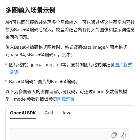
务
多图输入场景示例
等
级
API可以同时接收并处理多个图像输入，可以通过将这些图像内容转
协
换为Base64编码后输入，模型将结合所有传入的图像和提示词信息
议
来回答问题。
（SLA）
传入Base64编码格式图片时，格式遵循data:image/<图片格式
白
>;base64,<Base64编码> ，其中：
皮
图片格式：jpeg、png、gif等，支持的图片格式详细见
图片格式
书
说明
。
资
源
Base64编码：图片的Base64编码。
以下为多图输入的图像理解示例代码，可通过model参数替换模
支
型，model参数详情请参见
图像理解
。
持
区
OpenAI SDK
Curl
Java
域
系
统