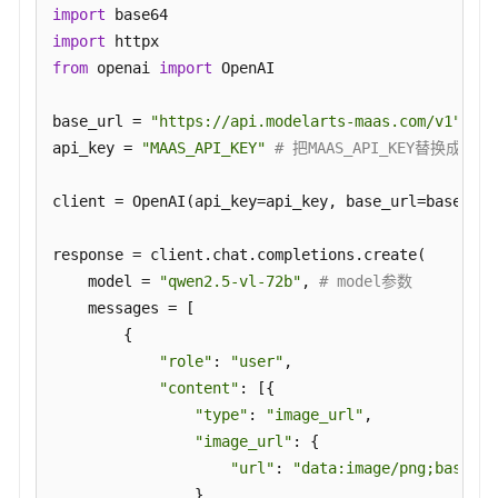
权
import
限
import
from
 openai 
import
 OpenAI

base_url = 
"https://api.modelarts-maas.com/v1"
# 
api_key = 
"MAAS_API_KEY"
# 把MAAS_API_KEY替换成已获
client = OpenAI(api_key=api_key, base_url=base_url
response = client.chat.completions.create(

    model = 
"qwen2.5-vl-72b"
, 
# model参数
    messages = [

        {

"role"
: 
"user"
,

"content"
: [{

"type"
: 
"image_url"
,

"image_url"
: {

"url"
: 
"data:image/png;base64,
                }
