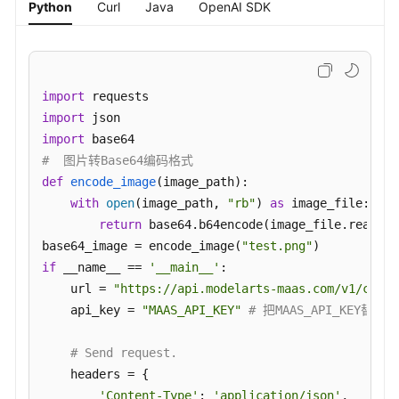
Python
Curl
Java
OpenAI SDK
像
理
解
import
图
import
片
生
import
成
#  图片转Base64编码格式
def
encode_image
(
image_path
):

视
with
open
(image_path, 
"rb"
) 
as
 image_file:

频
return
 base64.b64encode(image_file.read())
生
base64_image = encode_image(
"test.png"
成
if
 __name__ == 
'__main__'
:

    url = 
"https://api.modelarts-maas.com/v1/chat/
文
    api_key = 
"MAAS_API_KEY"
# 把MAAS_API_KEY替换
本
向
# Send request.
量
    headers = {

化
'Content-Type'
: 
'application/json'
,
