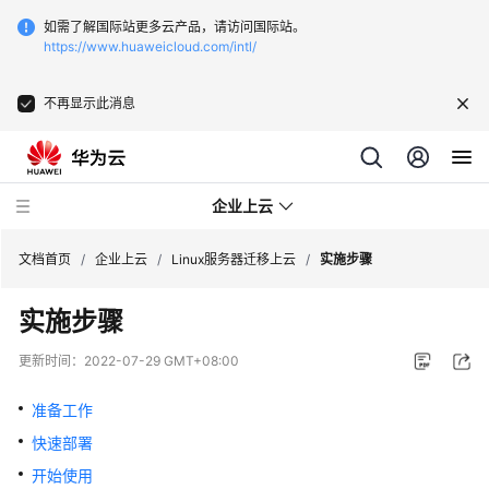
如需了解国际站更多云产品，请访问国际站。
https://www.huaweicloud.com/intl/
不再显示此消息
企业上云
文档首页
/
企业上云
/
Linux服务器迁移上云
/
实施步骤
实施步骤
SAP
监
更新时间：
2022-07-29 GMT+08:00
控
准备工作
CDN
快速部署
下
载
开始使用