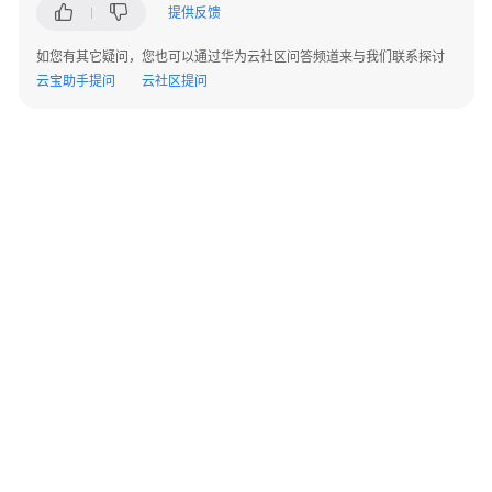
化
提供反馈
核
如您有其它疑问，您也可以通过华为云社区问答频道来与我们联系探讨
心
云宝助手提问
云社区提问
数
据
库
上
云
应
用
容
器
化
上
云
©2026 Huaweicloud.com 版权所有
黔ICP备20004760号-14
苏B2-20130048号
A2.B1.B2-20070312
增值电信业务经营许可证：B1.B2-20200593 | 代理域名注册服务机构：新网、西数
Linux
电子营业执照
贵公网安备 52990002000093号
服