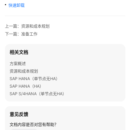
加
快速卸载
速
全
上一篇：资源和成本规划
球
下一篇：准备工作
数
据
传
相关文档
输
加
方案概述
速
资源和成本规划
SAP HANA（单节点无HA）
高
SAP HANA（HA）
可
用
SAP S/4HANA（单节点无HA）
网
站
架
意见反馈
构
文档内容是否对您有帮助？
云