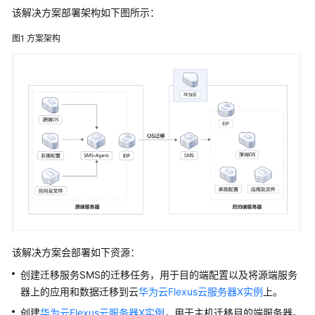
数
该解决方案部署架构如下图所示：
据
传
图1
方案架构
输
加
速
高
可
用
网
站
架
构
云
化
该解决方案会部署如下资源：
核
创建迁移服务SMS的迁移任务，用于目的端配置以及将源端服务
心
器上的应用和数据迁移到云
华为云Flexus云服务器X实例
上。
数
据
创建
华为云Flexus云服务器X实例
，用于主机迁移目的端服务器。