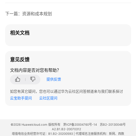
录
下一篇：资源和成本规划
修
订
记
相关文档
录
基
于
意见反馈
Discuz
文档内容是否对您有帮助？
快
速
提供反馈
搭
如您有其它疑问，您也可以通过华为云社区问答频道来与我们联系探讨
建
云宝助手提问
云社区提问
论
坛
基
©2026 Huaweicloud.com 版权所有
黔ICP备20004760号-14
苏B2-20130048号
于
A2.B1.B2-20070312
Tomcat
增值电信业务经营许可证：B1.B2-20200593 | 代理域名注册服务机构：新网、西数