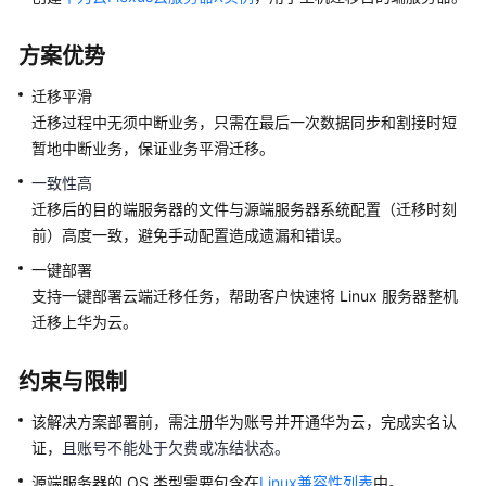
库
上
方案优势
云
迁移平滑
应
迁移过程中无须中断业务，只需在最后一次数据同步和割接时短
用
暂地中断业务，保证业务平滑迁移。
容
一致性高
器
迁移后的目的端服务器的文件与源端服务器系统配置（迁移时刻
化
前）高度一致，避免手动配置造成遗漏和错误。
上
云
一键部署
支持一键部署云端迁移任务，帮助客户快速将 Linux 服务器整机
Linux
迁移上华为云。
服
务
约束与限制
器
迁
该解决方案部署前，需注册华为账号并开通华为云，完成实名认
移
证，
且账号不能处于欠费或冻结状态。
上
云
源端服务器的 OS 类型需要包含在
Linux兼容性列表
中。