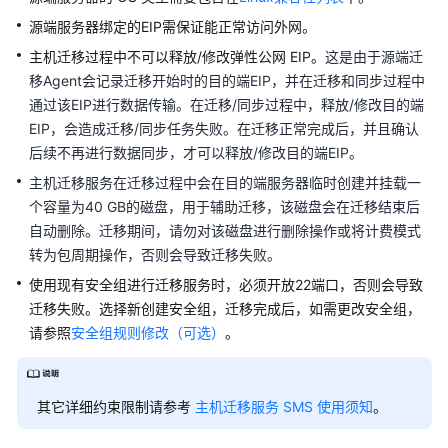
源端服务器绑定的EIP需保证能正常访问外网。
方
主机迁移过程中不可以释放/修改弹性公网 EIP。
这是由于源端迁
案
移Agent会记录迁移开始时的目的端EIP，并在迁移和同步过程中
概
通过该EIP进行数据传输。在迁移/同步过程中，释放/修改目的端
述
EIP，会造成迁移/同步任务失败。
在迁移正常完成后，并且确认
资
后续不再进行数据同步，才可以释放/修改目的端EIP。
源
主机迁移服务在迁移过程中会在目的端服务器临时创建并挂载一
和
个容量为40 GB的磁盘，用于辅助迁移，该磁盘会在迁移结束后
成
自动删除。迁移期间，请勿对该磁盘进行删除操作或将计费模式
本
转为包周期操作，否则会导致迁移失败。
规
划
使用现有安全组进行迁移服务时，必须开放22端口，否则会导致
迁移失败。选择新创建安全组，迁移完成后，如需更改安全组，
实
请参照
安全组规则修改（可选）
。
施
步
骤
其它详细约束限制请参考
主机迁移服务 SMS 使用须知
。
附