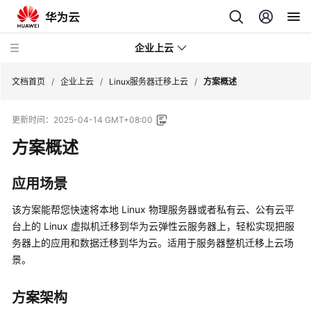
企业上云
文档首页
/
企业上云
/
Linux服务器迁移上云
/
方案概述
更新时间：
2025-04-14 GMT+08:00
SAP
监
方案概述
控
应用场景
CDN
下
该方案能帮您快速将本地 Linux 物理服务器或者私有云、公有云平
载
台上的 Linux 虚拟机迁移到华为云弹性云服务器上，轻松实现把服
加
务器上的应用和数据迁移到华为云。适用于服务器整机迁移上云场
速
景。
全
方案架构
球