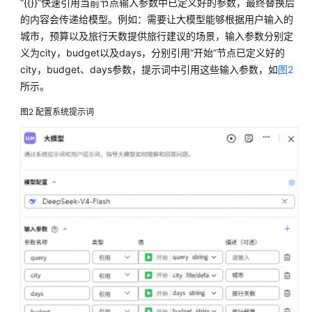
“{{}}”快速引用当前节点输入参数中已定义好的参数，最终替换后
工
的内容会传递给模型。例如：需要让大模型能够根据用户输入的
作
城市，预算以及旅行天数提供旅行建议的场景，输入参数分别定
流
义为city，budget以及days，分别引用“开始”节点已定义好的
city，budget、days参数，提示词中引用这些输入参数，如
图2
逻
所示。
辑
节
图2
配置系统提示词
点
工
具
节
点
消
息
管
理
节
点