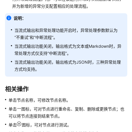
码
并为新增的异常分支配置相应的处理流程。
开
发
说明：
当流式输出和异常处理功能开启时，异常处理参数默认为
智
“不重试”
和
“中断流程”
。
能
体
当流式输出功能关闭，输出格式为文本或Markdown时，异
运
常处理方式仅支持
“中断流程”
。
营
当流式输出功能关闭，输出格式为JSON时，三种异常处理
运
方式均支持。
维
OfficeAce
相关操作
(PC
版)
单击节点名称，可修改节点名称。
单击
图标，可对节点进行重命名、复制、删除或更换节点；也
最
可以将节点连接到结束节点。
佳
实
单击
图标，可对节点进行测试。
践