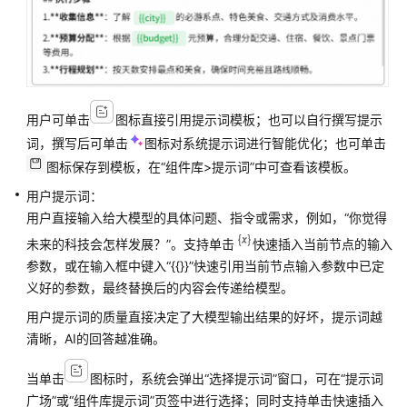
能
体
应
用
组
用户可单击
图标直接引用提示词模板；也可以自行撰写提示
件
词，撰写后可单击
图标对系统提示词进行智能优化；也可单击
库
图标保存到模板，在“组件库>提示词”中可查看该模板。
用户提示词：
模
用户直接输入给大模型的具体问题、指令或需求，例如，“你觉得
型
未来的科技会怎样发展？”。支持单击
快速插入当前节点的输入
管
参数，或在输入框中键入“{{}}”快速引用当前节点输入参数中已定
理
义好的参数，最终替换后的内容会传递给模型。
使
用户提示词的质量直接决定了大模型输出结果的好坏，提示词越
用
清晰，AI的回答越准确。
AgentArts
的
当单击
图标时，系统会弹出
“选择提示词”
窗口，可在
“提示词
成
员
广场”
或
“组件库提示词”
页签中进行选择；同时支持单击快速插入