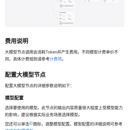
用
选
型
指
南
费用说明
低
代
大模型节点调用会消耗Token并产生费用。不同模型计费单价不
码
同，具体计费规则请参考
计费项
。
应
用
开
配置大模型节点
发
配置大模型节点的详细参数说明如下：
流
程
模型配置
开
选择要使用的模型。此节点的输出内容质量很大程度上受模型能力
发
的影响，建议根据实际业务场景选择模型。
单
您还可以单击
图标，调整模型配置。模型配置的详细说明可参考
智