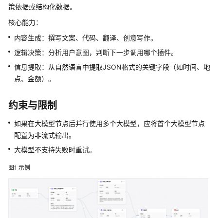
介
策依据或结构化数据。
绍
核心能力：
开
内容生成：撰写文案、代码、翻译、创意写作。
始
逻辑决策：分析用户意图，判断下一步调用哪个插件。
使
信息提取：从自然语言中提取JSON格式的关键字段（如时间、地
用
点、金额）。
计
费
约束与限制
说
如果在大模型节点后并行使用多个大模型，应将首个大模型节点
明
配置为非流式输出。
低
大模型不支持失败时重试。
代
码
图1
示例
开
发
应