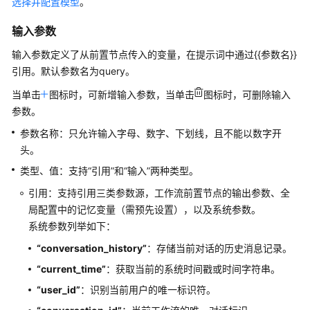
选择并配置模型
。
能
体
输入参数
应
用
输入参数定义了从前置节点传入的变量，在提示词中通过{{参数名}}
引用。默认参数名为query。
开
当单击
图标时，可新增输入参数，当单击
图标时，可删除输入
发
参数。
工
作
参数名称：只允许输入字母、数字、下划线，且不能以数字开
流
头。
应
类型、值：支持“引用”和“输入”两种类型。
用
引用：支持引用三类参数源，工作流前置节点的输出参数、全
工
局配置中的记忆变量（需预先设置），以及系统参数。
作
系统参数列举如下：
流
“conversation_history”
：存储当前对话的历史消息记录。
介
绍
“current_time”
：获取当前的系统时间戳或时间字符串。
“user_id”
：识别当前用户的唯一标识符。
对