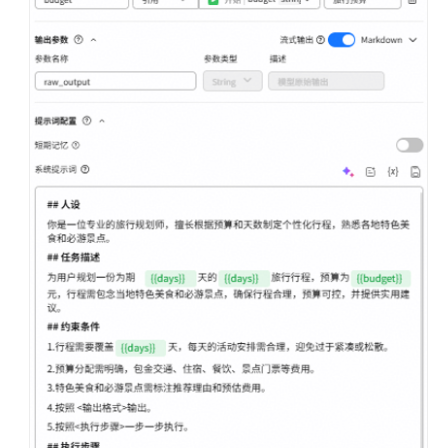
变
量
&
知
识
节
点
节
点
配
置
管
理
开
发
多
智