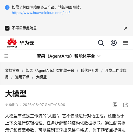
如需了解国际站更多云产品，请访问国际站。
https://www.huaweicloud.com/intl/
不再显示此消息
智果（AgentArts）智能体平台
文档首页
/
智果（AgentArts）智能体平台
/
低代码开发
/
开发工作流应
用
/
通用节点
/
大模型
最
大模型
新
动
更新时间：
2026-08-07 GMT+08:00
态
大模型节点是工作流的“大脑”。它不仅能进行对话生成，还能基于
产
上下文进行逻辑推理、任务拆解和非结构化数据提取。通过配置提
品
示词和模型参数，可以控制其输出风格与格式，为下游节点提供决