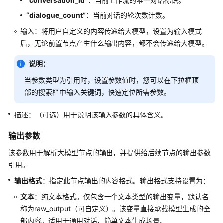
“conversation_id”
：当前工作流的唯一对话标识。
话
型
“dialogue_count”
：当前对话的轮次数计数。
工
输入：将用户自定义的内容传递给大模型，设置为输入模式
作
后，无论前置节点产生什么输出内容，都不会传递给大模型。
流
和
说明：
任
务
当参数类型为引用时，设置参数值时，您可以在下拉框顶
型
部的搜索栏中输入关键词，快速定位所需参数。
工
作
描述：（可选）用于说明该输入参数的具体含义。
流
输出参数
工
该参数用于解析大模型节点的输出，并提供给后续节点的输出参数
作
引用。
流
使
输出格式
：指定此节点输出的内容格式。输出格式支持设置为：
用
文本
：纯文本格式。仅包含一个文本类型的输出变量，默认名
限
称为raw_output（可自定义）。该变量直接承载模型生成的全
制
部内容。适用于通用对话、简单文本生成场景。