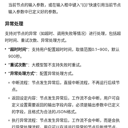
当前节点的输入参数，或在输入框中键入“{{}}”快速引用当前节点
授
输入参数中已定义好的参数。
权
异常处理
管
理
支持对节点的异常（如超时、调用失败等情况）进行处理，包括超
时时间、重试次数、异常处理方式。
资
源
“超时时间”
：支持用户配置超时时间，取值范围0.1~900，默认
与
900秒。
订
“重试次数”
：大模型暂不支持失败时重试。
阅
“异常处理方式”
：配置异常处理方式。
审
中断流程：节点发生异常后，直接中断流程，不再运行后续节
计
点。
返回设定内容：节点发生异常后，工作流不会中断，用户可自
附
定义设置需要返回的输出字段内容，必须是输出参数中已定义
录
的字段，且格式为合法的JSON格式。
高
执行异常流程：节点发生异常后，工作流不会中断，而是会执
代
行异常处理流程。用户可以在该运行异常的节点后新增节点，