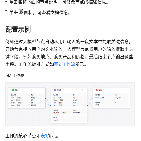
单击名称下面的节点说明，可修改节点的描述信息。
API
单击
图标，可查看文档信息。
参
考
配置示例
SDK
例如通过大模型节点自动从用户输入的一段文本中提取关键信息，
参
开始节点接收用户的文本输入，大模型节点将用户的输入提取出关
考
键字段，例如购买地点、购买产品和价格，最后结束节点输出这些
字段。工作流编排方式如
图2 工作流
所示。
常
见
图3
工作流
问
题
视
频
帮
助
工作流核心节点如
表1
所示。
文