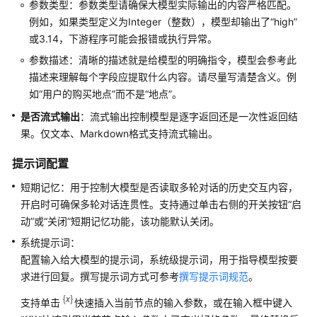
参数类型：参数类型请确保大模型实际输出的内容严格匹配。
管
例如，如果类型定义为Integer（整数），模型却输出了“high”
理
或3.14，下游程序可能会报错或执行异常。
工
参数描述：清晰的描述就是给模型的明确指令，模型会参考此
作
流
描述来理解每个字段应提取什么内容。请尽量写清楚含义。例
如“用户的购买地点”而不是“地点”。
基
是否流式输出
：流式输出控制模型是逐字返回还是一次性返回结
础
果。仅文本、Markdown格式支持流式输出。
节
点
提示词配置
短期记忆：用于控制大模型是否读取多轮对话的历史交互内容，
通
用
开启时可确保多轮对话连贯性。支持通过单击右侧的开关按钮
“启
节
动”
或
“关闭”
短期记忆功能，该功能默认关闭。
点
系统提示词：
配置输入给大模型的提示词，系统级提示词，用于指导模型按要
大
求进行回复。撰写提示词方式可参考
撰写提示词规范
。
模
型
支持单击
快速插入当前节点的输入参数，或在输入框中键入