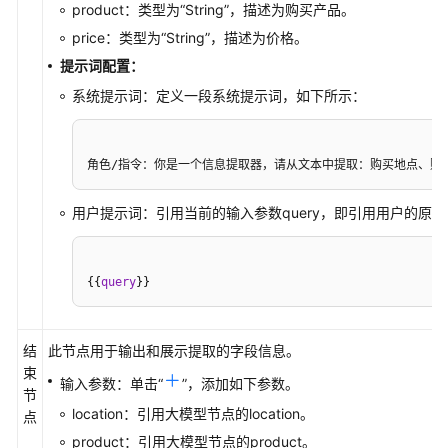
云
product：类型为
“String”
，描述为购买产品。
服
price：类型为
“String”
，描述为价格。
务
提示词配置：
等
系统提示词：定义一段系统提示词，如下所示：
级
协
议
（SLA）
角色/指令：你是一个信息提取器，请从文本中提取：购买地点、购买
白
用户提示词：引用当前的输入参数query，即引用用户的原
皮
书
资
{
{
query
}
}
源
支
结
此节点用于输出和展示提取的字段信息。
持
束
输入参数：单击
“
”
，添加如下参数。
区
节
域
location：引用大模型节点的location。
点
product：引用大模型节点的product。