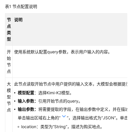
档
表1
节点配置说明
下
载
节
说明
点
类
通
型
用
参
开
使用系统默认配置query参数，表示用户输入的内容。
考
始
节
产
点
品
术
大
此节点读取开始节点中用户提供的输入文本，大模型会根据提示
语
模
模型配置
：选择Kimi-K2模型。
型
输入参数：
引用开始节点的query。
责
节
任
输出参数：
将需要提取的字段，在输出参数中定义，并在描述
点
共
单击输出区域右上角的
“
”
，选择输出格式为“JSON”。单击
“
担
location：类型为
“String”
，描述为购买地点。