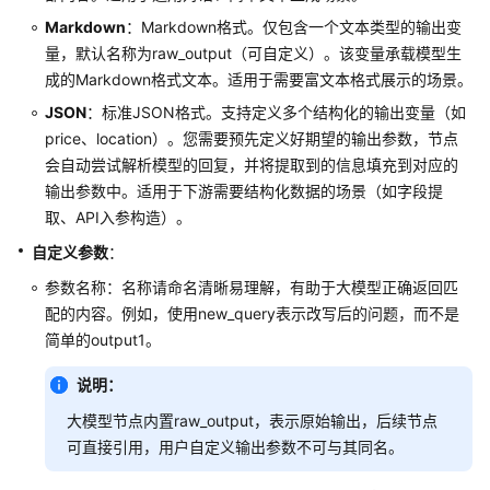
工
Markdown
：Markdown格式。仅包含一个文本类型的输出变
作
量，默认名称为raw_output（可自定义）。该变量承载模型生
流
成的Markdown格式文本。适用于需要富文本格式展示的场景。
搭
JSON
：标准JSON格式。支持定义多个结构化的输出变量（如
建
price、location）。您需要预先定义好期望的输出参数，节点
范
会自动尝试解析模型的回复，并将提取到的信息填充到对应的
式
输出参数中。适用于下游需要结构化数据的场景（如字段提
取、API入参构造）。
搭
建
自定义参数
：
工
参数名称：名称请命名清晰易理解，有助于大模型正确返回匹
作
配的内容。例如，使用new_query表示改写后的问题，而不是
流
简单的output1。
使
说明：
用
工
大模型节点内置raw_output，表示原始输出，后续节点
作
可直接引用，用户自定义输出参数不可与其同名。
流