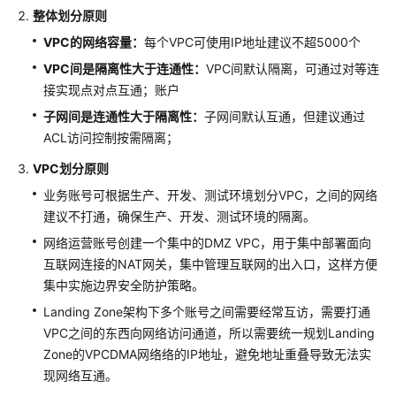
整体划分原则
级
解
VPC的网络容量：
每个VPC可使用IP地址建议不超5000个
决
VPC间是隔离性大于连通性：
VPC间默认隔离，可通过对等连
方
接实现点对点互通；账户
案
子网间是连通性大于隔离性：
子网间默认互通，但建议通过
基
ACL访问控制按需隔离；
于
VPC划分原则
开
源
业务账号可根据生产、开发、测试环境划分VPC，之间的网络
Modsecurity
建议不打通，确保生产、开发、测试环境的隔离。
构
网络运营账号创建一个集中的DMZ VPC，用于集中部署面向
建
互联网连接的NAT网关，集中管理互联网的出入口，这样方便
WAF
集中实施边界安全防护策略。
Landing Zone架构下多个账号之间需要经常互访，需要打通
华
为
VPC之间的东西向网络访问通道，所以需要统一规划Landing
云
Zone的VPCDMA网络络的IP地址，避免地址重叠导致无法实
办
现网络互通。
公