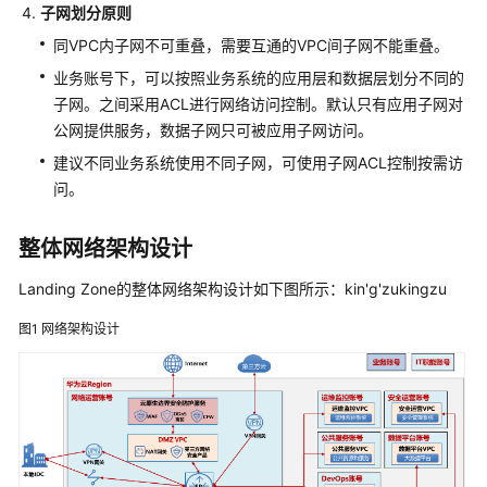
子网划分原则
安
全
同VPC内子网不可重叠，需要互通的VPC间子网不能重叠。
解
业务账号下，可以按照业务系统的应用层和数据层划分不同的
决
子网。之间采用ACL进行网络访问控制。默认只有应用子网对
方
公网提供服务，数据子网只可被应用子网访问。
案
建议不同业务系统使用不同子网，可使用子网ACL控制按需访
等
问。
保
合
整体网络架构设计
规
安
Landing Zone的整体网络架构设计如下图所示：kin'g'zukingzu
全
图1
网络架构设计
解
决
方
案
使
用