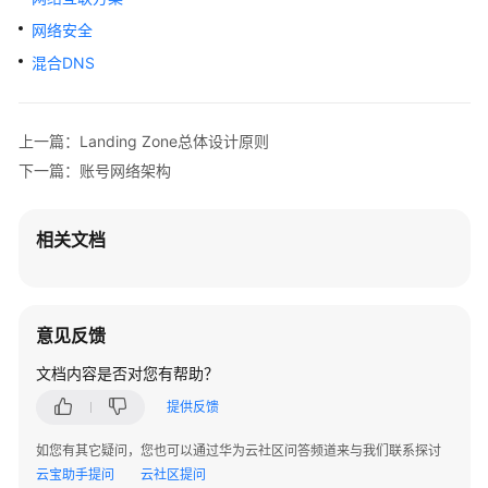
顶
象
网络安全
业
混合DNS
务
安
全
上一篇：Landing Zone总体设计原则
解
下一篇：账号网络架构
决
方
案
相关文档
华
为
云
意见反馈
Landing
Zone
文档内容是否对您有帮助？
解
提供反馈
决
方
如您有其它疑问，您也可以通过华为云社区问答频道来与我们联系探讨
案
云宝助手提问
云社区提问