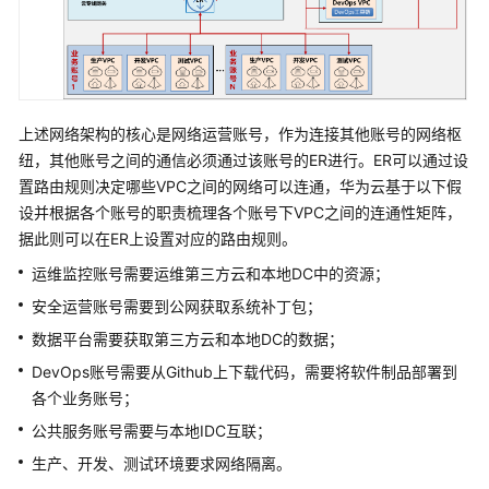
预
签
名
URL
直
传
上述网络架构的核心是网络运营账号，作为连接其他账号的网络枢
OBS
纽，其他账号之间的通信必须通过该账号的ER进行。ER可以通过设
置路由规则决定哪些VPC之间的网络可以连通，华为云基于以下假
中
设并根据各个账号的职责梳理各个账号下VPC之间的连通性矩阵，
云
据此则可以在ER上设置对应的路由规则。
网
运维监控账号需要运维第三方云和本地DC中的资源；
安
AI
安全运营账号需要到公网获取系统补丁包；
防
数据平台需要获取第三方云和本地DC的数据；
护
DevOps账号需要从Github上下载代码，需要将软件制品部署到
者
各个业务账号；
解
决
公共服务账号需要与本地IDC互联；
方
生产、开发、测试环境要求网络隔离。
案