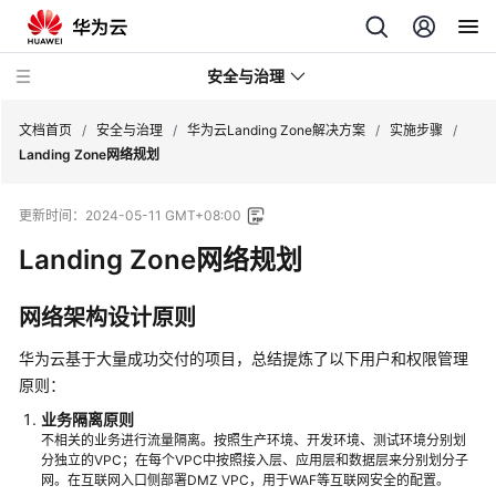
安全与治理
文档首页
/
安全与治理
/
华为云Landing Zone解决方案
/
实施步骤
/
Landing Zone网络规划
Web
更新时间：
2024-05-11 GMT+08:00
网
站
Landing Zone网络规划
基
础
网络架构设计原则
安
全
华为云基于大量成功交付的项目，总结提炼了以下用户和权限管理
防
原则：
护
业务隔离原则
不相关的业务进行流量隔离。按照生产环境、开发环境、测试环境分别划
等
分独立的VPC；在每个VPC中按照接入层、应用层和数据层来分别划分子
保
网。在互联网入口侧部署DMZ VPC，用于WAF等互联网安全的配置。
二