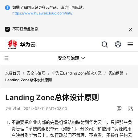
如需了解国际站更多云产品，请访问国际站。
https://www.huaweicloud.com/intl/
不再显示此消息
安全与治理
文档首页
/
安全与治理
/
华为云Landing Zone解决方案
/
实施步骤
/
Landing Zone总体设计原则
Web
Landing Zone总体设计原则
网
站
更新时间：
2024-05-11 GMT+08:00
基
础
不需要把企业内部的完整组织结构映射到华为云上，只把那些负
安
责管理IT系统的组织单元（如部门、分公司）和使用IT资源的用
全
户映射到华为云上。如行政部门不管理、不查看、不操作任何云