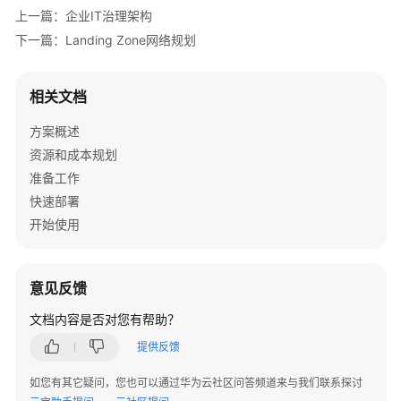
上一篇：企业IT治理架构
华
下一篇：Landing Zone网络规划
为
云
办
相关文档
公
安
方案概述
全
资源和成本规划
解
准备工作
决
快速部署
方
案
开始使用
等
保
意见反馈
合
文档内容是否对您有帮助？
规
安
提供反馈
全
解
如您有其它疑问，您也可以通过华为云社区问答频道来与我们联系探讨
决