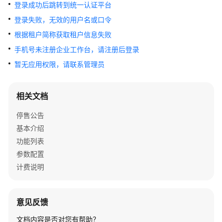
介
登录成功后跳转到统一认证平台
绍
登录失败，无效的用户名或口令
根据租户简称获取租户信息失败
快
速
手机号未注册企业工作台，请注册后登录
入
暂无应用权限，请联系管理员
门
管
相关文档
理
停售公告
端
指
基本介绍
南
功能列表
参数配置
用
计费说明
户
端
指
意见反馈
南
文档内容是否对您有帮助？