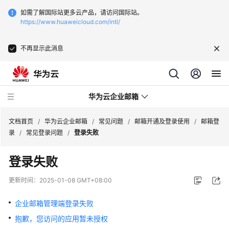
如需了解国际站更多云产品，请访问国际站。
https://www.huaweicloud.com/intl/
不再显示此消息
华为云企业邮箱
文档首页
/
华为云企业邮箱
/
常见问题
/
邮箱开通及登录使用
/
邮箱登
录
/
常见登录问题
/
登录失败
服
登录失败
务
公
更新时间：
2025-01-08 GMT+08:00
告
企业邮箱管理端登录失败
产
抱歉，您访问的应用暂未授权
品