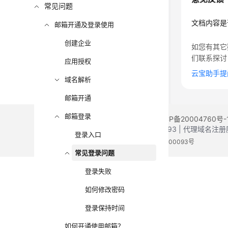
常见问题
文档内容是
邮箱开通及登录使用
创建企业
如您有其它
们联系探讨
应用授权
云宝助手提
域名解析
邮箱开通
邮箱登录
©2026 Huaweicloud.com 版权所有
黔ICP备20004760号-
增值电信业务经营许可证：B1.B2-20200593 | 代理域名
登录入口
电子营业执照
贵公网安备 52990002000093号
常见登录问题
登录失败
如何修改密码
登录保持时间
如何开通使用邮箱？