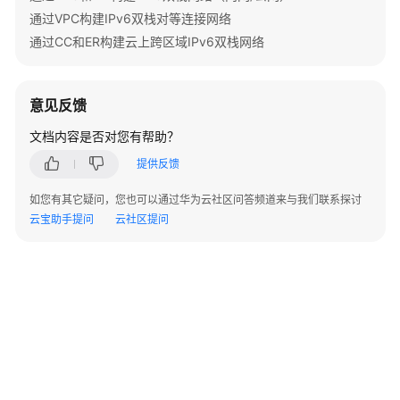
络
通过VPC构建IPv6双栈对等连接网络
服
通过CC和ER构建云上跨区域IPv6双栈网络
务
IPv6
实
意见反馈
施
步
文档内容是否对您有帮助？
骤
提供反馈
通
如您有其它疑问，您也可以通过华为云社区问答频道来与我们联系探讨
过
云宝助手提问
云社区提问
VPC
和
EIP
构
建
IPv6
双
栈
网