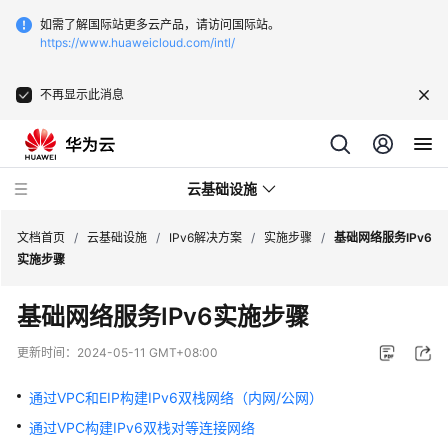
如需了解国际站更多云产品，请访问国际站。
https://www.huaweicloud.com/intl/
不再显示此消息
云基础设施
文档首页
/
云基础设施
/
IPv6解决方案
/
实施步骤
/
基础网络服务IPv6
实施步骤
IPv6
基础网络服务IPv6实施步骤
解
决
更新时间：
2024-05-11 GMT+08:00
方
案
通过VPC和EIP构建IPv6双栈网络（内网/公网）
通过VPC构建IPv6双栈对等连接网络
方