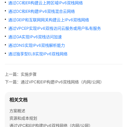
通过CC和ER构建云上跨区域IPv6双栈网络
案
概
通过DC和ER构建IPv6双栈混合云网络
述
通过GEIP和互联网网关构建云上IPv6双栈网络
通过VPCEP实现IPv6双栈访问云服务或用户私有服务
资
源
通过GA实现IPv6双栈访问加速
和
通过DNS实现IPv6双栈解析能力
成
本
通过独享型ELB实现IPv6双栈网络
规
划
上一篇：实施步骤
实
下一篇：通过VPC和EIP构建IPv6双栈网络（内网/公网）
施
步
骤
相关文档
基
方案概述
础
资源和成本规划
网
通过VPC和EIP构建IPv6双栈网络（内网/公网）