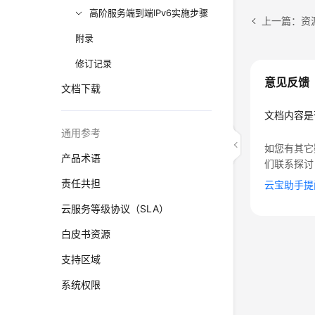
高阶服务端到端IPv6实施步骤
上一篇：资
附录
修订记录
意见反馈
文档下载
文档内容是
通用参考
如您有其它
产品术语
们联系探讨
责任共担
云宝助手提
云服务等级协议（SLA）
白皮书资源
支持区域
系统权限