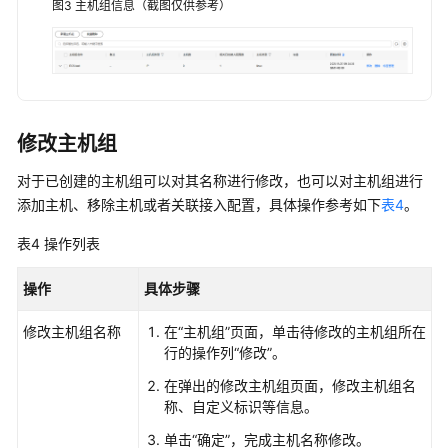
图3
主机组信息（截图仅供参考）
主
机
场
景
管
理
修改主机组
ICAgent
对于已创建的主机组可以对其名称进行修改，也可以对主机组进行
管
添加主机、移除主机或者关联接入配置，具体操作参考如下
表4
。
理
LTS
表4
操作列表
主
机
操作
具体步骤
组
修改主机组名称
在“主机组”页面，单击待修改的主机组所在
云
行的操作列“修改”。
主
在弹出的修改主机组页面，修改主机组名
机
称、自定义标识等信息。
ECS
文
单击“确定”，完成主机名称修改。