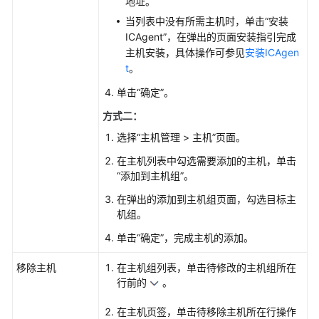
地址。
ServiceStage
当列表中没有所需主机时，单击“安装
云
ICAgent”，在弹出的页面安装指引完成
主
主机安装，具体操作可参见
安装ICAgen
机
t
。
日
单击“确定”。
志
接
方式二：
入
选择“主机管理 > 主机”页面。
LTS
在主机列表中勾选需要添加的主机，单击
“添加到主机组”。
使
用
在弹出的添加到主机组页面，勾选目标主
ICAgent
机组。
插
单击“确定”，完成主机的添加。
件
采
移除主机
在主机组列表，单击待修改的主机组所在
集
行前的
。
容
器
在主机页签，单击待移除主机所在行操作
日