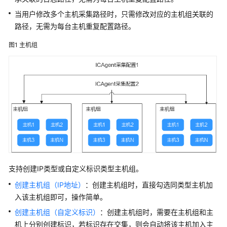
介
绍
当用户修改多个主机采集路径时，只需修改对应的主机组关联的
路径，无需为每台主机重复配置路径。
计
图1
主机组
费
说
明
快
速
入
门
用
户
支持创建IP类型或自定义标识类型主机组。
指
南
创建主机组（IP地址）
：创建主机组时，直接勾选同类型主机加
入该主机组即可，操作简单。
通
创建主机组（自定义标识）
：创建主机组时，需要在主机组和主
过
机上分别创建标识，若标识存在交集，则会自动将该主机加入主