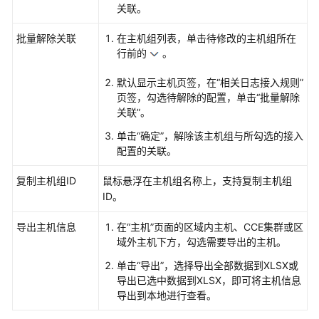
关联。
三
方
批量解除关联
在主机组列表，单击待修改的主机组所在
协
行前的
。
议
接
默认显示主机页签，在“相关日志接入规则”
入
页签，勾选待解除的配置，单击“批量解除
LTS
关联”。
单击“确定”，解除该主机组与所勾选的接入
跨
配置的关联。
IAM
账
复制主机组ID
鼠标悬浮在主机组名称上，支持复制主机组
号
ID。
接
入
导出主机信息
在“主机”页面的区域内主机、CCE集群或区
LTS
域外主机下方，勾选需要导出的主机。
应
单击“导出”，选择导出全部数据到XLSX或
用
导出已选中数据到XLSX，即可将主机信息
与
导出到本地进行查看。
中