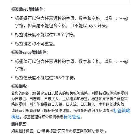
搜
索
标签键key限制条件：
与
标签键可以包含任意语种的字母、数字和空格，以及_.:=+-@
分
字符，但首尾不能包含空格，且不能以_sys_开头。
析
标签键长度不能超过128个字符。
（即
将
标签键名称不可重复。
下
标签值value限制条件：
线
标签值可以包含任意语种的字母、数字和空格，以及_.:=+-@
SQL
字符。
分
析
标签值长度不能超过255个字符。
方
标签策略：
式）
若您的组织已经设定云日志服务的相关标签策略，则需按照标签策略规则
为日志组、日志流、日志接入、主机组添加标签。标签如果不符合标签策
日
略的规则，则可能会导致日志组、日志流、日志接入、主机组创建失败，
志
标签策略
请联系组织管理员了解标签策略详情。标签策略详细介绍请参考
可
概述
标签管理
，标签管理详细介绍请参考
。
视
删除标签：
化
如需删除标签，在“编辑标签”页面单击标签操作列的“删除”。