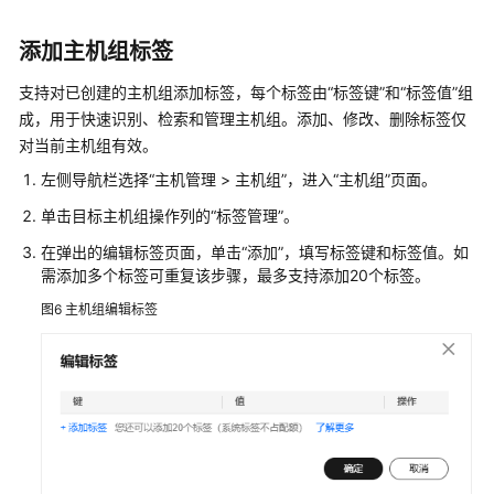
间
件
添加主机组标签
集
成
支持对已创建的主机组添加标签，每个标签由“标签键”和“标签值”组
成，用于快速识别、检索和管理主机组。添加、修改、删除标签仅
日
对当前主机组有效。
志
左侧导航栏选择“主机管理 > 主机组”，进入“主机组”页面。
搜
索
单击目标主机组操作列的“标签管理”。
与
在弹出的编辑标签页面，单击“添加”，填写标签键和标签值。如
分
需添加多个标签可重复该步骤，最多支持添加20个标签。
析
（管
图6
主机组编辑标签
道
符
方
式）
日
志