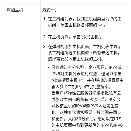
本
日
添加主机
方式一：
志
在主机组列表，找到主机组类型为IP的主
接
机组，单击主机组名称前的
。
入
LTS
在主机页签，单击“添加主机”。
在弹出的添加主机页面，主机列表中显示
裸
该主机组所选主机类型下所有未选主机，
金
选择需要加入该主机组的主机。
属
服
可以通过主机名称、企业项目、IPv4或
务
IPv6对主机列表进行过滤，也可以单击
BMS
“批量搜索主机IP”，并在弹出的搜索框中
文
输入多个主机IP，进行批量搜索。
本
当用户将弹性云服务器切换虚拟私有云
日
或修改主网卡的私有IP地址后，确实会
志
导致该主机的IPV4和IPV6地址发生变
接
化。这种变化通常需要一段时间来同步
入
和更新，大约30分钟后，您可以在LTS
LTS
的主机页面中看到更新后的IPV4和IPV6