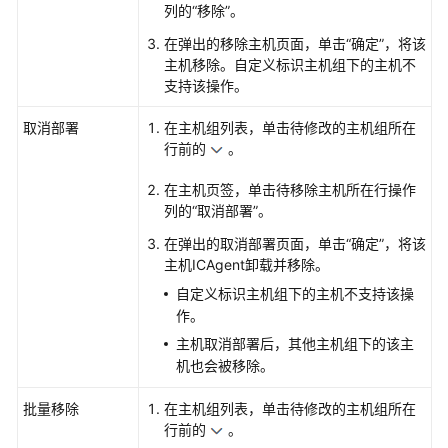
列的“移除”。
志
在弹出的移除主机页面，单击“确定”，将该
主机移除。自定义标识主机组下的主机不
配
支持该操作。
置
ICAgent
取消部署
在主机组列表，单击待修改的主机组所在
结
行前的
。
构
化
在主机页签，单击待移除主机所在行操作
解
列的“取消部署”。
析
在弹出的取消部署页面，单击“确定”，将该
主机ICAgent卸载并移除。
使
用
自定义标识主机组下的主机不支持该操
云
作。
服
主机取消部署后，其他主机组下的该主
务
机也会被移除。
接
入
批量移除
在主机组列表，单击待修改的主机组所在
LTS
行前的
。