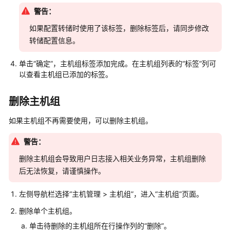
警告：
日
志
如果配置转储时使用了该标签，删除标签后，请同步修改
告
转储配置信息。
警
单击“确定”，主机组标签添加完成。在主机组列表的“标签”列可
日
以查看主机组已添加的标签。
志
转
删除主机组
储
如果主机组不再需要使用，可以删除主机组。
日
志
警告：
加
删除主机组会导致用户日志接入相关业务异常，主机组删除
工
后无法恢复，请谨慎操作。
LTS
左侧导航栏选择“主机管理 > 主机组”，进入“主机组”页面。
配
置
删除单个主机组。
中
单击待删除的主机组所在行操作列的“删除”。
心