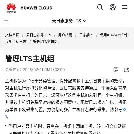
云日志服务 LTS
文档首页
/
云日志服务 LTS
/
用户指南
/
日志接入
/
使用ICAgent插件
采集主机日志
/
管理LTS主机组
最
管理LTS主机组
新
动
更新时间：
2026-02-11 GMT+08:00
态
主机组是为了便于分类管理、提升配置多个主机日志采集的效率，
功
对主机进行虚拟分组的单位。云日志服务支持通过一个接入配置来
能
采集多台主机上的日志，您可以将这些主机加入到同一个主机组，
总
并将该主机组关联至对应的接入配置中，配置日志接入时以主机组
览
为单位下发采集配置，方便您对多台主机日志进行采集。请参考
图
1
。
产
当用户扩容主机时，只需在主机组中添加主机，该主机会自动继
品
承关联的日志路径，无需为每台主机重复配置路径。