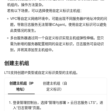
IAM
机组内，操作方法复杂。
授
若有以下场景，可以选择使用自定义标识主机组：
予
使
VPC等自定义网络环境中，可能出现不同服务器IP地址冲突的问
用
题，导致日志服务无法管理ICAgent。使用自定义标识可以避免
LTS
此类情况的发生。
的
多台服务器通过同一个自定义标识实现主机组弹性伸缩。您只
权
需为新增的服务器配置相同的自定义标识，日志服务可自动识
限
别，并将其添加至主机组中。
购
买
创建主机组
LTS
资
LTS支持创建IP类型或自定义标识类型的主机组。
源
包
创建主机组（IP
创建主机组（自
地址）
定义标识）
日
志
登录管理控制台，选择“管理与部署 > 云日志服务 LTS”，进
管
入“日志管理”页面。
理