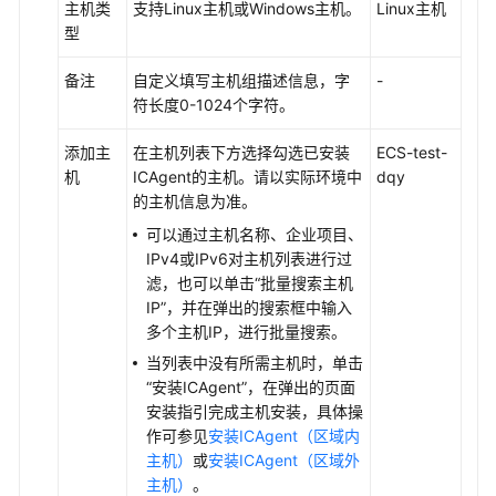
主机类
支持Linux主机或Windows主机。
Linux主机
使
型
用
ICAgent
备注
自定义填写主机组描述信息，字
-
插
符长度0-1024个字符。
件
采
添加主
在主机列表下方选择勾选已安装
ECS-test-
集
机
ICAgent的主机。请以实际环境中
dqy
主
的主机信息为准。
机
可以通过主机名称、企业项目、
日
IPv4或IPv6对主机列表进行过
志
滤，也可以单击“批量搜索主机
IP”，并在弹出的搜索框中输入
ICAgent
多个主机IP，进行批量搜索。
采
当列表中没有所需主机时，单击
集
“安装ICAgent”，在弹出的页面
主
安装指引完成主机安装，具体操
机
作可参见
安装ICAgent（区域内
场
主机）
或
安装ICAgent（区域外
景
主机）
。
日