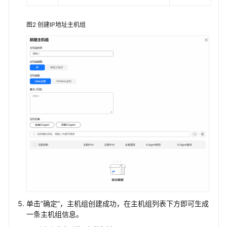
志
概
图2
创建IP地址主机组
述
安
装
ICAgent（区
域
内
主
机）
安
装
ICAgent（区
域
外
主
单击“确定”，主机组创建成功，在主机组列表下方即可生成
机）
一条主机组信息。