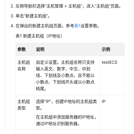
左侧导航栏选择“主机管理 > 主机组”，进入“主机组”页面。
日
单击“新建主机组”。
志
在弹出的新建主机组页面，参考
表1
设置参数。
接
入
表1
新建主机组（IP地址）
日
参数
说明
示例
志
接
主机组
自定义设置。主机组名称只支持
testECS
入
名称
输入英文、数字、中文、中划
概
线、下划线及小数点，且不能以
述
小数点、下划线开头或以小数点
结尾。
接
入
主机组
选择“IP”，创建IP地址的主机组类
IP
中
类型
型。
心
在主机组中添加服务器的IP地址，
总
通过IP地址识别服务器。
览