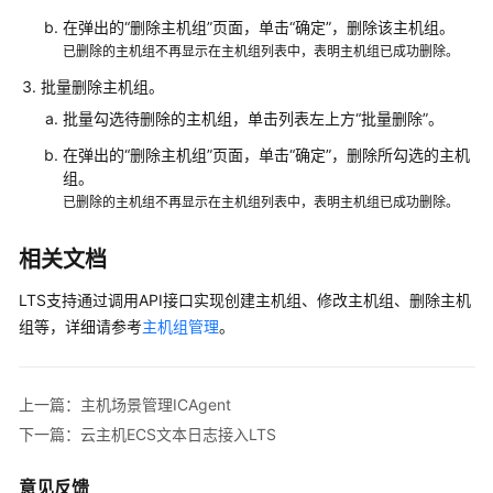
管
在弹出的“删除主机组”页面，单击“确定”，删除该主机组。
理
已删除的主机组不再显示在主机组列表中，表明主机组已成功删除。
批量删除主机组。
查
批量勾选待删除的主机组，单击列表左上方“批量删除”。
看
LTS
在弹出的“删除主机组”页面，单击“确定”，删除所勾选的主机
审
组。
计
已删除的主机组不再显示在主机组列表中，表明主机组已成功删除。
事
件
相关文档
最
LTS支持通过调用API接口实现创建主机组、修改主机组、删除主机
佳
组等，详细请参考
主机组管理
。
实
践
上一篇：主机场景管理ICAgent
开
下一篇：云主机ECS文本日志接入LTS
发
指
意见反馈
南