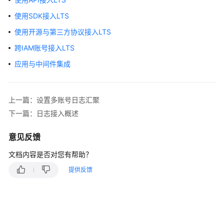
介
绍
使用SDK接入LTS
使用开源与第三方协议接入LTS
计
费
跨IAM账号接入LTS
说
应用与中间件集成
明
快
上一篇：设置多账号日志汇聚
速
入
下一篇：日志接入概述
门
意见反馈
用
文档内容是否对您有帮助？
户
指
提供反馈
南
通
过