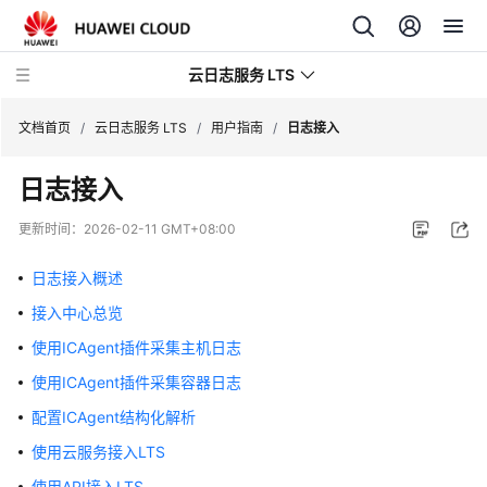
云日志服务 LTS
文档首页
/
云日志服务 LTS
/
用户指南
/
日志接入
日志接入
最
新
更新时间：
2026-02-11 GMT+08:00
动
态
日志接入概述
接入中心总览
功
能
使用ICAgent插件采集主机日志
总
使用ICAgent插件采集容器日志
览
配置ICAgent结构化解析
产
使用云服务接入LTS
品
使用API接入LTS