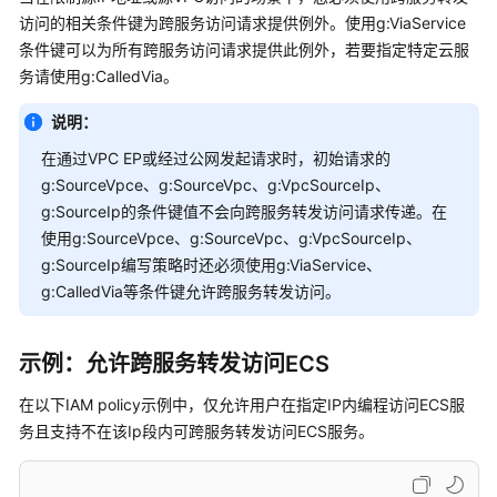
概
访问的相关条件键为跨服务访问请求提供例外。使用g:ViaService
念
条件键可以为所有跨服务访问请求提供此例外，若要指定特定云服
务请使用g:CalledVia。
身
份
说明：
策
略
在通过VPC EP或经过公网发起请求时，初始请求的
语
g:SourceVpce、g:SourceVpc、g:VpcSourceIp、
法
g:SourceIp的条件键值不会向跨服务转发访问请求传递。在
使用g:SourceVpce、g:SourceVpc、g:VpcSourceIp、
使
g:SourceIp编写策略时还必须使用g:ViaService、
用
g:CalledVia等条件键允许跨服务转发访问。
标
签
控
示例：允许跨服务转发访问ECS
制
对
在以下IAM policy示例中，仅允许用户在指定IP内编程访问ECS服
华
务且支持不在该Ip段内可跨服务转发访问ECS服务。
为
云