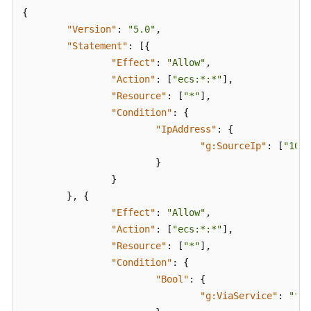
资
{
源
"Version"
:
"5.0"
,
的
"Statement"
:
[
{
访
"Effect"
:
"Allow"
,
问
"Action"
:
[
"ecs:*:*"
]
,
使
"Resource"
:
[
"*"
]
,
用
"Condition"
:
{
标
"IpAddress"
:
{
签
"g:SourceIp"
:
[
"103.
控
}
制
}
对
}
,
{
IAM
"Effect"
:
"Allow"
,
用
"Action"
:
[
"ecs:*:*"
]
,
户
"Resource"
:
[
"*"
]
,
和
"Condition"
:
{
信
任
"Bool"
:
{
委
"g:ViaService"
:
"tru
托