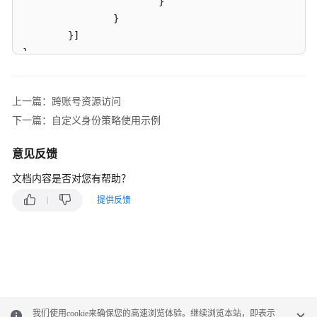
}
的
}
访
}
]
问
}
跨
账
上一篇：跨账号资源访问
号
下一篇：自定义身份策略使用示例
资
源
意见反馈
访
问
文档内容是否对您有帮助？
提供反馈
跨
服
务
转
发
访
问
我们使用cookie来确保您的高速浏览体验。继续浏览本站，即表示