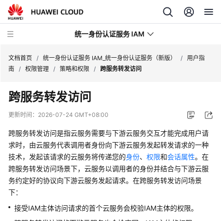
统一身份认证服务 IAM
文档首页
/
统一身份认证服务 IAM_统一身份认证服务（新版）
/
用户指
南
/
权限管理
/
策略和权限
/
跨服务转发访问
跨服务转发访问
最
更新时间：
2026-07-24 GMT+08:00
新
跨服务转发访问是指云服务需要与下游云服务交互才能完成用户请
动
求时，由云服务代表调用者身份向下游云服务发起转发请求的一种
态
技术，发起该请求的云服务将传递您的
身份
、
权限
和
会话属性
。在
跨服务转发访问场景下，云服务以调用者的身份并结合与下游云服
产
务约定好的协议向下游云服务发起请求。在跨服务转发访问场景
品
介
下：
绍
接受IAM主体访问请求的首个云服务会校验IAM主体的权限。