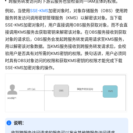
跨服务转发访问的下游云服务也会检查同一IAM主体的权限。
快
速
例如，当使用
SSE-KMS
加密对象时，对象存储服务（OBS）使用跨
入
服务转发访问调用密钥管理服务（KMS）以解密该对象。当下载
门
SSE-KMS加密对象时，用户直接调用OBS服务获取对象，而不会直
接调用KMS服务去获取密钥来解密该对象。在OBS服务接收到获取
用
对象的请求后，OBS服务会发起跨服务转发调用请求至KMS服务，
户
用以解密该对象数据。当KMS服务接收到跨服务转发请求后，会校
指
验用户是否具有对所需的KMS密钥的权限。换句话讲，用户必须同
南
时具有OBS对象访问的权限和获取KMS密钥的权限才能完成下载
SSE-KMS加密对象的操作。
使
用
前
必
读
登
录
华
说明：
为
收到跨服务访问请求的服务可以发出其他跨服务访问请求，