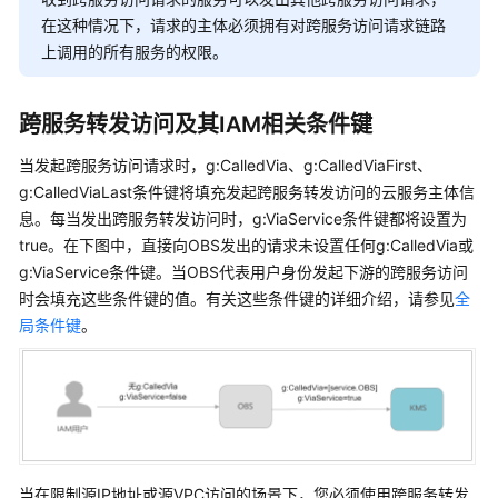
云
在这种情况下，请求的主体必须拥有对跨服务访问请求链路
上调用的所有服务的权限。
身
份
跨服务转发访问及其IAM相关条件键
权
限
当发起跨服务访问请求时，g:CalledVia、g:CalledViaFirst、
管
g:CalledViaLast条件键将填充发起跨服务转发访问的云服务主体信
理
息。每当发出跨服务转发访问时，g:ViaService条件键都将设置为
true。在下图中，直接向OBS发出的请求未设置任何g:CalledVia或
策
g:ViaService条件键。当OBS代表用户身份发起下游的跨服务访问
略
时会填充这些条件键的值。有关这些条件键的详细介绍，请参见
全
和
局条件键
。
权
限
权
限
基
本
当在限制源IP地址或源VPC访问的场景下，您必须使用跨服务转发