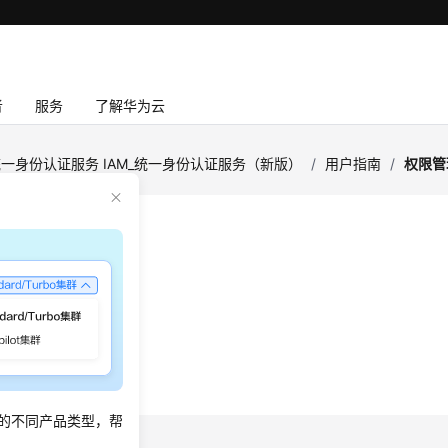
者
服务
了解华为云
一身份认证服务 IAM_统一身份认证服务（新版）
/
用户指南
/
权限管
管理
权限
份策略
M资源所需的权限
的不同产品类型，帮
递会话标签