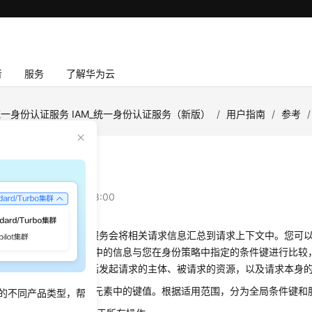
者
服务
了解华为云
一身份认证服务 IAM_统一身份认证服务（新版）
/
用户指南
/
参考
/
条件键
：
2026-07-24 GMT+08:00
云服务发起请求时，云服务会将相关请求信息汇总到请求上下文中。您可以
tion元素中，将请求上下文中的信息与您在身份策略中指定的条件键进行比
息来源于多个方面，包括发起请求的主体、被请求的资源，以及请求本身
策略语句的Condition元素中的键值。根据适用范围，分为全局条件键
的不同产品类型，帮