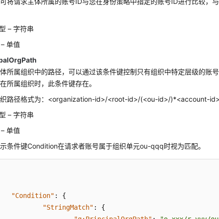
可将请求主体所属的账号ID与您在身份策略中指定的账号ID进行比较，与g:D
型 – 字符串
– 单值
ipalOrgPath
体所属组织中的路径，可以通过该条件键控制只有组织中特定层级的账号才
存在所属组织时，此条件键存在。
径格式为：<organization-id>/<root-id>/(<ou-id>/)*<account-id
型 – 字符串
– 单值
示条件键Condition在请求者账号属于组织单元ou-qqq时视为匹配。
"Condition"
:
{
"StringMatch"
:
{