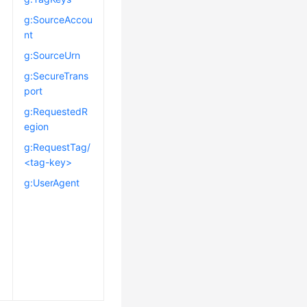
g:SourceAccou
g
nt
g:SourceUrn
g:SecureTrans
port
g:RequestedR
egion
g:RequestTag/
<tag-key>
g:UserAgent