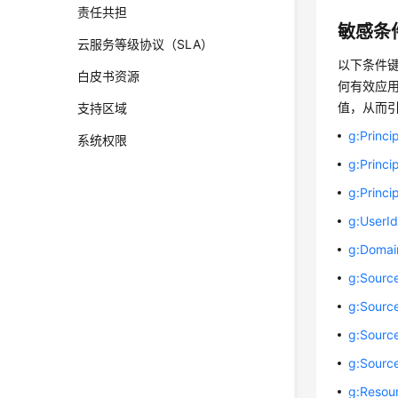
责任共担
敏感条
云服务等级协议（SLA）
以下条件
白皮书资源
何有效应
值，从而
支持区域
g:Princi
系统权限
g:Princi
g:Princ
g:UserI
g:Domai
g:Sourc
g:Sourc
g:Sourc
g:Sourc
g:Resou