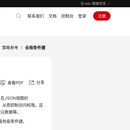
Intl-简体中文
联系我们
文档
控制台
登录
注册
策略参考
/
全局条件键
分享
查看PDF
在JSON视图的
较，从而控制访问权限。这
的元数据等。
和服务级条件键。