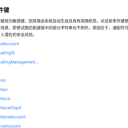
件键
键被视为敏感键，因其值由系统自动生成且具有高随机性。对这些条件键
用场景，即使试图匹配键值中的部分字符串也不例外。原因在于，通配符
引入潜在的安全风险。
palAccount
palOrgID
ipalOrgManagement...
d
nId
eVpc
eVpce
eVpceOrgId
eVpceAccount
rceAccount