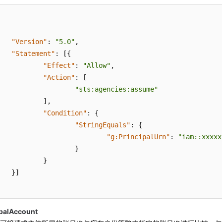
"Version"
:
"5.0"
,
"Statement"
:
[
{
"Effect"
:
"Allow"
,
"Action"
:
[
"sts:agencies:assume"
]
,
"Condition"
:
{
"StringEquals"
:
{
"g:PrincipalUrn"
:
"iam::xxxxx
}
}
}
]
ipalAccount