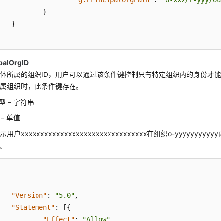
"g:PrincipalOrgPath"
:
"o-xxx/r-yyy/ou
}
}
ipalOrgID
体所属的组织ID，用户可以通过该条件键控制只有特定组织内的身份才能
所属组织时，此条件键存在。
型 – 字符串
– 单值
用户xxxxxxxxxxxxxxxxxxxxxxxxxxxxxxxx在组织o-yyyyyyyy
托。
"Version"
:
"5.0"
,
"Statement"
:
[
{
"Effect"
:
"Allow"
,