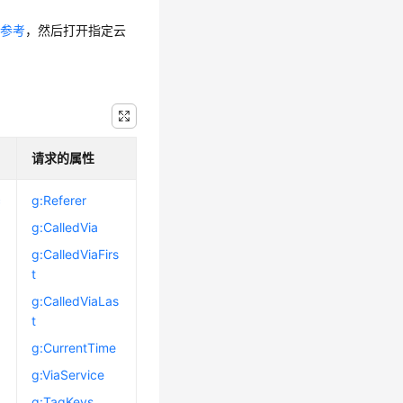
权参考
，然后打开指定云
请求的属性
c
g:Referer
g:CalledVia
g
g:CalledViaFirs
t
g
g:CalledViaLas
t
g
g:CurrentTime
g:ViaService
g:TagKeys