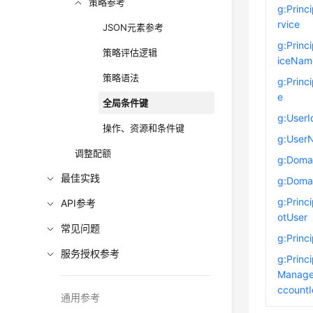
策略参考
g:Princ
rvice
JSON元素参考
g:Princ
策略评估逻辑
iceNam
策略语法
g:Princ
e
全局条件键
g:UserI
操作、资源和条件键
g:User
调整配额
g:Doma
最佳实践
g:Doma
g:Princ
API参考
otUser
常见问题
g:Princi
服务授权参考
g:Princ
Manag
ccountI
通用参考