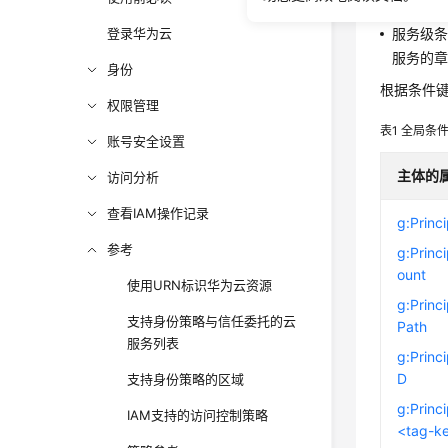
全局级条
登录华为云
服务级
服务的章
身份
根据条件
权限管理
表1
全局条
账号安全设置
主体的
访问分析
查看IAM操作记录
g:Princ
参考
g:Princ
ount
使用URN标识华为云资源
g:Princ
支持身份策略与信任委托的云
Path
服务列表
g:Princ
D
支持身份策略的区域
g:Princ
IAM支持的访问控制策略
<tag-k