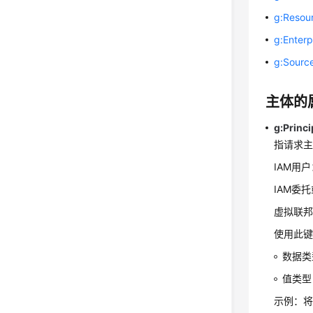
g:Resou
g:Enterp
g:Sourc
主体的
g:Princ
指请求主体
IAM用户：i
IAM委托或
虚拟联邦用户：
使用此键
数据类
值类型 
示例：将