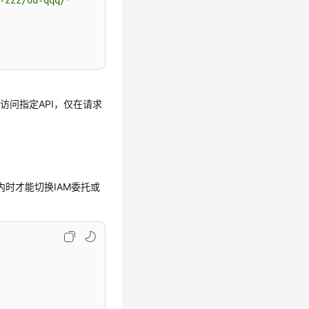
-zzz/ou-qqq/*"
访问指定API，仅在请求
yyy内时才能切换IAM委托或