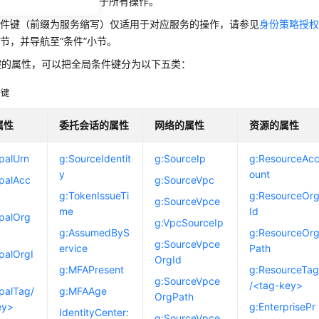
件键（前缀为g:）适用于所有操作。
条件键（前缀为服务缩写）仅适用于对应服务的操作，请参见
身份策略授
节，并导航至“条件”小节。
键的属性，可以把全局条件键分为以下五类：
件键
属性
委托会话的属性
网络的属性
资源的属性
ipalUrn
g:SourceIdentit
g:SourceIp
g:ResourceAc
y
ount
ipalAcc
g:SourceVpc
g:TokenIssueTi
g:ResourceOr
g:SourceVpce
me
Id
ipalOrg
g:VpcSourceIp
g:AssumedByS
g:ResourceOr
g:SourceVpce
ervice
Path
ipalOrgI
OrgId
g:MFAPresent
g:ResourceTa
g:SourceVpce
/<tag-key>
ipalTag/
g:MFAAge
OrgPath
ey>
g:EnterprisePr
IdentityCenter:
g:SourceVpce