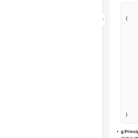
{
}
g:Princ