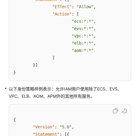
自
"Effect"
:
"Allow"
,
定
"Action"
:
[
义
"ecs:*:*"
,
身
"evs:*:*"
,
份
"vpc:*:*"
,
策
"elb:*:*"
,
略
"aom:*:*"
使
]
用
}
]
示
例
}
管
以下身份策略样例表示：允许IAM用户使用除了ECS、EVS、
理
VPC、ELB、AOM、APM外的其他所有服务。
身
份
策
略
{
"Version"
:
"5.0"
,
访
"Statement"
:
[
{