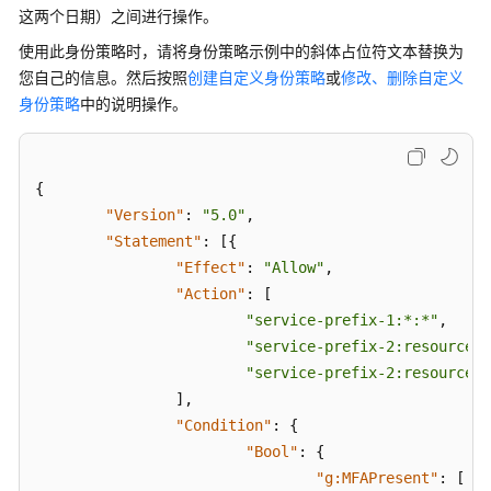
通
这两个日期）之间进行操作。
用
使用此身份策略时，请将身份策略示例中的斜体占位符文本替换为
参
考
您自己的信息。然后按照
创建自定义身份策略
或
修改、删除自定义
身份策略
中的说明操作。
责
任
共
{
担
"Version"
:
"5.0"
,
"Statement"
:
[
{
云
"Effect"
:
"Allow"
,
服
"Action"
:
[
务
"service-prefix-1:*:*"
,
等
级
"service-prefix-2:resource-n
协
"service-prefix-2:resource-n
议
]
,
（SLA）
"Condition"
:
{
"Bool"
:
{
白
"g:MFAPresent"
:
[