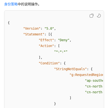
身份策略
中的说明操作。
{
"Version"
:
"5.0"
,
"Statement"
:
[
{
"Effect"
:
"Deny"
,
"Action"
:
[
"*:*:*"
]
,
"Condition"
:
{
"StringNotEquals"
:
{
"g:RequestedRegion"
:
"ap-southeas
"cn-north-1"
"cn-north-4"
]
}