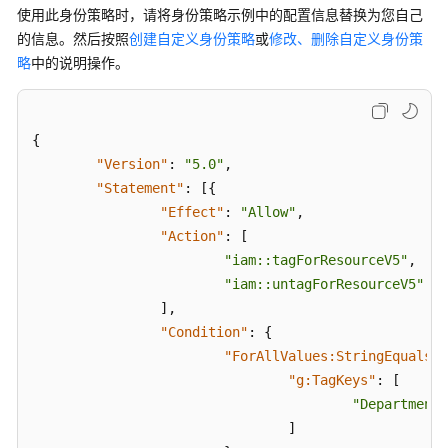
使用此身份策略时，请将身份策略示例中的配置信息替换为您自己
"iam::listTagsForRes
的信息。然后按照
创建自定义身份策略
或
修改、删除自定义身份策
]
略
中的说明操作。
}
]
}
{
"Version"
:
"5.0"
,
"Statement"
:
[
{
"Effect"
:
"Allow"
,
"Action"
:
[
"iam::tagForResourceV5"
,
"iam::untagForResourceV5"
]
,
"Condition"
:
{
"ForAllValues:StringEquals"
:
"g:TagKeys"
:
[
"Department"
]