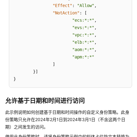
问
"Effect"
:
"Allow"
,
IAM
"NotAction"
:
[
资
"ecs:*:*"
,
源
"evs:*:*"
,
所
"vpc:*:*"
,
需
"elb:*:*"
,
的
"aom:*:*"
,
权
"apm:*:*"
限
]
}
]
账
号
}
安
全
设
允许基于日期和时间进行访问
置
此示例说明如何创建基于日期和时间操作的自定义身份策略。此身
份策略只允许在2024年2月1日到2024年3月1日（不含这两个日
访
问
期）之间发生的访问。
分
使用此身份策略时，请将身份策略示例中的斜体占位符文本替换为