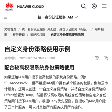
统一身份认证服务 IAM
文档首页
/
统一身份认证服务 IAM_统一身份认证服务（新版）
/
用户指
南
/
权限管理
/
策略和权限
/
自定义身份策略使用示例
自定义身份策略使用示例
最
更新时间：
2026-07-24 GMT+08:00
新
配合较高权限系统身份策略使用
动
态
如果您给IAM用户授予较高权限的系统身份策略，例如
“FullAccessV5”，但不希望IAM用户拥有某个服务的权限，例如云审
产
计服务。您可以创建一个自定义身份策略，并将自定义身份策略的
品
Effect设置为Deny，然后将较高权限的系统身份策略和自定义身份
介
策略同时授予IAM用户，根据Deny优先原则，则授权的IAM用户除
绍
了云审计服务，可以对其他所有服务执行所有操作。