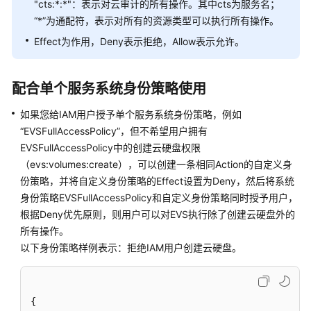
"cts:*:*"：表示对云审计的所有操作。其中cts为服务名；
云
“*”为通配符，表示对所有的资源类型可以执行所有操作。
身
Effect为作用，Deny表示拒绝，Allow表示允许。
份
权
配合单个服务系统身份策略使用
限
如果您给IAM用户授予单个服务系统身份策略，例如
管
理
“EVSFullAccessPolicy”，但不希望用户拥有
EVSFullAccessPolicy中的创建云硬盘权限
策
（evs:volumes:create），可以创建一条相同Action的自定义身
略
份策略，并将自定义身份策略的Effect设置为Deny，然后将系统
和
身份策略EVSFullAccessPolicy和自定义身份策略同时授予用户，
权
根据Deny优先原则，则用户可以对EVS执行除了创建云硬盘外的
限
所有操作。
以下身份策略样例表示：拒绝IAM用户创建云硬盘。
权
限
基
本
{