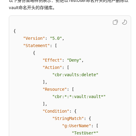
以下身份策略样例表示：拒绝以TestUser命名开头的用户删除以
资
vault命名开头的存储库。
源
的
访
问
{
"Version"
:
"5.0"
,
使
"Statement"
:
[
用
{
标
"Effect"
:
"Deny"
,
签
"Action"
:
[
控
"cbr:vaults:delete"
制
对
]
,
IAM
"Resource"
:
[
用
"cbr:*:*:vault:vault*"
户
]
,
和
"Condition"
:
{
信
"StringMatch"
:
{
任
"g:UserName"
:
[
委
"TestUser*"
托