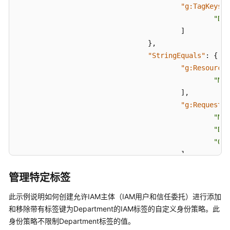
"g:TagKeys"
:
"Dep
]
}
,
"StringEquals"
:
{
"g:ResourceT
"Man
]
,
"g:RequestTa
"Mar
"Dev
"Qua
]
}
管理特定标签
}
}
,
此示例说明如何创建允许IAM主体（IAM用户和信任委托）进行添加
{
和移除带有标签键为Department的IAM标签的自定义身份策略。此
"Effect"
:
"Allow"
,
身份策略不限制Department标签的值。
"Action"
:
[