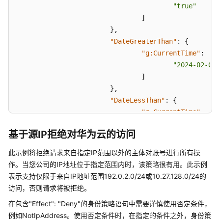
皮
"true"
书
]
资
}
,
源
"DateGreaterThan"
:
{
"g:CurrentTime"
:
[
支
"2024-02-01T
持
]
区
域
}
,
"DateLessThan"
:
{
系
"g:CurrentTime"
:
[
统
"2024-03-01T
权
基于源IP拒绝对华为云的访问
]
限
}
此示例将拒绝请求来自指定IP范围以外的主体对账号进行所有操
}
作。当您公司的IP地址位于指定范围内时，该策略很有用。此示例
}
]
表示支持仅限于来自IP地址范围192.0.2.0/24或10.27.128.0/24的
}
访问，否则请求将被拒绝。
在包含"Effect": "Deny"的身份策略语句中需要谨慎使用否定条件，
例如NotIpAddress。使用否定条件时，在指定的条件之外，身份策