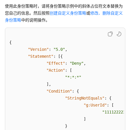
使用此身份策略时，请将身份策略示例中的斜体占位符文本替换为
您自己的信息。然后按照
创建自定义身份策略
或
修改、删除自定义
身份策略
中的说明操作。
{
"Version"
:
"5.0"
,
"Statement"
:
[
{
"Effect"
:
"Deny"
,
"Action"
:
[
"*:*:*"
]
,
"Condition"
:
{
"StringNotEquals"
:
{
"g:UserId"
:
[
"11112222333
]
}