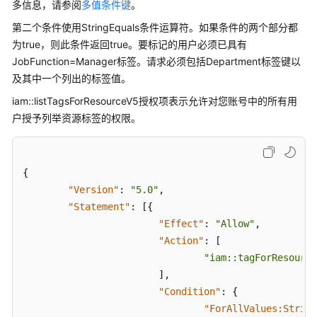
多信息，请参阅
多值条件键
。
第二个条件使用StringEquals条件运算符。如果条件的两个部分都
为true，则此条件返回true。要标记的用户必须已具有
JobFunction=Manager标签。请求必须包括Department标签键以
及其中一个列出的标签值。
iam::listTagsForResourceV5授权项表示允许对您账号中的所有用
户授予列举资源标签的权限。
{
"Version"
:
"5.0"
,
"Statement"
:
[
{
"Effect"
:
"Allow"
,
"Action"
:
[
"iam::tagForResource
]
,
"Condition"
:
{
"ForAllValues:String