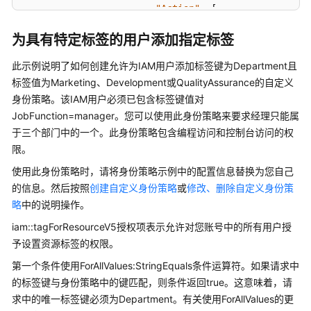
"Action"
:
[
"STS:*:*"
为具有特定标签的用户添加指定标签
]
}
,
此示例说明了如何创建允许为IAM用户添加标签键为Department且
{
标签值为Marketing、Development或QualityAssurance的自定义
"Effect"
:
"Deny"
,
身份策略。该IAM用户必须已包含标签键值对
"Action"
:
[
JobFunction=manager。您可以使用此身份策略来要求经理只能属
"ecs:*:*"
于三个部门中的一个。此身份策略包含编程访问和控制台访问的权
]
,
限。
"Resource"
:
[
使用此身份策略时，请将身份策略示例中的配置信息替换为您自己
"ecs:*:*:capacityRes
的信息。然后按照
创建自定义身份策略
或
修改、删除自定义身份策
]
略
中的说明操作。
}
]
iam::tagForResourceV5授权项表示允许对您账号中的所有用户授
}
予设置资源标签的权限。
第一个条件使用ForAllValues:StringEquals条件运算符。如果请求中
的标签键与身份策略中的键匹配，则条件返回true。这意味着，请
求中的唯一标签键必须为Department。有关使用ForAllValues的更