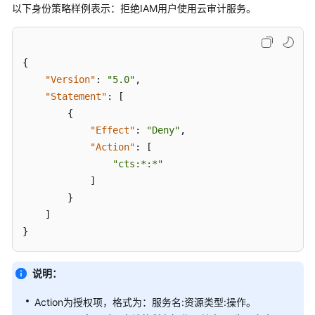
快
以下身份策略样例表示：拒绝IAM用户使用云审计服务。
速
入
门
{
"Version"
:
"5.0"
,
用
"Statement"
:
[
户
{
指
"Effect"
:
"Deny"
,
南
"Action"
:
[
使
"cts:*:*"
用
]
前
}
必
]
读
}
登
说明：
录
华
Action为授权项，格式为：服务名:资源类型:操作。
为