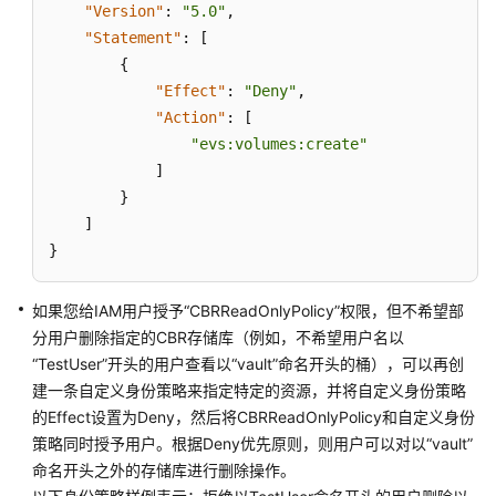
概
"Version"
:
"5.0"
,
念
"Statement"
:
[
{
身
"Effect"
:
"Deny"
,
份
"Action"
:
[
策
"evs:volumes:create"
略
]
语
}
法
]
}
使
用
标
如果您给IAM用户授予“CBRReadOnlyPolicy”权限，但不希望部
签
分用户删除指定的CBR存储库（例如，不希望用户名以
控
“TestUser”开头的用户查看以“vault”命名开头的桶），可以再创
制
建一条自定义身份策略来指定特定的资源，并将自定义身份策略
对
的Effect设置为Deny，然后将CBRReadOnlyPolicy和自定义身份
华
策略同时授予用户。根据Deny优先原则，则用户可以对以“vault”
为
命名开头之外的存储库进行删除操作。
云