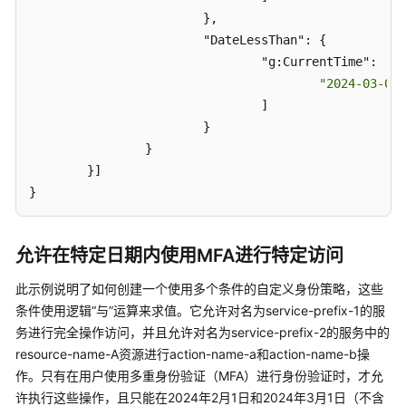
实
			},

践
			"DateLessThan": {

				"g
:Current
Time": [

API
"2024-03-01T
参
				]

考
			}

		}

常
	}]

见
问
}
题
允许在特定日期内使用MFA进行特定访问
服
务
此示例说明了如何创建一个使用多个条件的自定义身份策略，这些
授
条件使用逻辑“与”运算来求值。它允许对名为service-prefix-1的服
权
务进行完全操作访问，并且允许对名为service-prefix-2的服务中的
参
考
resource-name-A资源进行action-name-a和action-name-b操
作。只有在用户使用多重身份验证（MFA）进行身份验证时，才允
许执行这些操作，且只能在2024年2月1日和2024年3月1日（不含