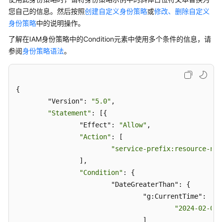
析
您自己的信息。然后按照
创建自定义身份策略
或
修改、删除自定义
身份策略
中的说明操作。
查
看
了解在IAM身份策略中的Condition元素中使用多个条件的信息，请
IAM
参阅
身份策略语法
。
操
作
记
{

录
	"Version": 
"5.0"
,

"Statement"
: [{

参
		"Effect": 
"Allow"
,

考
"Action"
: [

"service-prefix:resource-nam
调
整
		],

配
"Condition"
: {

额
			"DateGreaterThan": {

				"g
:Current
Time": [

最
"2024-02-01T
佳
				]
