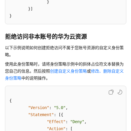
}
}
]
}
拒绝访问非本账号的华为云资源
以下示例说明如何创建拒绝访问不属于您账号资源的自定义身份策
略。
使用此身份策略时，请将身份策略示例中的斜体占位符文本替换为
您自己的信息。然后按照
创建自定义身份策略
或
修改、删除自定义
身份策略
中的说明操作。
{
"Version"
:
"5.0"
,
"Statement"
:
[
{
"Effect"
:
"Deny"
,
"Action"
:
[