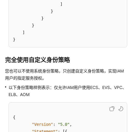
]
的
}
访
}
问
}
跨
]
账
}
号
资
源
完全使用自定义身份策略
访
您也可以不使用系统身份策略，只创建自定义身份策略，实现IAM
问
用户的指定服务授权。
跨
以下身份策略样例表示：仅允许IAM用户使用ECS、EVS、VPC、
服
ELB、AOM
务
转
发
访
{
问
"Version"
:
"5.0"
,
"Statement"
:
[
{