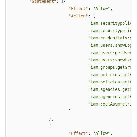
"Statement"
:
[
{
"Effect"
:
"Allow"
,
"Action"
:
[
"iam:securitypolicie
"iam:securitypolicie
"iam:credentials:sho
"iam:users:showLogin
"iam:users:getUserV5
"iam:users:showUserL
"iam:groups:getGroup
"iam:policies:getV5"
"iam:policies:getVer
"iam:agencies:getSer
"iam:agencies:getV5"
"iam::getAsymmetricS
]
}
,
{
"Effect"
:
"Allow"
,