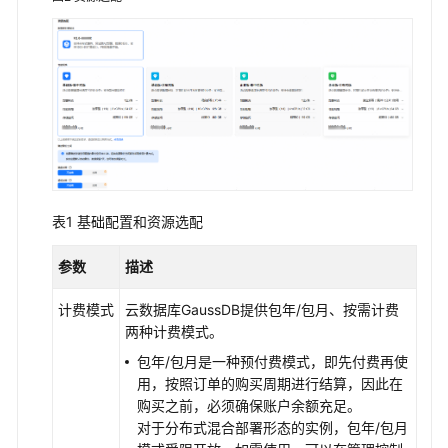
连
接
GaussDB
实
例
数
据
库
迁
表1
基础配置和资源选配
移
参数
描述
使
计费模式
云数据库GaussDB提供包年/包月、按需计费
用
两种计费模式。
数
据
包年/包月是一种预付费模式，即先付费再使
库
用，按照订单的购买周期进行结算，因此在
购买之前，必须确保账户余额充足。
实
对于分布式混合部署形态的实例，包年/包月
例