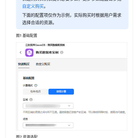
建
自定义购买
。
议
下面的配置项仅作为示例，实际购买时根据用户需求
通
选择合适的资源。
过
IAM
图1
基础配置
授
予
使
用
GaussDB
的
权
限
购
买
GaussDB
实
例
图2
资源选配