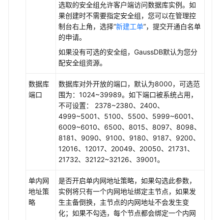
选取的安全组允许客户端访问数据库实例。如
果创建时不需要指定安全组，您可以在管理控
制台右上角，选择“
新建工单
”，提交开通白名单
的申请。
如果没有可选的安全组，
GaussDB
默认为您分
配安全组资源。
数据库
数据库对外开放的端口，默认为8000，可选范
端口
围为：1024~39989。如下端口被系统占用，
不可设置： 2378~2380、2400、
4999~5001、5100、5500、5999~6001、
6009~6010、6500、8015、8097、8098、
8181、9090、9100、9180、9187、9200、
12016、12017、20049、20050、21731、
21732、32122~32126、39001。
单内网
是否开启单内网地址策略，如果勾选此参数，
地址策
实例将只有一个内网地址绑定主节点，如果发
略
生主备倒换，主节点的内网地址不会发生变
化；如果不勾选，每个节点都会绑定一个内网