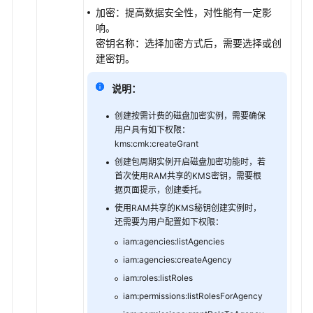
加密：提高数据安全性，对性能有一定影
调
响。
优
密钥名称：选择加密方式后，需要选择或创
指
建密钥。
南
说明：
参
创建按需计费的磁盘加密实例，需要确保
考
用户具有如下权限：
kms:cmk:createGrant
最
创建包周期实例开启磁盘加密功能时，若
佳
首次使用RAM共享的KMS密钥，需要根
实
据页面提示，创建委托。
践
使用RAM共享的KMS秘钥创建实例时，
还需要为用户配置如下权限：
性
iam:agencies:listAgencies
能
iam:agencies:createAgency
白
皮
iam:roles:listRoles
书
iam:permissions:listRolesForAgency