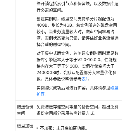
些开销包括索引节点和保留块，以及数据库运
务
行必需的空间。
管
理
创建实例时，磁盘空间支持单分片起配值为
40GB，步长为4GB。若实例所选的磁盘空间
GaussDB
较小，当业务流量较大时，磁盘空间容易占
标
满，实例状态变为只读，请评估好业务流量选
签
择合适的磁盘空间。
管
对于集中式版实例，若创建实例时同时满足数
理
据库引擎版本大于等于V2.0-10.0.0、性能规
格内存大于等于512GB、实例存储空间大于
GaussDB
24000GB时，会默认配置部分大容量优化参
事
数。具体参数说明请参考
表1
。
件
实例购买成功后可进行扩容，具体请参见
磁盘
管
扩容
。
理
赠送备份
免费赠送存储空间等量的备份空间，超出免费
开
空间
备份空间部分采用按需计费方式。
发
指
磁盘加密
不加密：未开启加密功能。
南