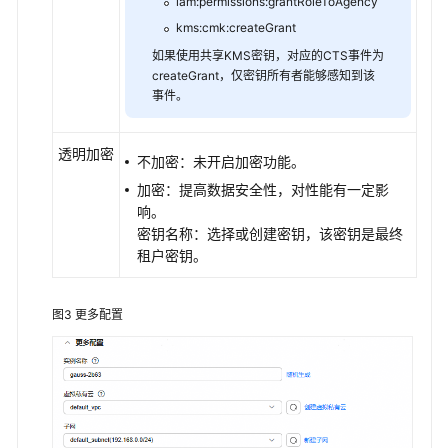
iam:permissions:grantRoleToAgency
API
kms:cmk:createGrant
参
如果使用共享KMS密钥，对应的CTS事件为
考
createGrant，仅密钥所有者能够感知到该
事件。
SDK
参
考
透明加密
不加密：未开启加密功能。
加密：提高数据安全性，对性能有一定影
常
响。
见
密钥名称：选择或创建密钥，该密钥是最终
问
租户密钥。
题
视
图3
更多配置
频
帮
助
特
性