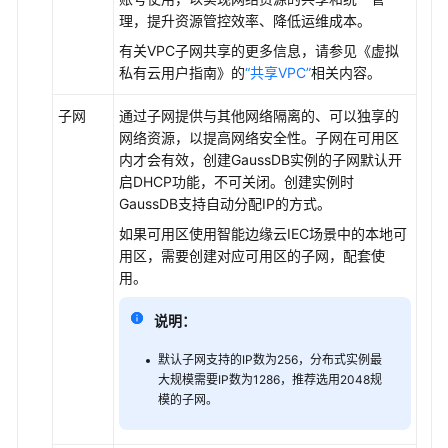
支
理，提升资源管控效率、降低运维成本。
持
有关VPC子网共享的更多信息，请参见《虚拟
区
私有云用户指南》的
“共享VPC”
相关内容。
域
子网
通过子网提供与其他网络隔离的、可以独享的
系
网络资源，以提高网络安全性。子网在可用区
统
内才会有效，创建
GaussDB
实例的子网默认开
权
启DHCP功能，不可关闭。创建实例时
限
GaussDB
支持自动分配IP的方式。
如果可用区使用智能边缘云IEC场景中的本地可
用区，需要创建对应可用区的子网，配套使
用。
说明：
默认子网支持的IP数为256，分布式实例最
大规模需要IP数为1286，推荐选用2048规
模的子网。