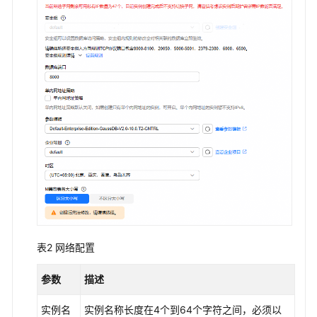
指
南
兼
容
性
参
考
工
具
参
考
通
表2
网络配置
用
参
参数
描述
考
实例名
实例名称长度在4个到64个字符之间，必须以