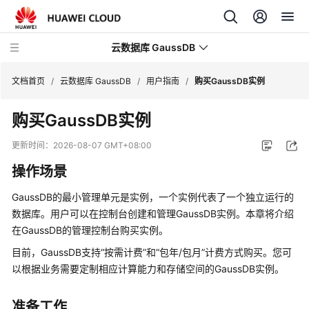
云数据库 GaussDB
文档首页
/
云数据库 GaussDB
/
用户指南
/
购买GaussDB实例
购买GaussDB实例
最
新
更新时间：
2026-08-07 GMT+08:00
动
操作场景
态
GaussDB
的最小管理单元是实例，一个实例代表了一个独立运行的
服
数据库。用户可以在控制台创建和管理
GaussDB
实例。本章将介绍
务
在
GaussDB
的管理控制台购买实例。
公
告
目前，
GaussDB
支持“按需计费”和“包年/包月”计费方式购买。您可
以根据业务需要定制相应计算能力和存储空间的
GaussDB
实例。
产
品
准备工作