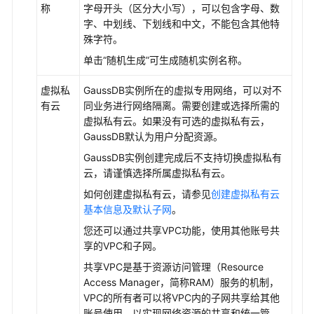
责
称
字母开头（区分大小写），可以包含字母、数
任
字、中划线、下划线和中文，不能包含其他特
共
殊字符。
担
单击“随机生成”可生成随机实例名称。
云
虚拟私
GaussDB
实例所在的虚拟专用网络，可以对不
服
有云
同业务进行网络隔离。需要创建或选择所需的
务
虚拟私有云。如果没有可选的虚拟私有云，
等
GaussDB
默认为用户分配资源。
级
GaussDB
实例创建完成后不支持切换虚拟私有
协
云，请谨慎选择所属虚拟私有云。
议
如何创建虚拟私有云，请参见
创建虚拟私有云
（SLA）
基本信息及默认子网
。
白
您还可以通过共享VPC功能，使用其他账号共
皮
享的VPC和子网。
书
共享VPC是基于资源访问管理（Resource
资
Access Manager，简称RAM）服务的机制，
源
VPC的所有者可以将VPC内的子网共享给其他
账号使用，以实现网络资源的共享和统一管