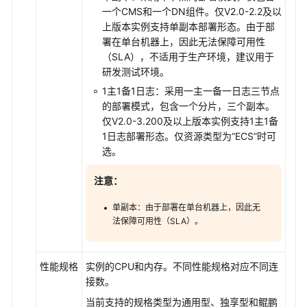
一个CMS和一个DN组件。仅V2.0-2.2及以
上版本实例支持单副本部署形态。由于部
参
署在单台机器上，因此无法保障可用性
数
（SLA），不适用于生产环境，建议用于
管
研发测试环境。
理
1主1备1日志：采用一主一备一日志三节点
监
的部署模式，包含一个分片，三个副本。
控
仅V2.0-3.200及以上版本实例支持1主1备
与
1日志部署形态。仅资源类型为“ECS”时可
告
选。
警
注意：
日
单副本：由于部署在单台机器上，因此无
志
法保障可用性（SLA）。
与
审
计
性能规格
实例的CPU和内存。不同性能规格对应不同连
接数。
配
当前支持的规格类型为通用型、独享型和鲲鹏
额