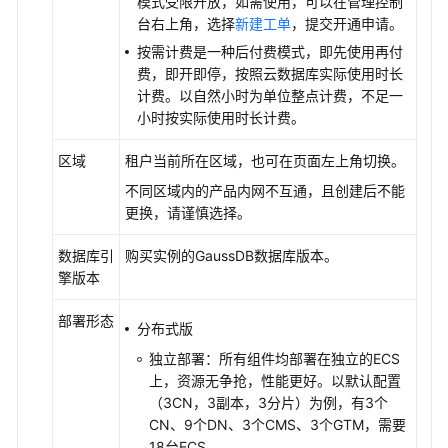
模式受限开放，如需使用，可以在管理控制
管
台右上角，选择
新建工单
，提交开通申请。
理
按需计费是一种后付费模式，即先使用再付
费，即开即停，按照云数据库实际使用时长
变
计费。以自然小时为单位整点计费，不足一
更
小时按实际使用时长计费。
实
例
区域
租户当前所在区域，也可在页面左上角切换。
不同区域内的产品内网不互通，且创建后不能
版
更换，请谨慎选择。
本
管
数据库引
购买实例的GaussDB数据库版本。
理
擎版本
版
部署形态
分布式版
本
升
独立部署：所有组件均部署在独立的ECS
级
上，资源无争抢，性能更好。以默认配置
（3CN，3副本，3分片）为例，有3个
插
CN、9个DN、3个CMS、3个GTM，需要
件
18台ECS。