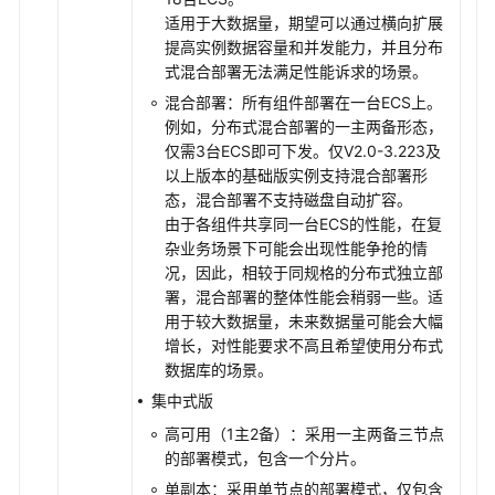
管
适用于大数据量，期望可以通过横向扩展
理
提高实例数据容量和并发能力，并且分布
式混合部署无法满足性能诉求的场景。
数
混合部署：所有组件部署在一台ECS上。
据
例如，分布式混合部署的一主两备形态，
备
仅需3台ECS即可下发。仅V2.0-3.223及
份
以上版本的基础版实例支持混合部署形
态，混合部署不支持磁盘自动扩容。
数
由于各组件共享同一台ECS的性能，在复
据
杂业务场景下可能会出现性能争抢的情
恢
况，因此，相较于同规格的分布式独立部
复
署，混合部署的整体性能会稍弱一些。适
用于较大数据量，未来数据量可能会大幅
账
增长，对性能要求不高且希望使用分布式
号
数据库的场景。
和
集中式版
网
高可用（1主2备）
：采用一主两备三节点
络
的部署模式，包含一个分片。
安
单副本：采用单节点的部署模式，仅包含
全