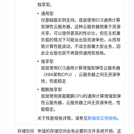
独享型。
调
整
通用型
仅基础版实例支持。底层使用ECS通用计算
诊
型弹性云服务器，这种云服务器侧重于资源
断
共享，可以提供更高的性价比，但在主机重
优
负载的情况下可能会出现资源争抢，从而导
化
致计算性能波动，不适合部署大型业务，因
此企业版也就不再提供通用型规格。
会
独享型
话
底层使用ECS通用计算增强型弹性云服务器
管
（X86架构CPU），云服务器之间无资源争
理
抢，性能稳定
鲲鹏独享型
容
底层使用搭载鲲鹏CPU的通用计算增强型弹
灾
性云服务器，云服务器之间无资源争抢，性
管
能稳定。
理
关于性能规格详情，请参见
数据库实例规格
。
GaussDB
存储空间
申请的存储空间会有必要的文件系统开销，这
任