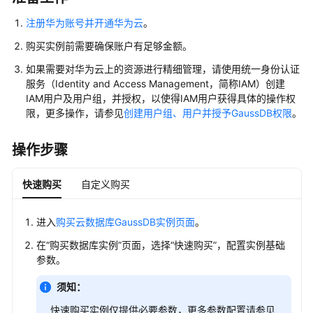
介
绍
注册华为账号并开通华为云
。
购买实例前需要确保账户有足够金额。
计
费
如果需要对华为云上的资源进行精细管理，请使用统一身份认证
说
服务（Identity and Access Management，简称IAM）创建
明
IAM用户及用户组，并授权，以使得IAM用户获得具体的操作权
限，更多操作，请参见
创建用户组、用户并授予GaussDB权限
。
快
速
操作步骤
入
门
快速购买
自定义购买
用
户
进入
购买云数据库GaussDB实例页面
。
指
在“购买数据库实例”页面，选择“快速购买”，配置实例基础
南
参数。
选
须知：
型
快速购买实例仅提供必要参数，更多参数配置请参见