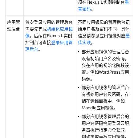
例
须在Flexus L实例控制台
重
的
置密码
。
权
应用管
限
首次登录应用的管理后台
不同应用镜像的管理后台初
理后台
需要先完成
初始化应用镜
始用户名及密码不同，具体
像
，后续在Flexus L实例
信息请参见应用镜像对应
最
购
控制台可直接
登录应用管
佳实践
。
买
理后台
。
Flexus
部分应用镜像的管理后台
L
没有初始用户名及密码，
实
会在应用的初始化阶段设
例
置。例如WordPress应用
镜像。
远
部分应用镜像的管理后台
程
有初始用户名及密码，存
登
储在
运维面板
中。例如
录
Moodle应用镜像。
Flexus
部分应用镜像管理后台的
L
用户名密码需要登录云服
实
务器执行指定命令获取。
例
例如宝塔面板应用镜像。