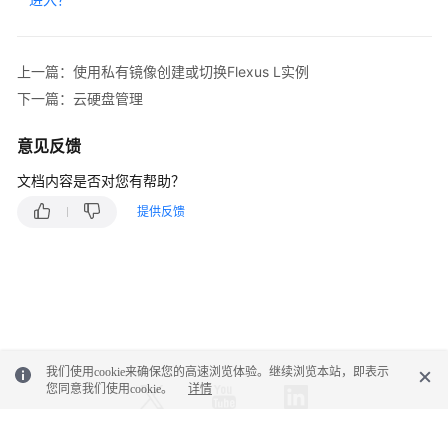
助
上一篇：使用私有镜像创建或切换Flexus L实例
通
下一篇：云硬盘管理
用
参
考
意见反馈
文档内容是否对您有帮助？
责
任
提供反馈
共
担
云
服
务
等
我们使用cookie来确保您的高速浏览体验。继续浏览本站，即表示
级
您同意我们使用cookie。
详情
协
议