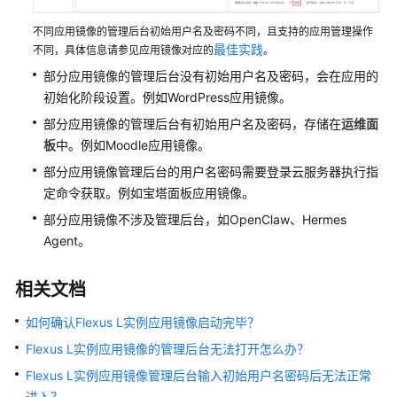
实
不同应用镜像的管理后台初始用户名及密码不同，且支持的应用管理操作
例
最佳实践
不同，具体信息请参见应用镜像对应的
。
最
部分应用镜像的管理后台没有初始用户名及密码，会在应用的
佳
初始化阶段设置。例如WordPress应用镜像。
实
部分应用镜像的管理后台有初始用户名及密码，存储在
运维面
践
板
中。例如Moodle应用镜像。
部分应用镜像管理后台的用户名密码需要登录云服务器执行指
API
参
定命令获取。例如宝塔面板应用镜像。
考
部分应用镜像不涉及管理后台，如OpenClaw、Hermes
Agent。
常
见
相关文档
问
题
如何确认Flexus L实例应用镜像启动完毕？
Flexus L实例应用镜像的管理后台无法打开怎么办？
视
频
Flexus L实例应用镜像管理后台输入初始用户名密码后无法正常
帮
进入？