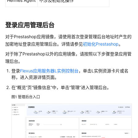
Hermes Agent
不涉及初始化操作
为
Flexus
L
登录应用管理后台
实
例
对于Prestashop应用镜像，请使用首次登录管理后台地址时产生的
添
加密地址登录应用管理后台。详情请参见
初始化Prestashop
。
加
对于除了Prestashop以外的应用镜像，请按照以下步骤登录应用管
并
解
理后台。
析
登录
Flexus应用服务器L实例控制台
，单击L实例资源卡片或名
域
称，进入资源详情页面。
名
在
“概览”
页
“镜像信息”
中，单击
“管理”
进入管理后台。
使
图1
管理后台入口
用
CES
监
控
Flexus
L