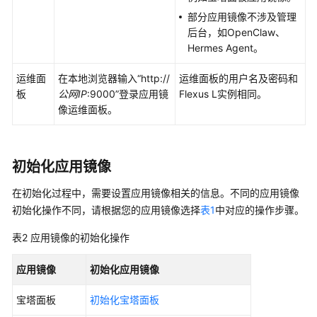
部分应用镜像不涉及管理
管
后台，如OpenClaw、
理
Hermes Agent。
Flexus
L
运维面
在本地浏览器输入“http://
运维面板的用户名及密码和
实
板
公网IP
:9000”登录应用镜
Flexus L实例相同。
例
像运维面板。
镜
像
管
初始化应用镜像
理
在初始化过程中，需要设置应用镜像相关的信息。不同的应用镜像
应
初始化操作不同，请根据您的应用镜像选择
表1
中对应的操作步骤。
用
表2
应用镜像的初始化操作
管
理
应用镜像
初始化应用镜像
（适
用
宝塔面板
初始化宝塔面板
于
应