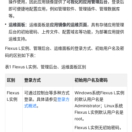
操作使用，因此应用镜像提供了
可视化的
应用管理后台
，登录后
快
即可便捷地配置应用，例如管理软件、管理插件、管理数据库
速
入
等。
门
运维面板
：运维面板是
应用镜像的运维页面
，具有存储应用管理
后台的初始密码、上传文件、配置域名等功能，为部署应用提供
用
运维支持。
户
Flexus L实例、管理后台、运维面板的登录方式、初始用户名及密
指
南
码的区别如下表：
表1
Flexus L实例、管理后台、运维面板区别
通
过
区别
登录方式
初始用户名及密码
IAM
授
Flexus
可通过控制台等多种方式
Windows系统Flexus L实例
予
L实例
登录。具体请参见
登录方
的默认用户名是
使
式概述
。
Administrator；Linux系统
用
Flexus L实例默认用户名是
Flexus
root。
L
实
Flexus L实例无初始密码，