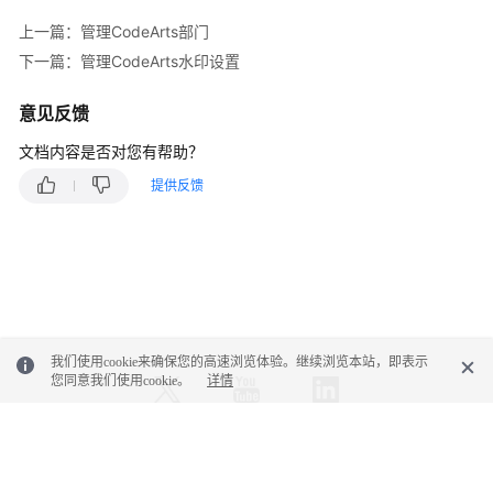
CodeArts
上一篇：管理CodeArts部门
项
下一篇：管理CodeArts水印设置
目
群
意见反馈
添
文档内容是否对您有帮助？
加
提供反馈
CodeArts
项
目
成
员
管
我们使用cookie来确保您的高速浏览体验。继续浏览本站，即表示
理
您同意我们使用cookie。
详情
CodeArts
项
目
角
© 2026, 华为云计算技术有限公司及其关联公司。保留一切权利。
色