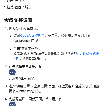
入
门
拉美-墨西哥城二
用
修改昵称设置
户
指
进入CodeArts首页。
南
登录
CodeArts控制台
，单击
，根据需要选择已开通
CodeArts的区域。
华
为
单击“前往工作台”。
云
历史计费模式说
如果当前账号采用的是历史计费模式（详情请参考
明
码
），则单击“立即使用”。
道
在导航栏中单击用户名
（CodeArts）
使
，选择“租户设置”。
用
前
进入“通用设置 > 全局设置”页面，根据需要开启或关闭“关闭设
准
置个人昵称”旁的开关。
备
完成配置后，刷新页面，单击用户名
设