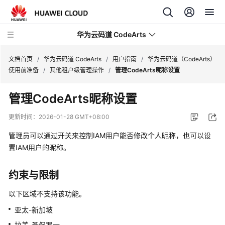
华为云码道 CodeArts
文档首页
/
华为云码道 CodeArts
/
用户指南
/
华为云码道（CodeArts）
使用前准备
/
其他租户级管理操作
/
管理CodeArts昵称设置
产
管理CodeArts昵称设置
品
介
更新时间：
2026-01-28 GMT+08:00
绍
管理员可以通过开关来控制IAM用户能否修改个人昵称，也可以设
计
置IAM用户的昵称。
费
说
约束与限制
明
以下区域不支持该功能。
快
亚太-新加坡
速
拉美-圣保罗一