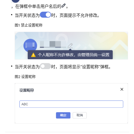
，在弹框中单击用户名后的
。
置
CodeArts
当开关状态为
时，页面提示不允许修改。
控
图1
禁止设置昵称
制
台
权
限
购
买
当开关状态为
时，页面将显示“设置昵称”弹框。
CodeArts
图2
设置昵称
新
建
CodeArts
项
目
新
建