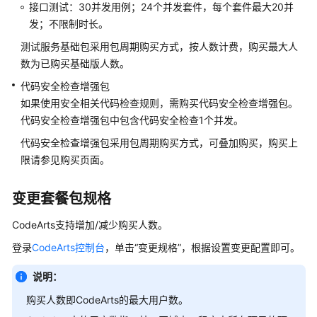
接口测试：30并发用例；24个并发套件，每个套件最大20并
欠
发；不限制时长。
费
测试服务基础包采用包周期购买方式，按人数计费，购买最大人
说
数为已购买基础版人数。
明
代码安全检查增强包
停
如果使用安全相关代码检查规则，需购买代码安全检查增强包。
止
代码安全检查增强包中包含代码安全检查1个并发。
计
代码安全检查增强包采用包周期购买方式，可叠加购买，购买上
费
限请参见购买页面。
计
费
变更套餐包规格
FAQ
CodeArts支持增加/减少购买人数。
提
登录
CodeArts控制台
，单击“变更规格”，根据设置变更配置即可。
交
订
说明：
单
购买人数即CodeArts的最大用户数。
时