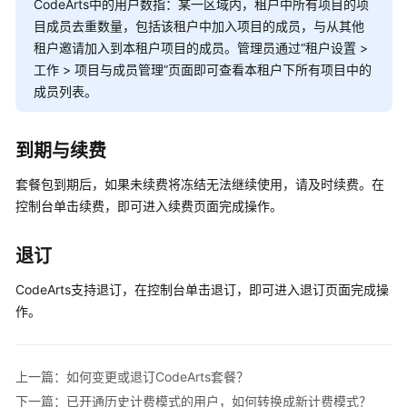
报
CodeArts中的用户数指：某一区域内，租户中所有项目的项
错
目成员去重数量，包括该租户中加入项目的成员，与从其他
“Policy
租户邀请加入到本租户项目的成员。管理员通过
“
租户设置
>
doesn't
工作
>
项目与成员管理
”
页面即可查看本租户下所有项目中的
allow
成员列表。
bss:order:update
to
be
到期与续费
performed.”
套餐包到期后，如果未续费将冻结无法继续使用，请及时续费。在
如
控制台单击续费，即可进入续费页面完成操作。
何
查
退订
看
CodeArts
CodeArts支持退订，在控制台单击退订，即可进入退订页面完成操
套
作。
餐
的
用
上一篇：如何变更或退订CodeArts套餐？
量
下一篇：已开通历史计费模式的用户，如何转换成新计费模式？
详