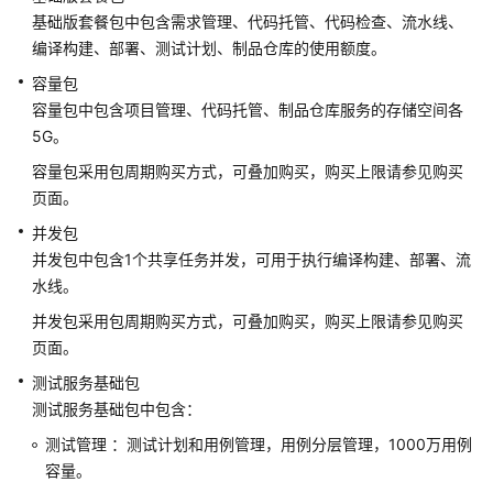
费
基础版套餐包中包含需求管理、代码托管、代码检查、流水线、
概
编译构建、部署、测试计划、制品仓库的使用额度。
述
容量包
计
容量包中包含项目管理、代码托管、制品仓库服务的存储空间各
费
5G。
模
容量包采用包周期购买方式，可叠加购买，购买上限请参见购买
式
页面。
计
并发包
费
并发包中包含1个共享任务并发，可用于执行编译构建、部署、流
项
水线。
并发包采用包周期购买方式，可叠加购买，购买上限请参见购买
续
页面。
费
测试服务基础包
费
测试服务基础包中包含：
用
测试管理 ：测试计划和用例管理，用例分层管理，1000万用例
账
容量。
单