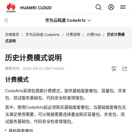
华为云码道 CodeArts
文档首页
/
华为云码道 CodeArts
/
计费说明
/
计费FAQ
/
历史计费模
式说明
产
历史计费模式说明
品
介
更新时间：
2025-09-01 GMT+08:00
绍
计费模式
计
CodeArts采用包周期计费模式，提供基础版套餐包、容量包、并发
费
包、测试服务基础包、代码安全检查增强包。
说
明
其中，使用CodeArts前必须购买基础版套餐包；当基础版套餐包无
法满足使用需要，可以根据需要选择叠加购买容量包、并发包、测
CodeArts
试服务基础包、代码安全检查增强包。
计
基础版套餐包