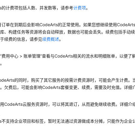
Arts的计费项包括人数、并发数等，请参考
计费项
。
月订单在到期后会影响CodeArts的正常使用。如果您想继续使用CodeArt
仓库、构建任务等资源将会自动释放，数据也可能会丢失。续费包括手动
关于续费的信息，请参见
续费概述
。
单
“费用中心 > 账单管理”查看与CodeArts相关的流水和明细账单，以
单
。
odeArts的同时，购买了其它服务的按需计费资源时，可能会产生计费
。欠费后，可能会影响CodeArts套餐变更、续费，需要及时充值。详细
费
用CodeArts云服务资源时，可以将其退订，从而避免继续收费。详细介
理
Arts不支持企业项目和标签，暂时无法通过资源做成本分摊，只能作为企业