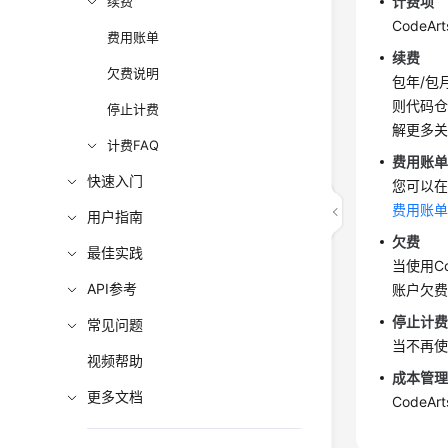
续费
计费项
Code
费用账单
续费
欠费说明
包年/包
则代码
停止计费
解更多
计费FAQ
费用账
快速入门
您可以在
费用账
用户指南
欠费
最佳实践
当使用C
API参考
账户欠费
停止计
常见问题
当不再使
视频帮助
成本管
更多文档
Code