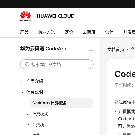
产品
解决方案
定价
云商店
伙伴
开发
华为云码道 CodeArts
文档首页
/
华
Cod
产品介绍
更新时间
计费说明
通过阅读本
CodeArts计费概述
计费模
计费模式
Code
计费项
前，您