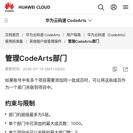
华为云码道 CodeArts
文档首页
/
华为云码道 CodeArts
/
用户指南
/
华为云码道（CodeArts）
使用前准备
/
其他租户级管理操作
/
管理CodeArts部门
产
管理CodeArts部门
品
介
更新时间：
2026-07-14 GMT+08:00
绍
如果账号中有多个项目需要添加同一批成员时，可以将这些成员作
计
为一个部门关联到项目中。
费
说
约束与限制
明
部门的层级最多为5层。
快
单个部门中可添加的最大成员数：1000。
速
单个项目中可以关联的最大部门数：5。