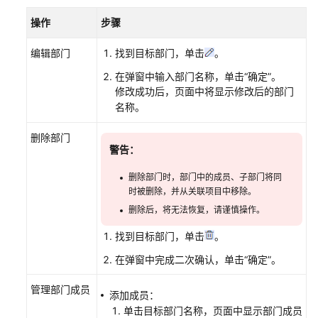
权
操作
步骤
限
编辑部门
找到目标部门，单击
。
管
理
在弹窗中输入部门名称，单击“确定”。
CodeArts
修改成功后，页面中将显示修改后的部门
项
名称。
目
删除部门
消
警告：
息
通
删除部门时，部门中的成员、子部门将同
知
时被删除，并从关联项目中移除。
设
删除后，将无法恢复，请谨慎操作。
置
找到目标部门，单击
。
管
在弹窗中完成二次确认，单击“确定”。
理
CodeArts
管理部门成员
添加成员：
资
单击目标部门名称，页面中显示部门成员
源