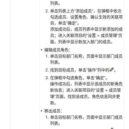
列表。
池
单击列表上方“添加成员”，在弹框中依次
管
勾选成员、设置角色、确认生效的关联项
目，单击“确定”。
理
添加成功后，成员列表中显示新添加的成
CodeArts
员；进入关联项目的“设置 > 成员管理”页
服
面，列表中显示新加入部门的成员。
务
扩
编辑成员角色：
展
单击目标部门名称，页面中显示部门成员
点
列表。
找到目标成员，单击“操作”列中的
。
配
在弹框中勾选角色，单击“确定”。
置
操作成功后，列表中显示该成员的新角色
内
新信息；进入关联项目的“设置 > 成员管
网
理”页面，找到该成员，角色信息同步更
安
新。
全
移出成员：
访
单击目标部门名称，页面中显示部门成员
问
列表。
CodeArts