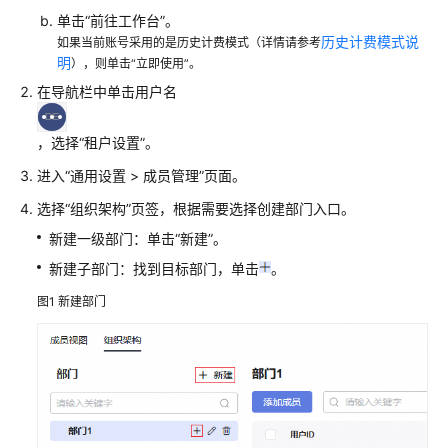
单击“前往工作台”。
置
历史计费模式说
如果当前账号采用的是历史计费模式（详情请参考
CodeArts
明
），则单击“立即使用”。
控
制
在导航栏中单击用户名
台
权
，选择“租户设置”。
限
进入“通用设置 > 成员管理”页面。
购
选择“组织架构”页签，根据需要选择创建部门入口。
买
新建一级部门：单击“新建”。
CodeArts
新建子部门：找到目标部门，单击
。
新
图1
新建部门
建
CodeArts
项
目
新
建