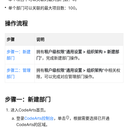
入
门
单个部门可以关联的最大项目数：100。
用
操作流程
户
指
南
步骤
说明
步骤一：新建
拥有
租户级权限“通用设置 > 组织架构 > 新建部
华
部门
门”
，完成新建部门操作。
为
云
步骤二：管理
拥有
租户级权限“通用设置 > 组织架构”
中相关权
码
部门
限，可以完成对应管理部门操作。
道
（CodeArts）
使
用
步骤一：新建部门
前
准
进入CodeArts首页。
备
登录
CodeArts控制台
，单击
，根据需要选择已开通
CodeArts的区域。
设