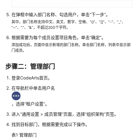
CodeArts
项
在弹框中输入部门名称、勾选用户，单击“下一步”。
目
其中，部门名称支持中文、英文、数字、空格、“()”、“[]”、“-”、“_”、
群
“~”、“.”、“&”，不超过200个字符。
根据需要为每个成员设置项目角色，单击“确定”。
添
添加成功后，页面中显示新增的部门名称。单击部门名称，列表中显示部
加
门成员。
CodeArts
项
步骤二：管理部门
目
成
登录CodeArts首页。
员
在导航栏中单击用户名
管
理
，选择“租户设置”。
CodeArts
进入“通用设置 > 成员管理”页面，选择“组织架构”页签。
项
目
找到目标部门，根据需要完成以下操作。
角
表1
管理部门
色