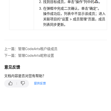
找到目标成员，单击“操作”列中的
。
其
在弹框中完成二次确认，单击“确定”。
他
操作成功后，列表中不显示该成员；进入
个
关联项目的“设置 > 成员管理”页面，成员
人
列表同步更新。
级
管
理
操
上一篇：管理CodeArts租户级成员
作
下一篇：管理CodeArts昵称设置
其
意见反馈
他
租
文档内容是否对您有帮助？
户
提供反馈
级
管
理
操
作