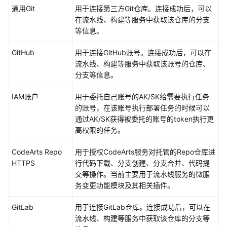
通用Git
用于连接第三方Git仓库。连接成功后，可以
置
在流水线、构建等服务中获取该仓库的分支
CodeArts
等信息。
控
制
GitHub
用于连接GitHub账号。连接成功后，可以在
台
流水线、构建等服务中获取该账号的仓库、
权
分支等信息。
限
IAM账户
用于委托自己账号的AK/SK给需要执行任务
购
的账号，在该账号执行部署任务的时候可以
买
通过AK/SK获得被委托的账号的token执行更
CodeArts
高权限的任务。
新
CodeArts Repo
用于授权CodeArts服务对托管的Repo仓库进
建
HTTPS
行代码下载、分支创建、分支合并、代码提
CodeArts
交等操作。当前主要用于流水线服务的微服
项
务变更功能模块及其相关插件。
目
GitLab
用于连接GitLab仓库。连接成功后，可以在
新
流水线、构建等服务中获取该仓库的分支等
建