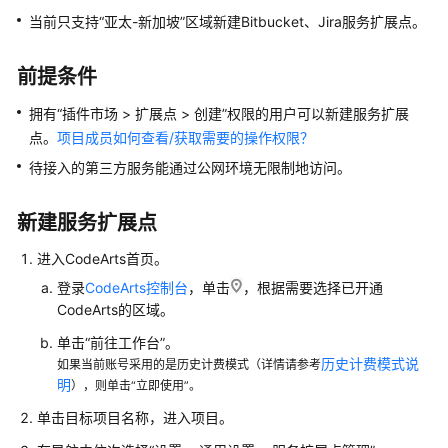
权
当前只支持“亚太-新加坡”区域新建Bitbucket、Jira服务扩展点。
限
前提条件
管
理
拥有“插件市场 > 扩展点 > 创建”权限的用户可以新建服务扩展
CodeArts
点。
项目成员如何查看/获取需要的操作权限？
项
待接入的第三方服务能通过公网环境无限制地访问。
目
消
息
新建服务扩展点
通
进入CodeArts首页。
知
设
登录
CodeArts控制台
，单击
，根据需要选择已开通
置
CodeArts的区域。
单击“前往工作台”。
管
历史计费模式说
如果当前账号采用的是历史计费模式（详情请参考
理
明
），则单击“立即使用”。
CodeArts
资
单击目标项目名称，进入项目。
源