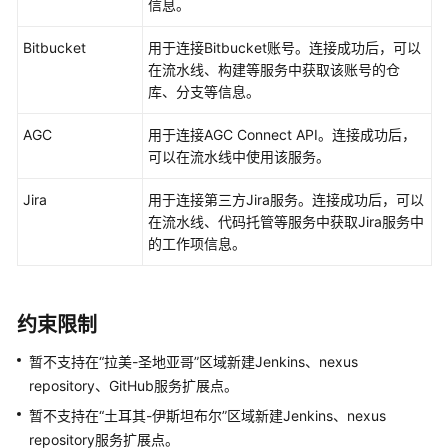
信息。
CodeArts
项
Bitbucket
用于连接Bitbucket账号。连接成功后，可以
目
在流水线、构建等服务中获取该账号的仓
群
库、分支等信息。
添
AGC
用于连接AGC Connect API。连接成功后，
加
可以在流水线中使用该服务。
CodeArts
项
Jira
用于连接第三方Jira服务。连接成功后，可以
目
在流水线、代码托管等服务中获取Jira服务中
成
的工作项信息。
员
管
约束限制
理
CodeArts
暂不支持在“拉美-圣地亚哥”区域新建Jenkins、nexus
项
repository、GitHub服务扩展点。
目
暂不支持在“土耳其-伊斯坦布尔”区域新建Jenkins、nexus
角
repository服务扩展点。
色