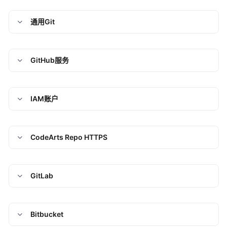
其
通用Git
他
个
人
GitHub服务
级
管
理
操
IAM账户
作
其
CodeArts Repo HTTPS
他
租
户
级
GitLab
管
理
操
Bitbucket
作