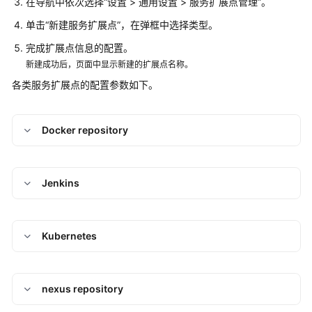
在导航中依次选择“设置 > 通用设置 > 服务扩展点管理”。
池
单击“新建服务扩展点”，在弹框中选择类型。
管
完成扩展点信息的配置。
理
新建成功后，页面中显示新建的扩展点名称。
CodeArts
各类服务扩展点的配置参数如下。
服
务
扩
Docker repository
展
点
配
Jenkins
置
内
网
Kubernetes
安
全
访
问
nexus repository
CodeArts