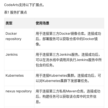
入
CodeArts支持以下扩展点。
门
表1
服务扩展点
用
户
类型
使用场景
指
南
Docker
用于连接第三方Docker镜像仓库。连接成功
repository
后，部署服务可以获取仓库中的Docker镜
华
像。
为
Jenkins
云
用于连接第三方Jenkins服务。连接成功后，
码
可以在流水线中调用并执行Jenkins服务中所
道
包含的任务。
（CodeArts）
Kubernetes
用于连接Kubernetes集群。连接成功后，可
使
以对Kubernetes集群下发部署任务。
用
前
nexus repository
用于连接第三方私有Maven仓库。连接成功
准
后，构建任务可以获取该仓库中的文件信
备
息。
设