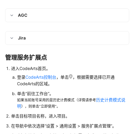
查
询
AGC
审
计
日
Jira
志
需
管理服务扩展点
求
管
进入CodeArts首页。
理
登录
CodeArts控制台
，单击
，根据需要选择已开通
（CodeArts
CodeArts的区域。
Req）
单击“前往工作台”。
历史计费模式说
如果当前账号采用的是历史计费模式（详情请参考
代
明
），则单击“立即使用”。
码
托
单击目标项目名称，进入项目。
管
在导航中依次选择“设置 > 通用设置 > 服务扩展点管理”。
（CodeArts