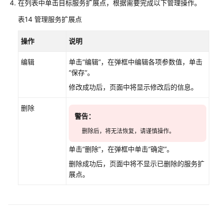
Repo）
在列表中单击目标服务扩展点，根据需要完成以下管理操作。
表14
管理服务扩展点
流
水
操作
说明
线
（CodeArts
编辑
单击“编辑”，在弹框中编辑各项参数值，单击
Pipeline）
“保存”。
修改成功后，页面中将显示修改后的信息。
代
码
删除
检
警告：
查
（CodeArts
删除后，将无法恢复，请谨慎操作。
Check）
单击“删除”，在弹框中单击“确定”。
编
删除成功后，页面中将不显示已删除的服务扩
译
展点。
构
建
（CodeArts
Build）