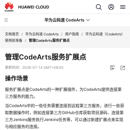
华为云码道 CodeArts
文档首页
/
华为云码道 CodeArts
/
用户指南
/
华为云码道（CodeArts）
使用前准备
/
管理CodeArts服务扩展点
产
管理CodeArts服务扩展点
品
介
更新时间：
2026-07-14 GMT+08:00
绍
操作场景
计
服务扩展点是CodeArts的一种扩展插件，为CodeArts提供连接第
费
三方服务的能力。
说
明
当CodeArts中的一些任务需要连接到远程第三方服务，进行一些获
取数据操作时，例如连接第三方GitHub仓库获取项目源码、连接第
快
三方Jenkins服务执行Jenkins任务等，可以通过新建扩展点来实现
速
与相应服务的连接。