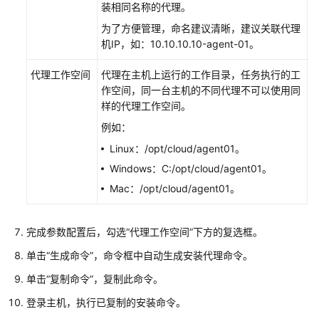
询
装相同名称的代理。
审
为了方便管理，命名建议清晰，建议关联代理
计
机IP，如：10.10.10.10-agent-01。
日
志
代理工作空间
代理在主机上运行的工作目录，任务执行的工
作空间，同一台主机的不同代理不可以使用同
需
样的代理工作空间。
求
例如：
管
理
Linux：/opt/cloud/agent01。
（CodeArts
Windows：C:/opt/cloud/agent01。
Req）
Mac：/opt/cloud/agent01。
代
码
完成参数配置后，勾选“代理工作空间”下方的复选框。
托
管
单击“生成命令”，命令框中自动生成安装代理命令。
（CodeArts
单击“复制命令”，复制此命令。
Repo）
登录主机，执行已复制的安装命令。
流