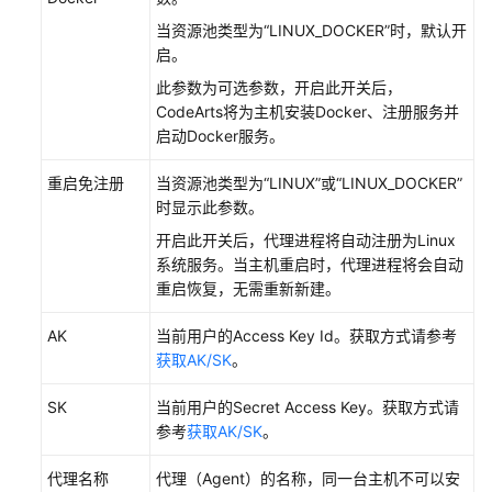
他
当资源池类型为“LINUX_DOCKER”时，默认开
个
启。
人
级
此参数为可选参数，开启此开关后，
管
CodeArts将为主机安装Docker、注册服务并
理
启动Docker服务。
操
作
重启免注册
当资源池类型为“LINUX”或“LINUX_DOCKER”
时显示此参数。
其
开启此开关后，代理进程将自动注册为Linux
他
系统服务。当主机重启时，代理进程将会自动
租
重启恢复，无需重新新建。
户
级
AK
当前用户的Access Key Id。获取方式请参考
管
获取AK/SK
。
理
操
SK
当前用户的Secret Access Key。获取方式请
作
参考
获取AK/SK
。
查
代理名称
代理（Agent）的名称，同一台主机不可以安