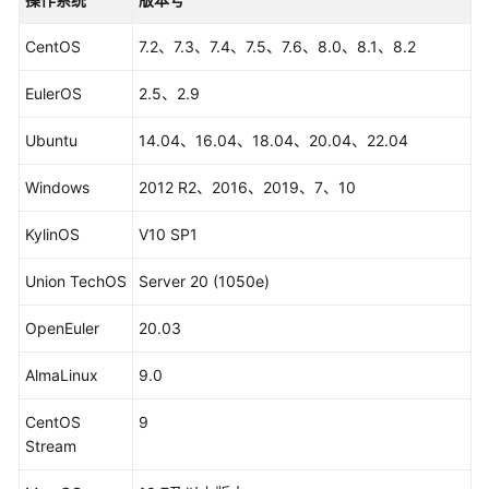
入
门
CentOS
7.2、7.3、7.4、7.5、7.6、8.0、8.1、8.2
用
EulerOS
2.5、2.9
户
指
Ubuntu
14.04、16.04、18.04、20.04、22.04
南
Windows
2012 R2、2016、2019、7、10
华
为
KylinOS
V10 SP1
云
码
Union TechOS
Server 20 (1050e)
道
（CodeArts）
OpenEuler
20.03
使
用
AlmaLinux
9.0
前
准
CentOS
9
备
Stream
设