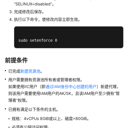
“SELINUX=disabled”。
CodeArts
完成修改后保存。
项
目
执行以下命令，使修改内容立即生效。
群
添
sudo setenforce 0
加
CodeArts
项
前提条件
目
成
已完成
新建资源池
。
员
用户需要拥有资源池所有者或管理者权限。
如果使用IIC用户（即
通过IAM身份中心创建的用户
）新建代理，
管
则该用户需要使用IAM用户的AK/SK，且该IAM用户至少拥有“管
理
理者”权限。
CodeArts
项
已拥有满足以下条件的主机。
目
规格：4vCPUs 8GiB或以上、磁盘>80GiB。
角
色
必须有公网访问权限。