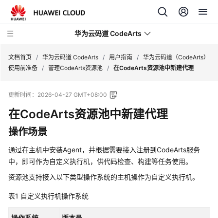
华为云码道 CodeArts
文档首页
/
华为云码道 CodeArts
/
用户指南
/
华为云码道（CodeArts）
使用前准备
/
管理CodeArts资源池
/
在CodeArts资源池中新建代理
产
更新时间：
2026-04-27 GMT+08:00
品
介
在CodeArts资源池中新建代理
绍
操作场景
计
通过在主机中安装Agent，并根据需要接入注册到CodeArts服务
费
中，即可作为自定义执行机，供代码检查、构建等任务使用。
说
明
资源池支持接入以下类型操作系统的主机操作为自定义执行机。
表1
自定义执行机操作系统
快
速
操作系统
版本号