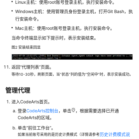
Linux主机：使用root账号登录主机，执行安装命令。
水
Windows主机：使用管理员身份登录主机，打开Git Bash，执
线
行安装命令。
（CodeArts
Pipeline）
Mac主机：使用root账号登录主机，执行安装命令。
当命令终端显示如下提示时，表示安装结束。
代
图2
安装结束回显
码
检
查
返回“代理列表”页面。
（CodeArts
等待10-30秒，刷新页面，当“状态”列的值为“空闲中”时，表示安装成功。
Check）
管理代理
编
译
进入CodeArts首页。
构
建
登录
CodeArts控制台
，单击
，根据需要选择已开通
（CodeArts
CodeArts的区域。
Build）
单击“前往工作台”。
历史计费模式说
如果当前账号采用的是历史计费模式（详情请参考
制