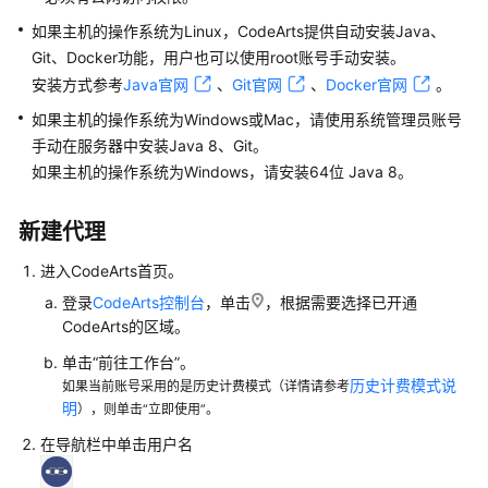
权
如果主机的操作系统为Linux，CodeArts提供自动安装Java、
限
Git、Docker功能，用户也可以使用root账号手动安装。
安装方式参考
Java官网
、
Git官网
、
Docker官网
。
管
理
如果主机的操作系统为Windows或Mac，请使用系统管理员账号
CodeArts
手动在服务器中安装Java 8、Git。
项
如果主机的操作系统为Windows，请安装64位 Java 8。
目
消
新建代理
息
通
进入CodeArts首页。
知
登录
CodeArts控制台
，单击
，根据需要选择已开通
设
CodeArts的区域。
置
单击“前往工作台”。
管
历史计费模式说
如果当前账号采用的是历史计费模式（详情请参考
理
明
），则单击“立即使用”。
CodeArts
在导航栏中单击用户名
资
源