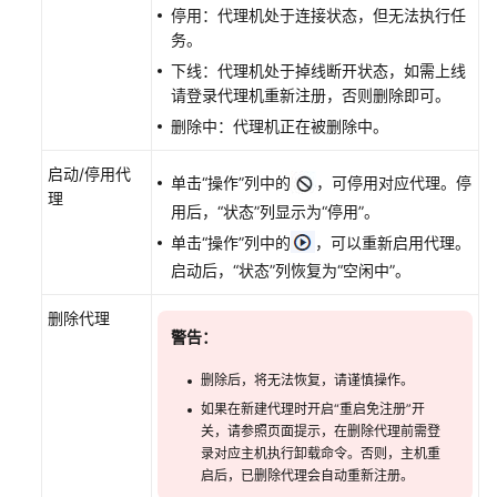
停用：代理机处于连接状态，但无法执行任
测
务。
试
（CodeArts
下线：代理机处于掉线断开状态，如需上线
PerfTest）
请登录代理机重新注册，否则删除即可。
删除中：代理机正在被删除中。
最
佳
启动/停用代
单击“操作”列中的
，可停用对应代理。停
实
理
用后，“状态”列显示为“停用”。
践
单击“操作”列中的
，可以重新启用代理。
API
启动后，“状态”列恢复为“空闲中”。
参
考
删除代理
警告：
常
删除后，将无法恢复，请谨慎操作。
见
如果在新建代理时开启“重启免注册”开
问
关，请参照页面提示，在删除代理前需登
题
录对应主机执行卸载命令。否则，主机重
启后，已删除代理会自动重新注册。
视