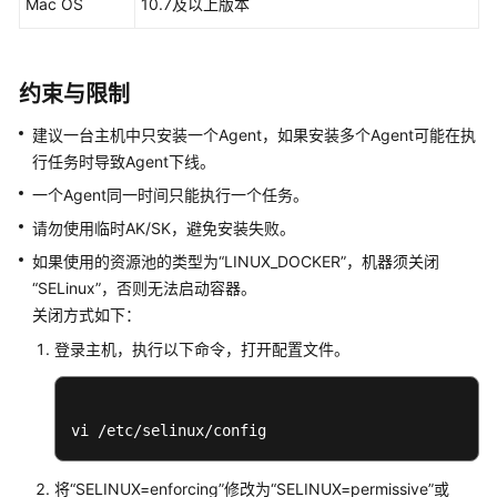
Mac OS
10.7及以上版本
置
CodeArts
控
约束与限制
制
台
建议一台主机中只安装一个Agent，如果安装多个Agent可能在执
权
行任务时导致Agent下线。
限
一个Agent同一时间只能执行一个任务。
购
请勿使用临时AK/SK，避免安装失败。
买
如果使用的资源池的类型为“LINUX_DOCKER”，机器须关闭
CodeArts
“SELinux”，否则无法启动容器。
关闭方式如下：
新
建
登录主机，执行以下命令，打开配置文件。
CodeArts
项
目
vi /etc/selinux/config
新
将“SELINUX=enforcing”修改为“SELINUX=permissive”或
建