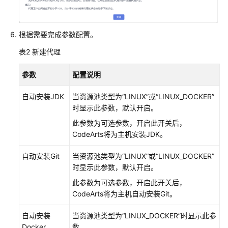
管
理
CodeArts
根据需要完成参数配置。
服
务
表2
新建代理
扩
展
参数
配置说明
点
自动安装JDK
当资源池类型为“LINUX”或“LINUX_DOCKER”
配
时显示此参数，默认开启。
置
此参数为可选参数，开启此开关后，
内
CodeArts将为主机安装JDK。
网
安
自动安装Git
当资源池类型为“LINUX”或“LINUX_DOCKER”
全
时显示此参数，默认开启。
访
此参数为可选参数，开启此开关后，
问
CodeArts将为主机自动安装Git。
CodeArts
自动安装
当资源池类型为“LINUX_DOCKER”时显示此参
其
Docker
数。