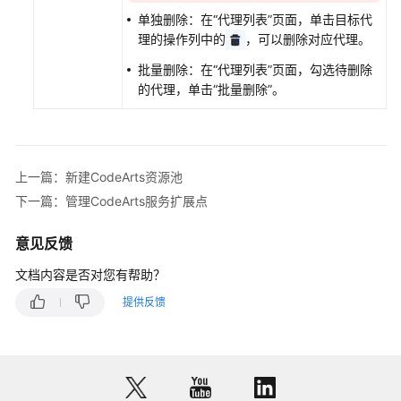
频
单独删除：在“代理列表”页面，单击目标代
帮
理的操作列中的
，可以删除对应代理。
助
批量删除：在“代理列表”页面，勾选待删除
的代理，单击“批量删除”。
更
多
文
档
上一篇：新建CodeArts资源池
下一篇：管理CodeArts服务扩展点
通
用
意见反馈
参
考
文档内容是否对您有帮助？
提供反馈
责
任
共
担