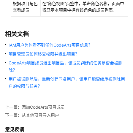
根据项目角色
在“角色视图”页签中，单击角色名称，页面中
查
查看成员
将显示本项目中拥有该角色的成员列表。
询
审
计
日
相关文档
志
IAM用户为何看不到任何CodeArts项目信息？
需
项目管理员如何移交权限并退出项目？
求
CodeArts项目成员退出项目后，该成员创建的任务是否会被删
管
除？
理
（CodeArts
用户被误删除后，重新创建同名用户，该用户能否继承被删除用
Req）
户的权限与任务？
代
码
上一篇：添加CodeArts项目成员
托
下一篇：从其他项目导入用户
管
（CodeArts
意见反馈
Repo）