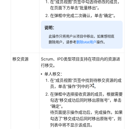
在“成员视图”页签中勾选待修改的成员，
权
在页面下方单击“批量移出”。
限
在弹框中完成二次确认，单击“确定”。
管
说明：
理
CodeArts
此操作只将用户从项目中移出，如果想彻底
项
删除用户，请参考
删除IAM用户
操作。
目
消
移交资源
Scrum、IPD类型项目支持在项目内的资源进
息
行移交。
通
知
单人移交：
设
在“成员视图”页签中找到待移交资源的成
置
员，单击“操作”列中的
。
在弹框中选择接收资源的成员，根据需要
管
勾选“移交成功后同时移出原账号”，单击
理
“确定”。
CodeArts
待页面提示操作成功后，完成操作。如果
资
勾选了“移交成功后同时移出原账号”，则
源
列表中将不显示该成员。