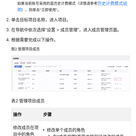
历史计费模式说
如果当前账号采用的是历史计费模式（详情请参考
明
），则单击“立即使用”。
邀
请
单击目标项目名称，进入项目。
其
在导航中依次选择“设置 > 成员管理”，进入成员管理页面。
他
账
根据需要完成以下操作。
号
图2
管理项目成员
用
户
从
委
托
中
导
表2
管理项目成员
入
用
操作
步骤
户
修改成员在项
修改单个成员的角色
通
目中的角色