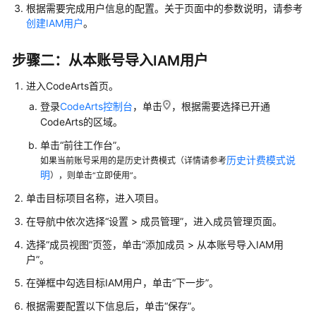
根据需要完成用户信息的配置。关于页面中的参数说明，请参考
置
创建IAM用户
。
CodeArts
控
步骤二：从本账号导入IAM用户
制
台
进入CodeArts首页。
权
登录
CodeArts控制台
，单击
，根据需要选择已开通
限
CodeArts的区域。
购
单击“前往工作台”。
买
历史计费模式说
如果当前账号采用的是历史计费模式（详情请参考
CodeArts
明
），则单击“立即使用”。
单击目标项目名称，进入项目。
新
建
在导航中依次选择“设置 > 成员管理”，进入成员管理页面。
CodeArts
选择“成员视图”页签，单击“添加成员 > 从本账号导入IAM用
项
户”。
目
在弹框中勾选目标IAM用户，单击“下一步”。
新
根据需要配置以下信息后，单击“保存”。
建