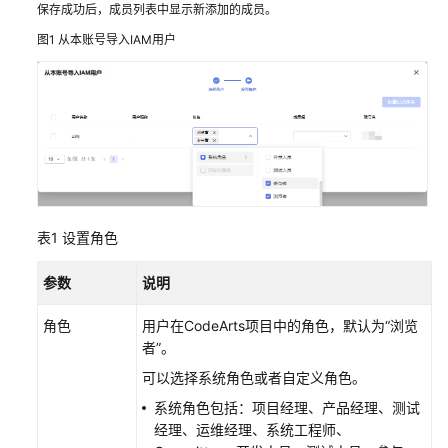
保存成功后，成员列表中显示新添加的成员。
CodeArts
图1
从本账号导入IAM用户
项
目
群
添
加
CodeArts
项
目
表1
设置角色
成
员
参数
说明
从
角色
用户在CodeArts项目中的角色，默认为“浏览
本
者”。
账
号
可以选择系统角色或者自定义角色。
导
系统角色包括：项目经理、产品经理、测试
入
经理、运维经理、系统工程师、
IAM