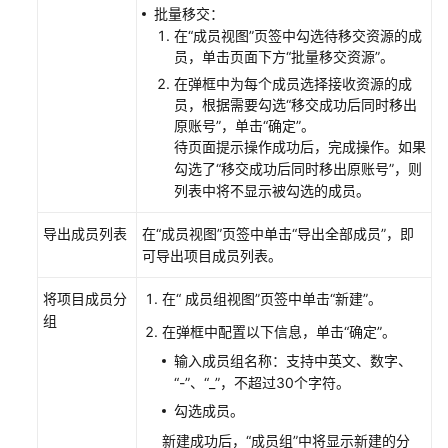
池
批量移交：
在“成员视图”页签中勾选待移交资源的成
管
员，单击页面下方“批量移交资源”。
理
在弹框中为每个成员选择接收资源的成
CodeArts
员，根据需要勾选“移交成功后同时移出
服
原账号”，单击“确定”。
务
待页面提示操作成功后，完成操作。如果
扩
勾选了“移交成功后同时移出原账号”，则
展
列表中将不显示被勾选的成员。
点
导出成员列表
在“成员视图”页签中单击“导出全部成员”，即
配
可导出项目成员列表。
置
内
将项目成员分
在“ 成员组视图”页签中单击“新建”。
网
组
在弹框中配置以下信息，单击“确定”。
安
全
输入成员组名称：支持中英文、数字、
访
“-”、“_”，不超过30个字符。
问
勾选成员。
CodeArts
新建成功后，“成员组”中将显示新建的分