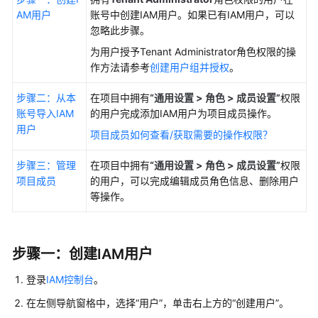
入
AM用户
账号中创建IAM用户。如果已有IAM用户，可以
门
忽略此步骤。
用
为用户授予Tenant Administrator角色权限的操
户
作方法请参考
创建用户组并授权
。
指
南
步骤二：从本
在项目中拥有
“通用设置 > 角色 > 成员设置”
权限
账号导入IAM
的用户完成添加IAM用户为项目成员操作。
用户
华
项目成员如何查看/获取需要的操作权限？
为
云
步骤三：管理
在项目中拥有
“通用设置 > 角色 > 成员设置”
权限
码
项目成员
的用户，可以完成编辑成员角色信息、删除用户
道
等操作。
（CodeArts）
使
用
步骤一：创建IAM用户
前
准
登录
IAM控制台
。
备
在左侧导航窗格中，选择“用户”，单击右上方的“创建用户”。
设