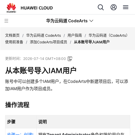
华为云码道 CodeArts
文档首页
/
华为云码道 CodeArts
/
用户指南
/
华为云码道（CodeArts）
使用前准备
/
添加CodeArts项目成员
/
从本账号导入IAM用户
产
更新时间：
2026-07-14 GMT+08:00
品
介
从本账号导入IAM用户
绍
账号中可以创建多个IAM用户，在CodeArts中新建项目后，可以添
计
加IAM用户作为项目成员。
费
说
操作流程
明
步骤
说明
快
速
步骤一：创建I
拥有
Tenant Administrator
角色权限的用户在