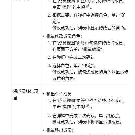
在“成员视图”页签中找到待修改的成员，
过
单击“操作”列中的
。
链
根据需要，在弹框中选择角色，单击“确
接
定”。
邀
修改成功后，列表中显示修改后的角色。
请
批量修改成员角色：
用
在“成员视图”页签中勾选待修改的成员，
户
在页面下方单击“批量编辑”。
关
在弹框中完成二次确认。
联
选择角色，单击“确定”。
部
修改成功后，被勾选成员的角色均显示修
门
改后的角色。
管
将成员移出项
移出单个成员
理
目
在“成员视图”页签中找到待移出的成员，
CodeArts
单击“操作”列中的
。
项
在弹框中完成二次确认，单击“确定”。
目
删除成功后，列表中将不显示该成员。
角
批量移出成员：
色