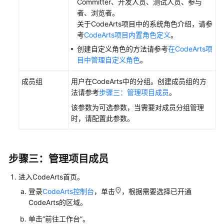
Committer、开发人员、测试人员、参与
用
者、浏览者。
户
关于CodeArts项目中的系统角色介绍，请参
考
CodeArts项目内置角色定义
。
从
创建自定义角色的方法请参考
在CodeArts项
其
目中管理自定义角色
。
他
项
成员组
用户在CodeArts中的分组。创建成员组的方
目
法请参考
步骤三：管理项目成员
。
导
该参数为可选参数，当需要对成员分组管理
入
时，请配置此参数。
用
户
从
步骤三：管理项目成员
部
门
进入CodeArts首页。
导
登录
CodeArts控制台
，单击
，根据需要选择已开通
入
CodeArts的区域。
用
单击“前往工作台”。
户