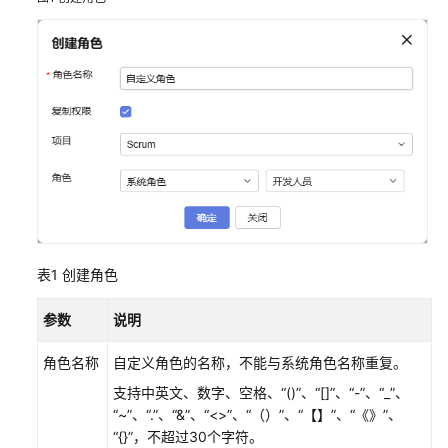
置
CodeArts
控
制
台
权
限
购
买
CodeArts
表1
创建角色
新
建
参数
说明
CodeArts
项
角色名称
自定义角色的名称，不能与系统角色名称重复。
目
支持中英文、数字、空格、“()”、“[]”、“-”、“_”、
“~”、“.”、“&”、“<>”、“（）”、“【】”、“《》”、
新
“{}”，不超过30个字符。
建