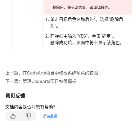
项
删除后，将无法恢复，请谨慎操作。
目
中
单击目标角色名称后的
，选择“删除角
管
色”。
理
在弹框中输入“YES”，单击“确定”。
自
删除成功后，页面中将不显示该角色。
定
义
角
色
上一篇：在CodeArts项目中修改系统角色的权限
管
下一篇：管理CodeArts项目权限模板
理
CodeArts
意见反馈
项
目
文档内容是否对您有帮助？
权
提供反馈
限
模
板