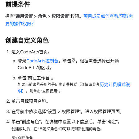
入
前提条件
门
拥有“
通用设置 > 角色 > 权限设置
”权限。
项目成员如何查看/获取需
用
要的操作权限？
户
指
创建自定义角色
南
进入CodeArts首页。
华
登录
CodeArts控制台
，单击
，根据需要选择已开通
为
CodeArts的区域。
云
码
单击“前往工作台”。
道
历史计费模式说
如果当前账号采用的是历史计费模式（详情请参考
（CodeArts）
明
），则单击“立即使用”。
使
单击目标项目名称。
用
前
在导航中依次选择“设置 > 权限管理”，进入权限管理页面。
准
单击“创建角色”，在弹框中设置以下信息后，单击“确定”。
备
创建成功后，在“自定义角色”中可以找到新创建的角色。
图1
创建角色
设