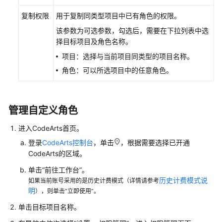
CodeArts
复制权限
用于复制同类型项目中已有角色的权限。
项
该参数为可选参数，勾选后，需要在下拉列表中选
目
择目标项目及角色名称。
群
项目：选择与当前项目同类型的项目名称。
添
角色：可以所选项目中的任意角色。
加
CodeArts
项
目
管理自定义角色
成
进入CodeArts首页。
员
登录
CodeArts控制台
，单击
，根据需要选择已开通
管
CodeArts的区域。
理
单击“前往工作台”。
CodeArts
历史计费模式说
如果当前账号采用的是历史计费模式（详情请参考
项
明
），则单击“立即使用”。
目
单击目标项目名称。
角
色