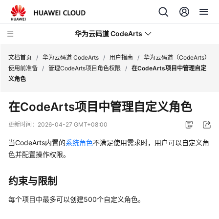
华为云码道 CodeArts
文档首页
/
华为云码道 CodeArts
/
用户指南
/
华为云码道（CodeArts）
使用前准备
/
管理CodeArts项目角色权限
/
在CodeArts项目中管理自定
义角色
产
品
在CodeArts项目中管理自定义角色
介
绍
更新时间：
2026-04-27 GMT+08:00
当CodeArts内置的
系统角色
不满足使用需求时，用户可以自定义角
计
费
色并配置操作权限。
说
明
约束与限制
快
每个项目中最多可以创建500个自定义角色。
速