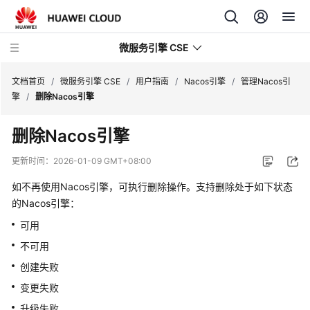
微服务引擎 CSE
文档首页
/
微服务引擎 CSE
/
用户指南
/
Nacos引擎
/
管理Nacos引
擎
/
删除Nacos引擎
最
删除Nacos引擎
新
动
更新时间：
2026-01-09 GMT+08:00
态
如不再使用Nacos引擎，可执行删除操作。支持删除处于如下状态
产
的Nacos引擎：
品
可用
介
不可用
绍
创建失败
计
变更失败
费
升级失败