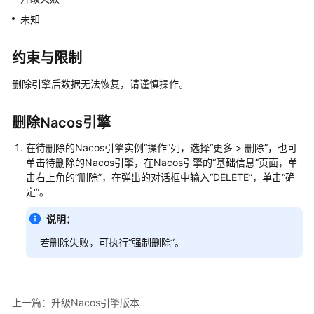
说
明
未知
快
约束与限制
速
入
删除引擎后数据无法恢复，请谨慎操作。
门
删除Nacos引擎
用
户
在待删除的Nacos引擎实例“操作”列，选择“更多 > 删除”，也可
指
单击待删除的Nacos引擎，在Nacos引擎的“基础信息”页面，单
南
击右上角的“删除”，在弹出的对话框中输入“DELETE”，单击
“确
定”
。
使
说明：
用
CSE
若删除失败，可执行“强制删除”。
前
必
读
上一篇：升级Nacos引擎版本